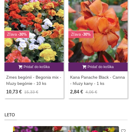
Zľava
-30%
Zľava
-30%
Pridať do košíka
Pridať do košíka
Zmes begónií - Begonia mix -
Kana Panache Black - Canna
hľuzy begónie - 10 ks
- hľuzy kany - 1 ks
10,73 €
2,84 €
15,33 €
4,06 €
LETO