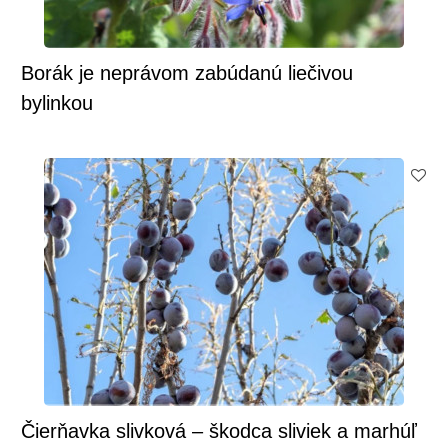
Borák je neprávom zabúdanú liečivou
bylinkou
Čierňavka slivková – škodca sliviek a marhúľ