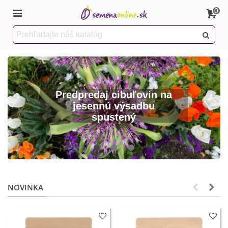
0
Predpredaj cibuľovín na
jesennú výsadbu
spustený
NOVINKA