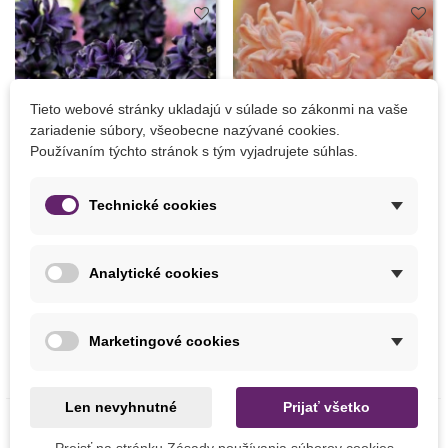
Tieto webové stránky ukladajú v súlade so zákonmi na vaše
zariadenie súbory, všeobecne nazývané cookies.
Používaním týchto stránok s tým vyjadrujete súhlas.
Technické cookies
Pridať do košíka
Pridať do košíka
Analytické cookies
Hyacint Dark Dimension -
Hyacint Gipsy Queen -
Hyacintus - predaj cibuľovín -
Hyacinthus - predaj cibuľovín
1 ks
- 1 ks
Predpredaj
Predpredaj
Marketingové cookies
3,91 €
0,86 €
Len nevyhnutné
Prijať všetko
Prejsť na stránku Zásady používania súborov cookies