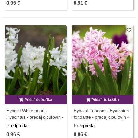
0,96 €
0,91 €
Pridať do košíka
Pridať do košíka
Hyacint White pearl -
Hyacint Fondant - Hyacintus
Hyacintus - predaj cibuľovín -
fondante - predaj cibuľovín -
1 ks
1 ks
Predpredaj
Predpredaj
0,96 €
0,86 €