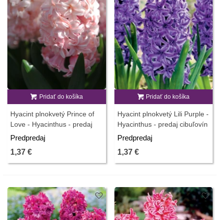
Pridať do košíka
Pridať do košíka
Hyacint plnokvetý Prince of
Hyacint plnokvetý Lili Purple -
Love - Hyacinthus - predaj
Hyacinthus - predaj cibuľovín
cibuľovín - 1 ks
- 1 ks
Predpredaj
Predpredaj
1,37 €
1,37 €