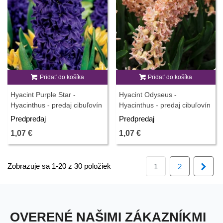
Pridať do košíka
Pridať do košíka
Hyacint Purple Star -
Hyacint Odyseus -
Hyacinthus - predaj cibuľovín
Hyacinthus - predaj cibuľovín
- 1 ks
- 1 ks
Predpredaj
Predpredaj
1,07 €
1,07 €
Zobrazuje sa 1-20 z 30 položiek
Ďalš
1
2
OVERENÉ NAŠIMI ZÁKAZNÍKMI