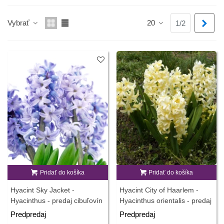
okvetnými lístkami, ktoré budú zaručene pastvou pre vaše oči.
Vybrať
20
Ďalš
1/2
Pridať do košíka
Pridať do košíka
Hyacint Sky Jacket -
Hyacint City of Haarlem -
Hyacinthus - predaj cibuľovín
Hyacinthus orientalis - predaj
- 1 ks
cibuľovín - 1 ks
Predpredaj
Predpredaj