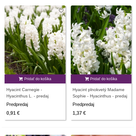
Pridať do košíka
Pridať do košíka
Hyacint Carnegie -
Hyacint plnokvetý Madame
Hyacinthus L. - predaj
Sophie - Hyacinthus - predaj
cibuľovín - 1 ks
cibuľovín - 1 ks
Predpredaj
Predpredaj
0,91 €
1,37 €