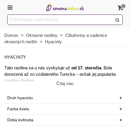
0
Domov
>
Okrasné rastliny
>
Cibuľoviny a sadenice
okrasných rastlín
>
Hyacinty
HYACINTY
Táto rastlina sa u nás vyskytuje už
od 17. storočia
. Bola
dovezená až zo vzdialeného Turecka – avšak jej popularita
zostáva dodnes.
Čítaj viac
Ak si chcete skrášliť záhon
mohutnými kvetmi rôznych
farieb
Druh hyacintu
, sú pre vás hyacinty najlepšou voľbou.
Čerstvé cibule hyacintov sú zárukou
Farba kvetu
nádhernej a zdravej
rastliny
.
Doba kvitnutia
Hyacinty sú aj
trváce pozemné byliny
. Ich okvetie sa pýši 6