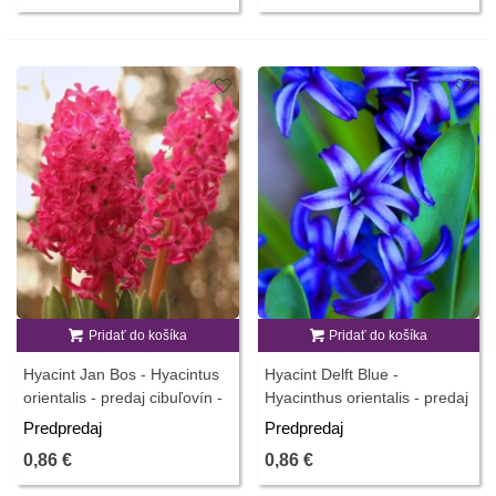
Pridať do košíka
Pridať do košíka
Hyacint Jan Bos - Hyacintus
Hyacint Delft Blue -
orientalis - predaj cibuľovín -
Hyacinthus orientalis - predaj
1 ks
cibuľovín - 1 ks
Predpredaj
Predpredaj
0,86 €
0,86 €