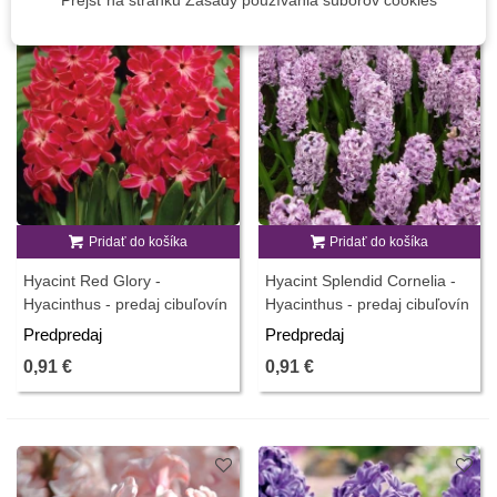
Pridať do košíka
Pridať do košíka
Hyacint Red Glory -
Hyacint Splendid Cornelia -
Hyacinthus - predaj cibuľovín
Hyacinthus - predaj cibuľovín
- 1 ks
- 1 ks
Predpredaj
Predpredaj
0,91 €
0,91 €