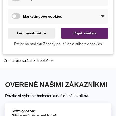
Marketingové cookies
Pridať do košíka
Rozprašovač Spirit - 750 ml
Len nevyhnutné
Prijať všetko
ružový - 1 ks
Prejsť na stránku Zásady používania súborov cookies
3,44 €
Zobrazuje sa 1-5 z 5 položiek
OVERENÉ NAŠIMI ZÁKAZNÍKMI
Pozrite si vybrané hodnotenia našich zákazníkov.
Celkový názor:
Rýchle dodanie, pekné balenia.