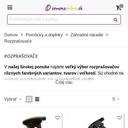
0
Domov
>
Pomôcky a doplnky
>
Záhradné náradie
>
Rozprašovače
ROZPRAŠOVAČE
V
našej širokej ponuke
nájdete
veľký výber rozprašovačov
rôznych farebných variantov
,
tvarov
i
veľkostí
. Sú vhodné na
postrek ako
izbových
, tak aj
vonkajších rastlín
.
Čítaj viac
Vybrať
5