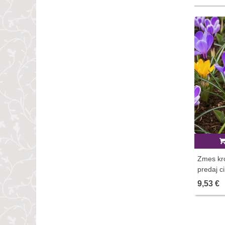
Zmes kró
predaj c
9,53 €