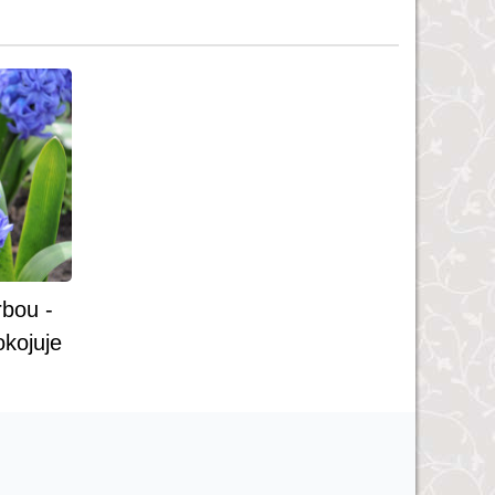
rbou -
okojuje