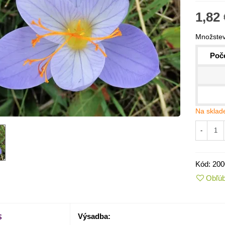
1,82 
Množstev
Poče
Na sklad
-
IO Kaleráb Dyna - Brassica
leracea var....
Kód:
200
,55 €
Obľú
ornica plnokvetá Amarantia -
ippeastrum -...
S
Výsadba:
,05 €