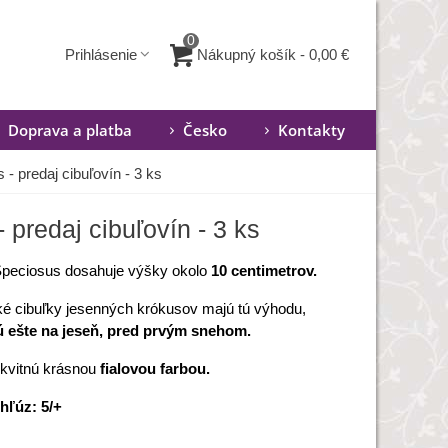
0
Nákupný košík
-
0,00 €
Prihlásenie
Doprava a platba
Česko
Kontakty
- predaj cibuľovín - 3 ks
predaj cibuľovín - 3 ks
peciosus dosahuje výšky okolo
10 centimetrov.
é cibuľky jesenných krókusov majú tú výhodu,
ú ešte na jeseň, pred prvým snehom.
kvitnú krásnou
fialovou farbou.
hľúz: 5/+