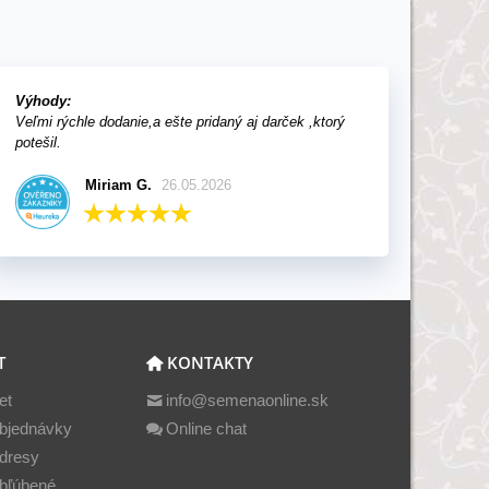
Výhody:
Veľmi rýchle dodanie,a ešte pridaný aj darček ,ktorý
potešil.
Miriam G.
26.05.2026
T
KONTAKTY
et
info@semenaonline.sk
bjednávky
Online chat
dresy
bľúbené