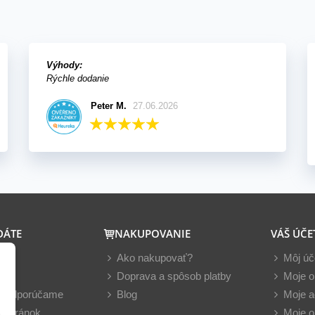
Výhody:
Rýchle dodanie
Peter M.
27.06.2026
DÁTE
NAKUPOVANIE
VÁŠ ÚČE
y
Ako nakupovať?
Môj úč
nky
Doprava a spôsob platby
Moje o
z odporúčame
Blog
Moje a
 stránok
Moje o