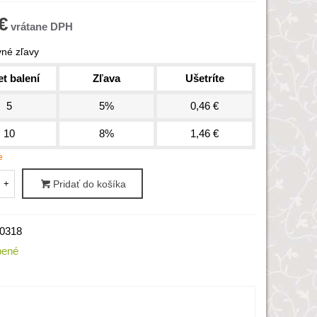
€
né zľavy
t balení
Zľava
Ušetríte
5
5%
0,46 €
10
8%
1,46 €
e
+
Pridať do košíka
0318
bené