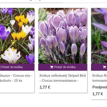
Pridať do košíka
Pridať do košíka
kusov - Crocus mix -
Krókus veľkokvetý Striped Bird
Krókus R
ibuľovín - 15 ks
- Crocus tommasinianus -
tommasini
predaj cibuľovín - 3 ks
cibuľovín 
Predpred
1,77 €
1,77 €