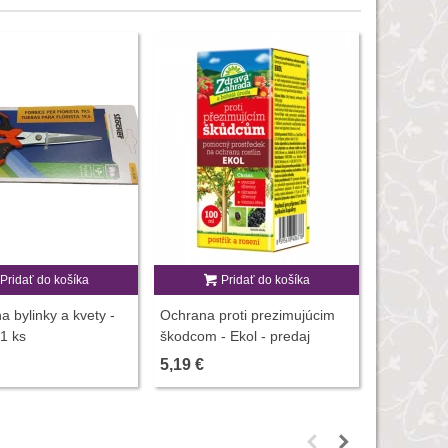
Pridať do košíka
Pridať do košíka
P
a bylinky a kvety -
Ochrana proti prezimujúcim
Vermikomp
 1 ks
škodcom - Ekol - predaj
rastliny -
ochrany rastlín - 100 ml
hnojív - 5
5,19 €
3,00 €