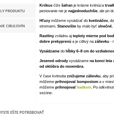
Krókus
čiže
šafran
je krásne kvitnúca
trval
apucínka nízka - Alaska Mix
ILY PRODUKTU
pestovanie nie je
najjednoduchšie
, ale pri 
 Tropaeolum nanum...
Hľuzy
môžeme vysádzať do
kvetináčov
, d
,98 €
NIE CIBUĽOVÍN
stromami.
Stanovište
by malo byť
slnečné
,
akanka Virtus F1 -
Rastliny
zvládnu aj
teploty mierne pod b
ichorium intybus - predaj...
dobre prekyprenú
a je citlivý na
zálievku
- 
,20 €
Vysádzame
do
hĺbky 6–8 cm do vzdialenost
edmokráska obyčajná
užové odtiene - Bellis...
Jesenné
odrody
vysádzame
na konci leta
od októbra do novembra
.
,57 €
V čase kvitnutia
znižujeme
zálievku
, aby prí
skerník plnokvetý modrý -
môžeme
prihnojovať
kompostom
a v mies
anunculus asiaticus...
môžeme
prihnojovať
liadkom
. Po odkvitnu
,82 €
sezóne.
YSTE EŠTE POTREBOVAŤ