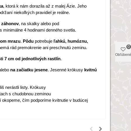
ka
, ktorá k nám dorazila až z malej Ázie. Jeho
dodržaní niekoľkých pravidiel je reálne.
o
záhonov
, na skalky alebo pod
 s minimálne 4 hodinami denného svetla.
odom mrazu
.
Pôdu
potrebuje
ľahkú, humóznu,
0
nemá rád premokrenie ani preschnutú zeminu.
Obľúben
i 7 cm od jednotlivých rastlín
.
alebo
na začiatku jesene
. Jesenné krókusy
kvitnú
liš nerástli listy. Krókusy
tach s chudobnou zeminou
tí okopeme, čím podporíme kvitnutie v budúcej