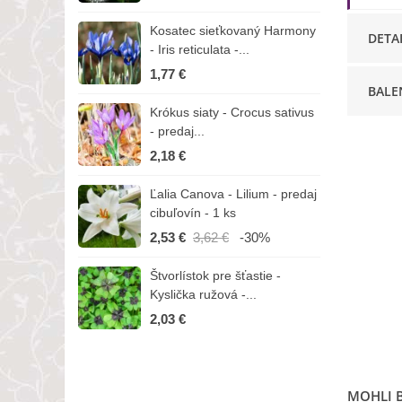
Kosatec sieťkovaný Harmony
K
DETA
- Iris reticulata -...
-
1,77 €
1
BALE
Krókus siaty - Crocus sativus
Č
- predaj...
C
2,18 €
3
Ľalia Canova - Lilium - predaj
S
cibuľovín - 1 ks
r
2,53 €
3,62 €
-30%
1
Štvorlístok pre šťastie -
I
Kyslička ružová -...
R
2,03 €
1
MOHLI B