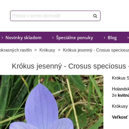
Novinky skladom
Špeciálne ponuky
Blog
okrasných rastlín
>
Krókusy
>
Krókus jesenný - Crosus speciosus 
Krókus jesenný - Crosus speciosus - 
Krókus S
Holandsk
že
kvitn
Krókusy 
Veľkosť 