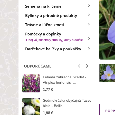
Semená na klíčenie
Bylinky a prírodné produkty
Trávne a lúčne zmesi
Pomôcky a doplnky
Hnojivá, substráty, truhlíky, knihy a ďalšie
Darčekové balíčky a poukážky
ODPORÚČAME
Lebeda záhradná Scarlet -
B
Atriplex hortensis -...
o
1,77 €
3
Sedmokráska obyčajná Tasso
Z
biela - Bellis...
H
POPI
1,98 €
7