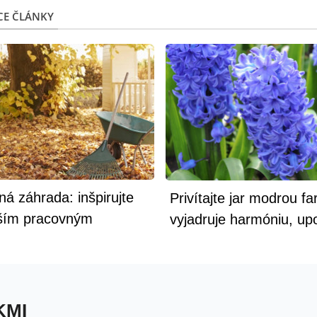
CE ČLÁNKY
á záhrada: inšpirujte
Privítajte jar modrou fa
ším pracovným
vyjadruje harmóniu, up
amom
telo aj myseľ
KMI