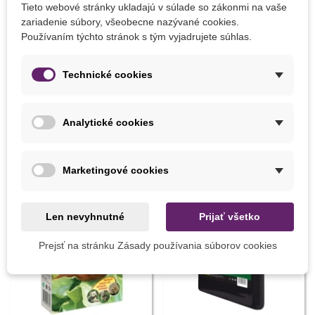
Tieto webové stránky ukladajú v súlade so zákonmi na vaše
dostatok slnka
zariadenie súbory, všeobecne nazývané cookies.
od mája von
Používaním týchto stránok s tým vyjadrujete súhlas.
Technické cookies
Detaily produktu
Analytické cookies
MOHLI BYSTE EŠTE POTREBOVAŤ
Marketingové cookies
Len nevyhnutné
Prijať všetko
Prejsť na stránku Zásady používania súborov cookies