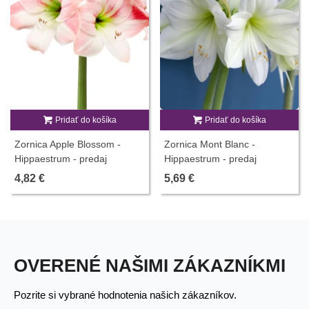
Pridať do košíka
Pridať do košíka
Zornica Apple Blossom -
Zornica Mont Blanc -
Hippaestrum - predaj
Hippaestrum - predaj
cibuľovín - 1 ks
cibuľovín - 1 ks
4,82 €
5,69 €
OVERENÉ NAŠIMI ZÁKAZNÍKMI
Pozrite si vybrané hodnotenia našich zákazníkov.