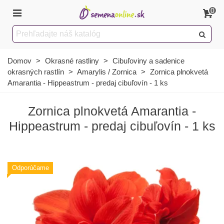
0
Domov
>
Okrasné rastliny
>
Cibuľoviny a sadenice
okrasných rastlín
>
Amarylis / Zornica
>
Zornica plnokvetá
Amarantia - Hippeastrum - predaj cibuľovín - 1 ks
Zornica plnokvetá Amarantia -
Hippeastrum - predaj cibuľovín - 1 ks
Odporúčame