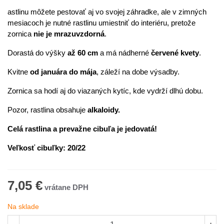
astlinu môžete pestovať aj vo svojej záhradke, ale v zimných
mesiacoch je nutné rastlinu umiestniť do interiéru, pretože
zornica
nie je mrazuvzdorná
.
Dorastá do výšky
až 60 cm
a má nádherné
červené kvety
.
Kvitne
od januára do mája
, záleží na dobe výsadby.
Zornica sa hodí aj do viazaných kytíc, kde vydrží dlhú dobu.
Pozor, rastlina obsahuje
alkaloidy.
Celá rastlina a prevažne cibuľa je jedovatá!
Veľkosť cibuľky:
20
/22
7,05 €
Na sklade