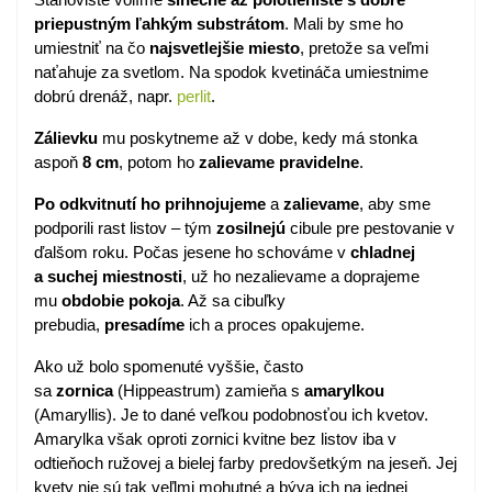
priepustným ľahkým substrátom
. Mali by sme ho
umiestniť na čo
najsvetlejšie miesto
, pretože sa veľmi
naťahuje za svetlom. Na spodok kvetináča umiestnime
dobrú drenáž, napr.
perlit
.
Zálievku
mu poskytneme až v dobe, kedy má stonka
aspoň
8 cm
, potom ho
zalievame pravidelne
.
Po odkvitnutí ho prihnojujeme
a
zalievame
, aby sme
podporili rast listov – tým
zosilnejú
cibule pre pestovanie v
ďalšom roku. Počas jesene ho schováme v
chladnej
a suchej miestnosti
, už ho nezalievame a doprajeme
mu
obdobie pokoja
. Až sa cibuľky
prebudia,
presadíme
ich a proces opakujeme.
Ako už bolo spomenuté vyššie, často
sa
zornica
(Hippeastrum) zamieňa s
amarylkou
(Amaryllis). Je to dané veľkou podobnosťou ich kvetov.
Amarylka však oproti zornici kvitne bez listov iba v
odtieňoch ružovej a bielej farby predovšetkým na jeseň. Jej
kvety nie sú tak veľlmi mohutné a býva ich na jednej