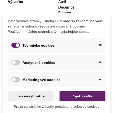
Výsadba
Apríl
December
Február
Január
Tieto webové stránky ukladajú v súlade so zákonmi na vaše
Marec
zariadenie súbory, všeobecne nazývané cookies.
November
Používaním týchto stránok s tým vyjadrujete súhlas.
Október
September
Technické cookies
Stanovište
Slnečné
Výrobca
SemenaOnline
Analytické cookies
Pestovanie
V exteriéri
V interiéri
V nádobe
Marketingové cookies
Mrazuvzdornosť
Nie
Vegetačné Obdobie
Trvalky
Len nevyhnutné
Prijať všetko
Druh Zornice
Plnokvetá
Prejsť na stránku Zásady používania súborov cookies