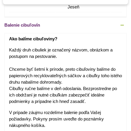
Obdobie Výsadby
Jar
Jeseň
Balenie cibuľovín
Ako balíme cibuľoviny?
Každý druh cibuliek je označený názvom, obrázkom a
postupom na pestovanie.
Chceme byť šetrní k prírode, preto cibuľoviny balíme do
papierových recyklovateľných sáčkov a cibuľky toho istého
druhu nabalíme dohromady.
Cibuľky ručne balíme v deň odoslania. Bezprostredne po
ich obdržaní je nutné cibuľkám zabezpečiť ideálne
podmienky a prípadne ich hneď zasadiť.
V prípade záujmu rozdelíme balenie podľa Vašej
požiadavky. Pokyny prosím uveďte do poznámky
nákupného košíka.