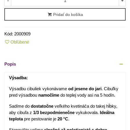
-
+
Pridať do košíka
Kód:
2000909
Obľúbené
Popis
Výsadba:
Výsadbu cibuliek vykonávame
od jesene do jari
. Cibuľky
pred výsadbou
namočíme
do teplej vody asi na 5 hodín.
Sadíme do
dostatočne
veľkého kvetináča do takej hĺbky,
aby cibuľa z
1/3 bezpodmienečne
vykukovala.
Ideálna
teplota
pre pestovanie je
20 °C
.
Stanovište volíme
slnečné až polotienisté s dobre