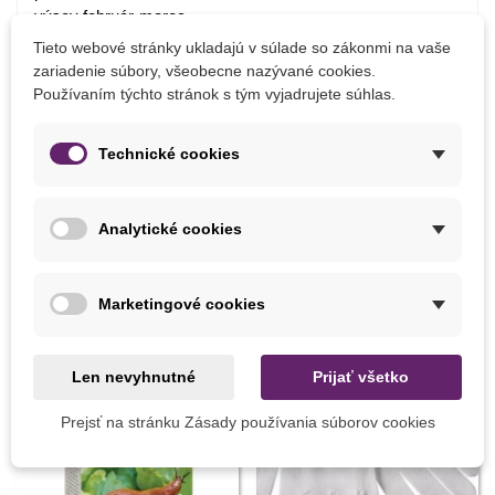
výsev február-marec
spon 40x40 cm
Tieto webové stránky ukladajú v súlade so zákonmi na vaše
hĺbka výsevu 0,5-1 cm
zariadenie súbory, všeobecne nazývané cookies.
doba klíčenia 6-12 dní
Používaním týchto stránok s tým vyjadrujete súhlas.
teplota klíčenia 18-22 stupňov
Technické cookies
Detaily produktu
Analytické cookies
MOHLI BYSTE EŠTE POTREBOVAŤ
Marketingové cookies
Len nevyhnutné
Prijať všetko
Prejsť na stránku Zásady používania súborov cookies