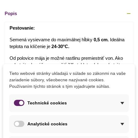
Popis
Pestovanie:
Semená vysievame do maximálnej hĺbky
0,5 cm.
Ideálna
teplota na klíčenie je
24-30°C.
Od polovice mája je možné rastlinu premiestniť von. Ako
substrát odporúčame použiť Jiffy tablety alebo substrát pre
chilli a paradajky.
Tieto webové stránky ukladajú v súlade so zákonmi na vaše
zariadenie súbory, všeobecne nazývané cookies.
Pôdu udržujeme neustále vlhkú, stanovište
Používaním týchto stránok s tým vyjadrujete súhlas.
slnečné. Výhodou je veľmi krátka vegetačná doba, okolo
65 dní.
Technické cookies
Detaily produktu
Analytické cookies
PARAMETRE