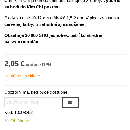
Chilli Kim Chi je odroda chilli pochádzajúca z Kórey.
Výborne
sa hodí do Kim Chi pokrmu.
Plody sú dlhé 10-12 cm a široké 1,5-2 cm. V plnej zrelosti sú
červenej farby
. Sú
vhodné aj na sušenie.
Obsahuje
30 000 SHU
jednotiek, patrí ku
stredne
pálivým
odrodám.
2,05 €
Nemáme na sklade
Upozorni ma, keď bude dostupné
Kód:
1000825Z
Obľúbené