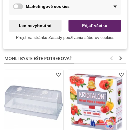
Marketingové cookies
Výška Rastliny
65 - 90 cm
Farba Plodu
Červená
Len nevyhnutné
Prijať všetko
Pálivosť
Stredne štipľavé
Prejsť na stránku Zásady používania súborov cookies
Pestovanie
V interiéri
MOHLI BYSTE EŠTE POTREBOVAŤ