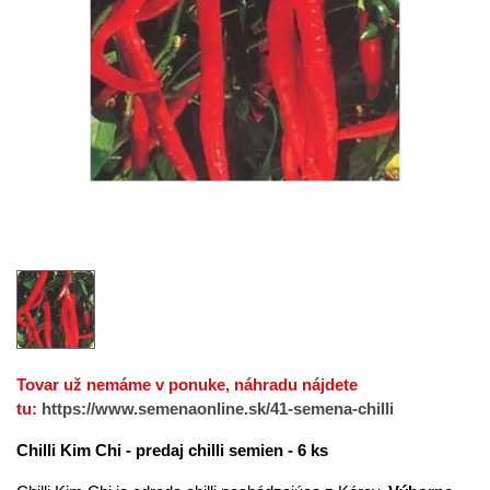
Tovar už nemáme v ponuke, náhradu nájdete
tu:
https://www.semenaonline.sk/41-semena-chilli
Chilli Kim Chi - predaj chilli semien - 6 ks