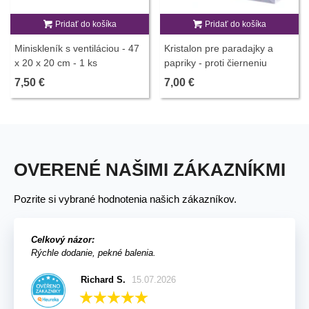
Pridať do košíka
Pridať do košíka
Miniskleník s ventiláciou - 47
Kristalon pre paradajky a
x 20 x 20 cm - 1 ks
papriky - proti čierneniu
plodov - 0,5 kg
7,50 €
7,00 €
OVERENÉ NAŠIMI ZÁKAZNÍKMI
Pozrite si vybrané hodnotenia našich zákazníkov.
Celkový názor:
Rýchle dodanie, pekné balenia.
Richard S.
15.07.2026