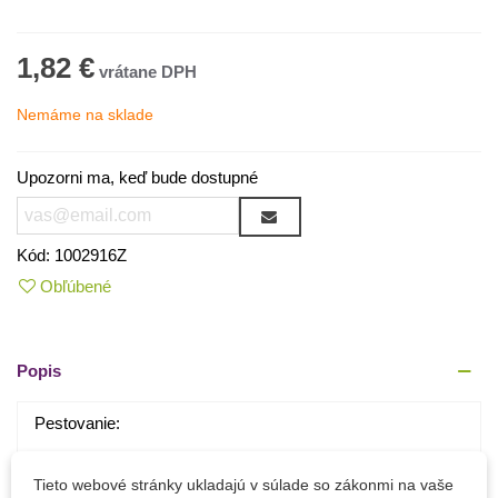
1,82 €
Nemáme na sklade
Upozorni ma, keď bude dostupné
Kód:
1002916Z
Obľúbené
Popis
Pestovanie:
výsev v marci von alebo do kvetnáča
Tieto webové stránky ukladajú v súlade so zákonmi na vaše
slnečné miesto