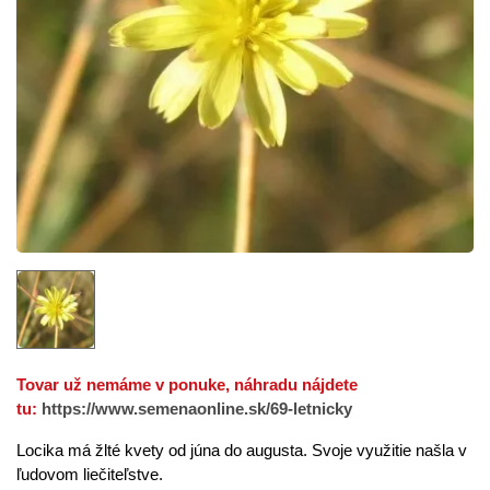
Tovar už nemáme v ponuke, náhradu nájdete
tu:
https://www.semenaonline.sk/69-letnicky
Locika má žlté kvety od júna do augusta. Svoje využitie našla v
ľudovom liečiteľstve.