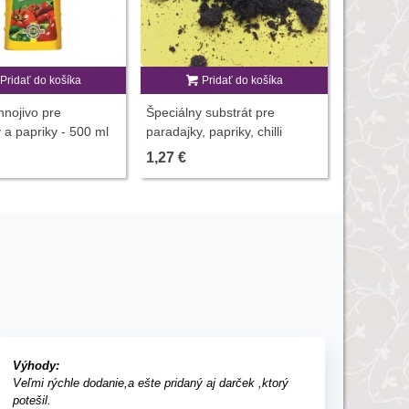
Pridať do košíka
Pridať do košíka
Letničky 
v červenom
hnojivo pre
Špeciálny substrát pre
0,9 g - uk
1,32 €
 a papriky - 500 ml
paradajky, papriky, chilli
semienka - 100 g
1,27 €
Výhody:
Veľmi rýchle dodanie,a ešte pridaný aj darček ,ktorý
potešil.