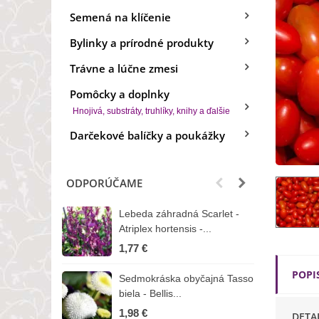
Semená na klíčenie
Bylinky a prírodné produkty
Trávne a lúčne zmesi
Pomôcky a doplnky
Hnojivá, substráty, truhlíky, knihy a ďalšie
Darčekové balíčky a poukážky
ODPORÚČAME
Lebeda záhradná Scarlet -
B
Atriplex hortensis -...
o
1,77 €
3
POPI
Sedmokráska obyčajná Tasso
Z
biela - Bellis...
H
1,98 €
7
DETA