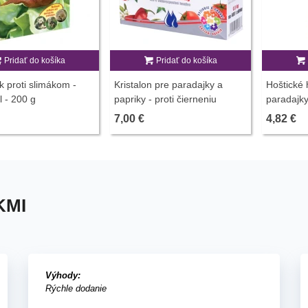
Pridať do košíka
Pridať do košíka
k proti slimákom -
Kristalon pre paradajky a
Hoštické 
 - 200 g
papriky - proti čierneniu
paradajky
plodov - 0,5 kg
7,00 €
4,82 €
KMI
Výhody:
Rýchle dodanie