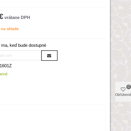
€
na sklade
 ma, keď bude dostupné
1601Z
bené
0
Obľúben