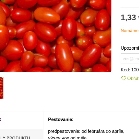
1,33 
Nemáme 
Upozorni
Kód:
100
Obľú
IO Kaleráb Dyna - Brassica
leracea var....
,55 €
S
Pestovanie:
ornica plnokvetá Amarantia -
ippeastrum -...
predpestovanie: od februára do apríla,
,05 €
ILY PRODUKTU
výsev von od mája