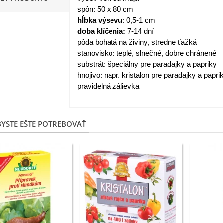
spôn: 50 x 80 cm
apucínka nízka - Alaska Mix
hĺbka výsevu
: 0,5-1 cm
 Tropaeolum nanum...
doba klíčenia:
7-14 dní
,98 €
pôda bohatá na živiny, stredne ťažká
stanovisko: teplé, slnečné, dobre chránené
akanka Virtus F1 -
substrát: špeciálny pre paradajky a papriky
ichorium intybus - predaj...
hnojivo: napr. kristalon pre paradajky a papri
pravidelná zálievka
,20 €
edmokráska obyčajná
užové odtiene - Bellis...
YSTE EŠTE POTREBOVAŤ
,57 €
skerník plnokvetý modrý -
anunculus asiaticus...
,82 €