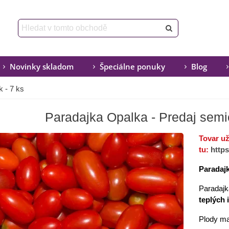
Novinky skladom
Špeciálne ponuky
Blog
 - 7 ks
Paradajka Opalka - Predaj semi
Tovar u
tu:
http
Paradajk
Paradajk
teplých 
Plody ma