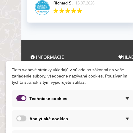
Richard S.
15.07.2026
INFORMÁCIE
HĽA
O nás a kontakt
Zľav
Tieto webové stránky ukladajú v súlade so zákonmi na vaše
Obchodné podmienky
Novi
zariadenie súbory, všeobecne nazývané cookies. Používaním
týchto stránok s tým vyjadrujete súhlas.
Ochrana osobných údajov
Tera
Reklamačný poriadok
Mapa
Formuláre
Technické cookies
O cookies
Analytické cookies
NOVINKY