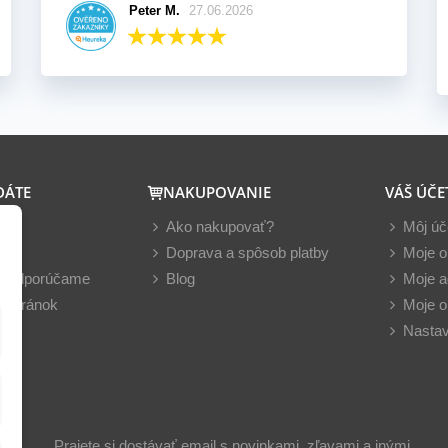
Peter M.
27.06.2026
DÁTE
NAKUPOVANIE
VÁŠ ÚČE
y
Ako nakupovať?
Môj úč
nky
Doprava a spôsob platby
Moje o
z odporúčame
Blog
Moje a
 stránok
Moje o
Nastav
Prajete si dostávať email s novinkami, zľavami a inými