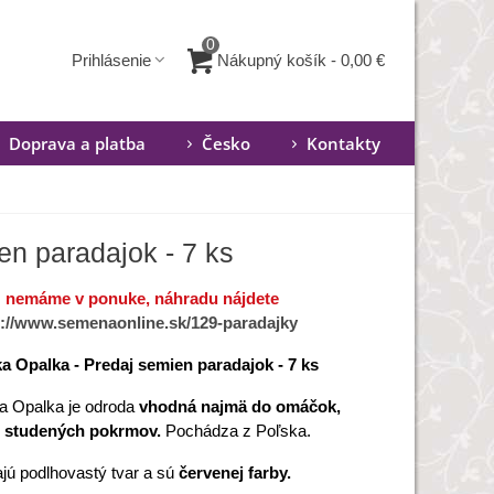
0
Nákupný košík
-
0,00 €
Prihlásenie
Doprava a platba
Česko
Kontakty
en paradajok - 7 ks
ž nemáme v ponuke, náhradu nájdete
s://www.semenaonline.sk/129-paradajky
a Opalka - Predaj semien paradajok - 7 ks
a Opalka je odroda
vhodná najmä do omáčok,
i studených pokrmov.
Pochádza z Poľska.
jú podlhovastý tvar a sú
červenej farby.