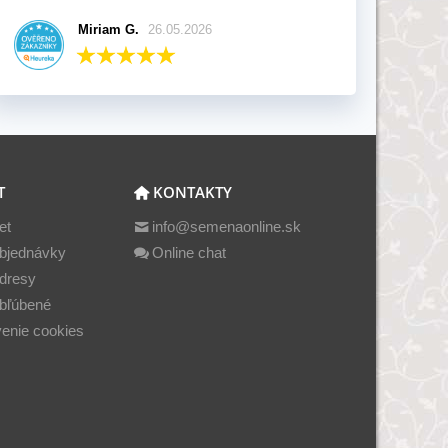
Miriam G.
26.05.2026
T
KONTAKTY
et
info@semenaonline.sk
bjednávky
Online chat
dresy
bľúbené
enie cookies