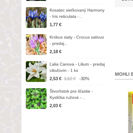
Kosatec sieťkovaný Harmony
K
- Iris reticulata -...
-
1,77 €
1
Krókus siaty - Crocus sativus
Č
- predaj...
C
2,18 €
3
Ľalia Canova - Lilium - predaj
S
cibuľovín - 1 ks
r
MOHLI B
2,53 €
3,62 €
-30%
1
Štvorlístok pre šťastie -
I
Kyslička ružová -...
R
2,03 €
1