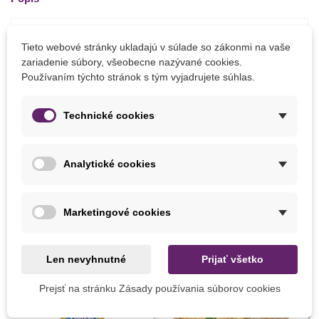
Pestovanie:
Tieto webové stránky ukladajú v súlade so zákonmi na vaše
Semená nesmieme vysievať von pred 15. májom. Vždy
zariadenie súbory, všeobecne nazývané cookies.
vysievame spolu 3 až 4 semená, 2 cm hlboko do zeme.
Používaním týchto stránok s tým vyjadrujete súhlas.
Rastline vyhovuje slnečné až polotienisté stanovisko,
humózna pôda a dobrá zálievka. Spon: 200 x 100 cm.
Technické cookies
Detaily produktu
Analytické cookies
Marketingové cookies
MOHLI BYSTE EŠTE POTREBOVAŤ
Len nevyhnutné
Prijať všetko
Prejsť na stránku Zásady používania súborov cookies