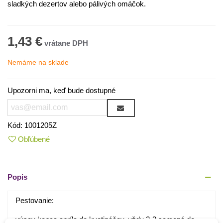
sladkých dezertov alebo pálivých omáčok.
1,43 €
Nemáme na sklade
Upozorni ma, keď bude dostupné
Kód:
1001205Z
Obľúbené
Popis
Pestovanie:
výsev konca apríla do kvetináčov, vždy 2-3 semená do