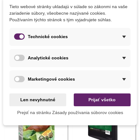
kvetináča
Tieto webové stránky ukladajú v súlade so zákonmi na vaše
teplota 20 stupňov
zariadenie súbory, všeobecne nazývané cookies.
dostatok svetla a vlhka
Používaním týchto stránok s tým vyjadrujete súhlas.
Technické cookies
Detaily produktu
Analytické cookies
MOHLI BYSTE EŠTE POTREBOVAŤ
Marketingové cookies
Len nevyhnutné
Prijať všetko
Prejsť na stránku Zásady používania súborov cookies