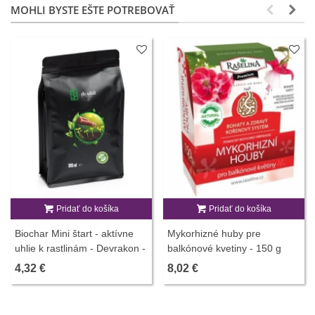
MOHLI BYSTE EŠTE POTREBOVAŤ
Pridať do košíka
Pridať do košíka
Biochar Mini štart - aktívne
Mykorhizné huby pre
uhlie k rastlinám - Devrakon -
balkónové kvetiny - 150 g
predaj hnojív - 300 ml
4,32 €
8,02 €