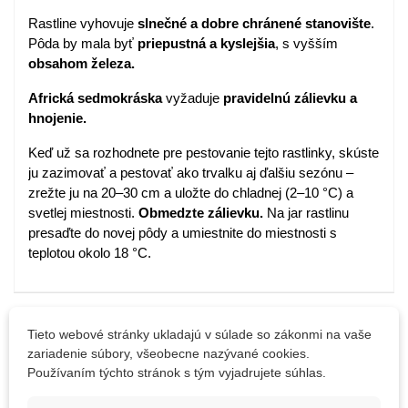
Rastline vyhovuje
slnečné a dobre chránené stanovište
.
Pôda by mala byť
priepustná a kyslejšia
, s vyšším
obsahom železa.
Africká sedmokráska
vyžaduje
pravidelnú zálievku a
hnojenie.
Keď už sa rozhodnete pre pestovanie tejto rastlinky, skúste
ju zazimovať a pestovať ako trvalku aj ďalšiu sezónu –
zrežte ju na 20–30 cm a uložte do chladnej (2–10 °C) a
svetlej miestnosti.
Obmedzte zálievku.
Na jar rastlinu
presaďte do novej pôdy a umiestnite do miestnosti s
teplotou okolo 18 °C.
Detaily produktu
Tieto webové stránky ukladajú v súlade so zákonmi na vaše
zariadenie súbory, všeobecne nazývané cookies.
PARAMETRE
Používaním týchto stránok s tým vyjadrujete súhlas.
Doba Kvitnutia
August