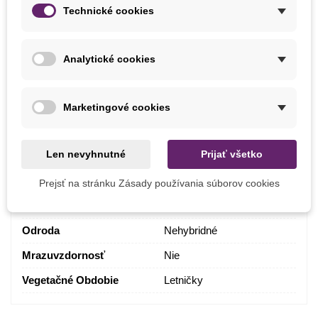
Júl
Technické cookies
Jún
Máj
Analytické cookies
Výška Rastliny
25 - 45 cm
Farba Kvetu
Biela
Marketingové cookies
Výsev
Február
Marec
Len nevyhnutné
Prijať všetko
Stanovište
Slnečné
Výrobca
SemenaOnline
Prejsť na stránku Zásady používania súborov cookies
Pestovanie
V exteriéri
Odroda
Nehybridné
Mrazuvzdornosť
Nie
Vegetačné Obdobie
Letničky