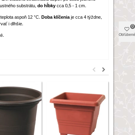
ustného substrátu,
do hĺbky
cca 0,5 - 1 cm.
teplota aspoň 12 °C.
Doba klíčenia
je cca 4 týždne,
vať i dlhšie.
0
té.
Obľúben