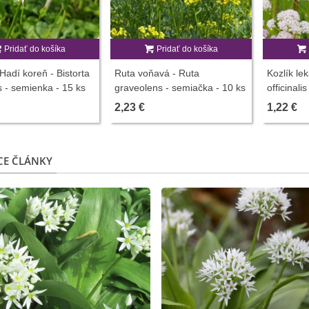
Pridať do košíka
Pridať do košíka
 Hadí koreň - Bistorta
Ruta voňavá - Ruta
Kozlík le
is - semienka - 15 ks
graveolens - semiačka - 10 ks
officinali
2,23 €
1,22 €
CE ČLÁNKY