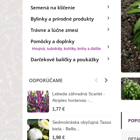
Semená na klíčenie
Bylinky a prírodné produkty
Trávne a lúčne zmesi
Pomôcky a doplnky
Hnojivá, substráty, truhlíky, knihy a ďalšie
Darčekové balíčky a poukážky
ODPORÚČAME
Lebeda záhradná Scarlet -
B
Atriplex hortensis -...
o
1,77 €
3
POPI
Sedmokráska obyčajná Tasso
Z
biela - Bellis...
H
1,98 €
7
DETA