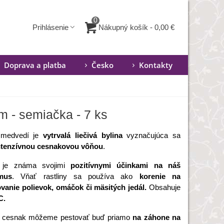
0
Nákupný košík
-
0,00 €
Prihlásenie
Doprava a platba
Česko
Kontakty
s
m - semiačka - 7 ks
 medvedí je
vytrvalá liečivá bylina
vyznačujúca sa
tenzívnou cesnakovou vôňou
.
a je známa svojimi
pozitívnymi účinkami na náš
mus
. Vňať rastliny sa používa ako
korenie na
anie polievok, omáčok či mäsitých jedál.
Obsahuje
C.
 cesnak môžeme pestovať buď priamo
na záhone na