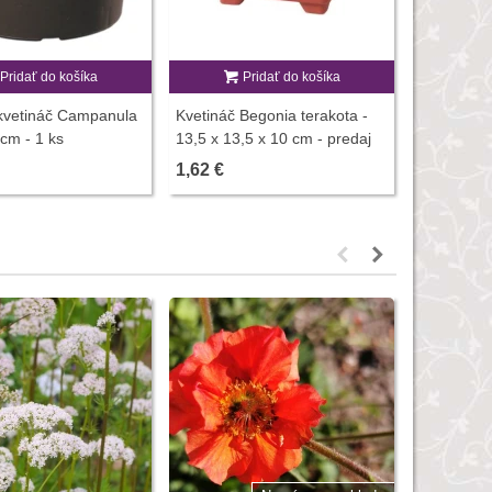
Pridať do košíka
Pridať do košíka
P
 kvetináč Campanula
Kvetináč Begonia terakota -
Kvetináč r
 cm - 1 ks
13,5 x 13,5 x 10 cm - predaj
5 cm - zár
kvetináčov - 1 ks
1,62 €
1,27 €