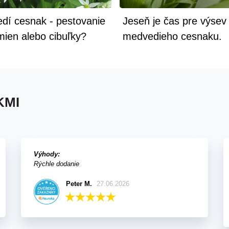
dí cesnak - pestovanie
Jeseň je čas pre výsev
mien alebo cibuľky?
medvedieho cesnaku.
Pestujete ho už na záh
KMI
Výhody:
Rýchle dodanie
Peter M.
27.06.2026