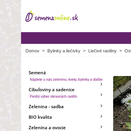
Domov
>
Bylinky a liečivky
>
Liečivé rastliny
>
Ost
Semená
Nájdete u nás zeleninu, kvety, bylinky a ďalšie
Cibuľoviny a sadenice
Pestrý výber okrasných rastlín
Zelenina - sadba
BIO kvalita
Zelenina a ovocie