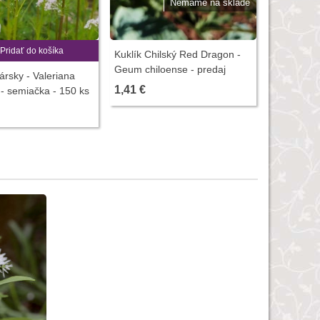
Nemáme na sklade
Pridať do košíka
P
Kuklík Chilský Red Dragon -
Geum chiloense - predaj
kársky - Valeriana
Mydlica le
semien - 20 ks
1,41 €
s - semiačka - 150 ks
officinalis
1,88 €