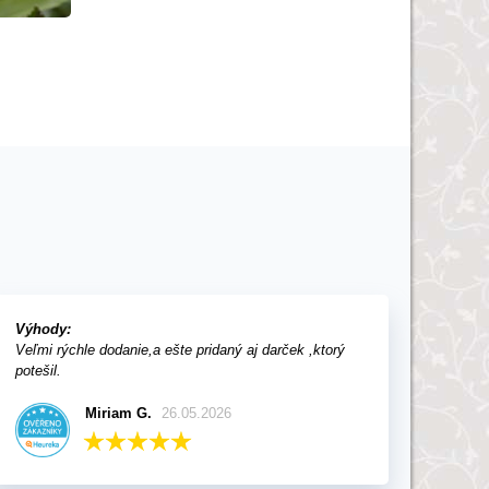
rade?
Výhody:
Veľmi rýchle dodanie,a ešte pridaný aj darček ,ktorý
potešil.
Miriam G.
26.05.2026