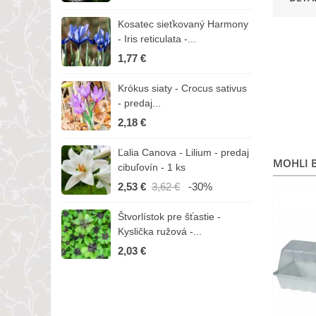
Kosatec sieťkovaný Harmony
K
- Iris reticulata -...
-
1,77 €
1
Krókus siaty - Crocus sativus
Č
- predaj...
C
2,18 €
3
Ľalia Canova - Lilium - predaj
S
MOHLI B
cibuľovín - 1 ks
r
2,53 €
3,62 €
-30%
1
Štvorlístok pre šťastie -
I
Kyslička ružová -...
R
2,03 €
1