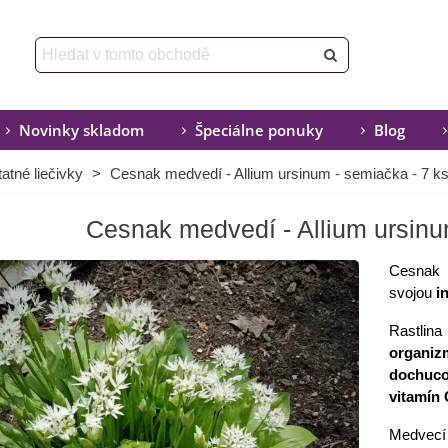
Novinky skladom
Špeciálne ponuky
Blog
atné liečivky
>
Cesnak medvedí - Allium ursinum - semiačka - 7 k
Cesnak medvedí - Allium ursinu
Cesnak
svojou
in
Rastlin
organiz
dochucov
vitamín 
Medvecí