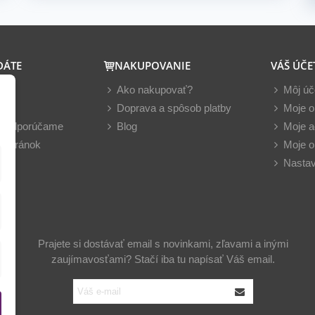
DÁTE
NAKUPOVANIE
VÁŠ ÚČE
y
Ako nakupovať?
Môj úč
nky
Doprava a spôsob platby
Moje o
z odporúčame
Blog
Moje a
 stránok
Moje o
Nastav
Prajete si dostávať email s novinkami, zľavami a inými
zaujímavosťami? Stačí iba tu napísať Váš email.