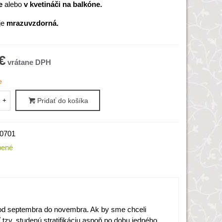
e
alebo
v kvetináči na balkóne.
je
mrazuvzdorná.
€
e
+
Pridať do košíka
0701
bené
od septembra do novembra. Ak by sme chceli
tzv. studenú stratifikáciu aspoň po dobu jedného