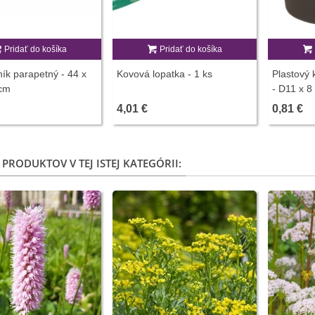
Pridať do košíka
Pridať do košíka
ník parapetný - 44 x
Kovová lopatka - 1 ks
Plastový
 cm
- D11 x 8
4,01 €
0,81 €
 PRODUKTOV V TEJ ISTEJ KATEGÓRII: