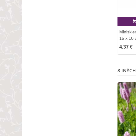
Miniskle
15 x 10
4,37 €
8 INÝCH