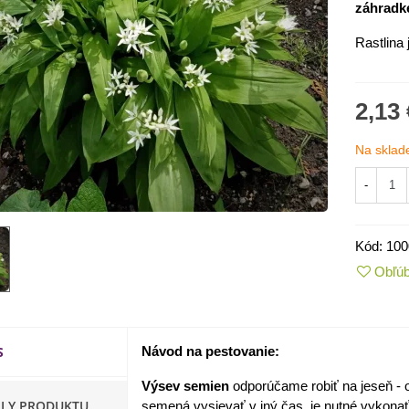
záhradk
Rastlina 
2,13 
Na sklad
-
Kód:
100
Obľú
IO Kaleráb Dyna - Brassica
leracea var....
,55 €
S
Návod na pestovanie:
ornica plnokvetá Amarantia -
ippeastrum -...
Výsev semien
odporúčame robiť na jeseň - 
,05 €
ILY PRODUKTU
semená vysievať v iný čas, je nutné vykonať 