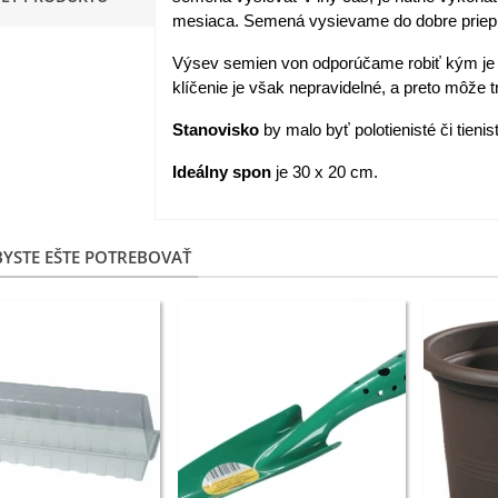
mesiaca. Semená vysievame do dobre priep
apucínka nízka - Alaska Mix
 Tropaeolum nanum...
Výsev semien von odporúčame robiť kým je 
klíčenie je však nepravidelné, a preto môže tr
,98 €
Stanovisko
by malo byť polotienisté či tienis
akanka Virtus F1 -
ichorium intybus - predaj...
Ideálny spon
je 30 x 20 cm.
,20 €
edmokráska obyčajná
YSTE EŠTE POTREBOVAŤ
užové odtiene - Bellis...
,57 €
skerník plnokvetý modrý -
anunculus asiaticus...
,82 €