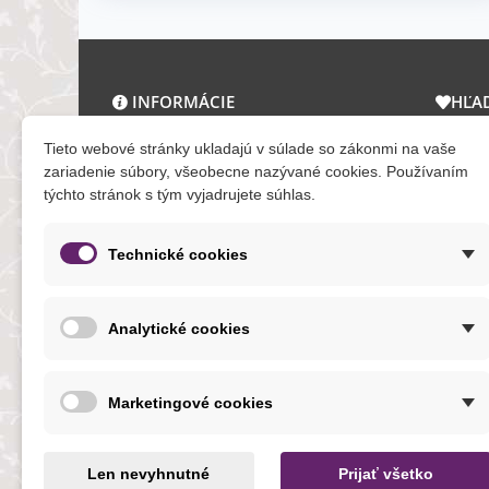
INFORMÁCIE
HĽA
O nás a kontakt
Zľav
Tieto webové stránky ukladajú v súlade so zákonmi na vaše
Obchodné podmienky
Novi
zariadenie súbory, všeobecne nazývané cookies. Používaním
týchto stránok s tým vyjadrujete súhlas.
Ochrana osobných údajov
Tera
Reklamačný poriadok
Mapa
Formuláre
Technické cookies
O cookies
Analytické cookies
NOVINKY
Marketingové cookies
Len nevyhnutné
Prijať všetko