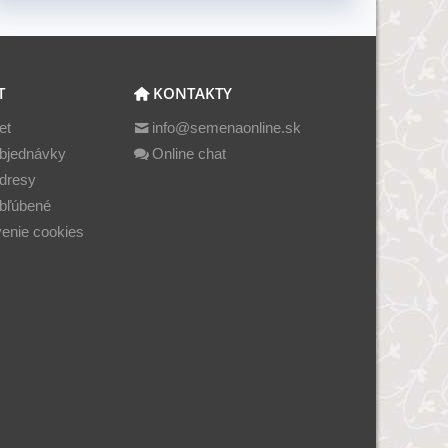
T
KONTAKTY
et
info@semenaonline.sk
bjednávky
Online chat
dresy
bľúbené
enie cookies