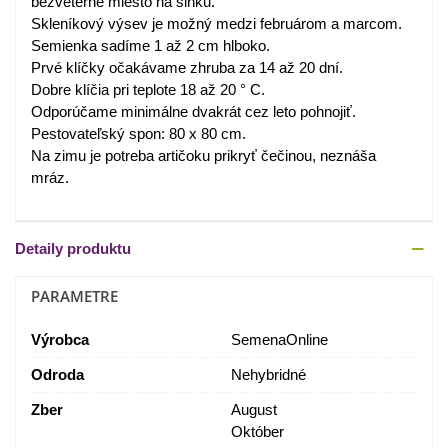
bezveterné miesto na slnku.
Skleníkový výsev je možný medzi februárom a marcom.
Semienka sadíme 1 až 2 cm hlboko.
Prvé klíčky očakávame zhruba za 14 až 20 dní.
Dobre klíčia pri teplote 18 až 20 ° C.
Odporúčame minimálne dvakrát cez leto pohnojiť.
Pestovateľský spon: 80 x 80 cm.
Na zimu je potreba artičoku prikryť čečinou, neznáša
mráz.
Detaily produktu
PARAMETRE
Výrobca
SemenaOnline
Odroda
Nehybridné
Zber
August
Október