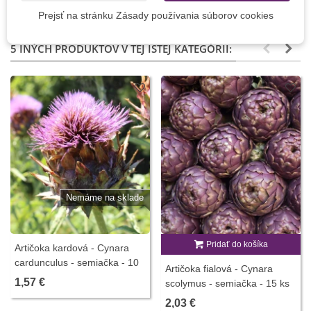
Prejsť na stránku Zásady používania súborov cookies
5 INÝCH PRODUKTOV V TEJ ISTEJ KATEGÓRII:
Nemáme na sklade
Pridať do košíka
Artičoka kardová - Cynara
cardunculus - semiačka - 10
Artičoka fialová - Cynara
ks
1,57 €
scolymus - semiačka - 15 ks
2,03 €