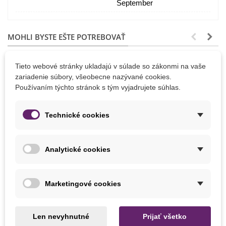
September
MOHLI BYSTE EŠTE POTREBOVAŤ
Tieto webové stránky ukladajú v súlade so zákonmi na vaše
zariadenie súbory, všeobecne nazývané cookies.
Používaním týchto stránok s tým vyjadrujete súhlas.
Technické cookies
Analytické cookies
Pridať do košíka
Pridať do košíka
Marketingové cookies
Prípravok proti slimákom -
Sadiaci kolík - celokovový - 1
Ferramol - 200 g
ks
Len nevyhnutné
Prijať všetko
8,07 €
12,48 €