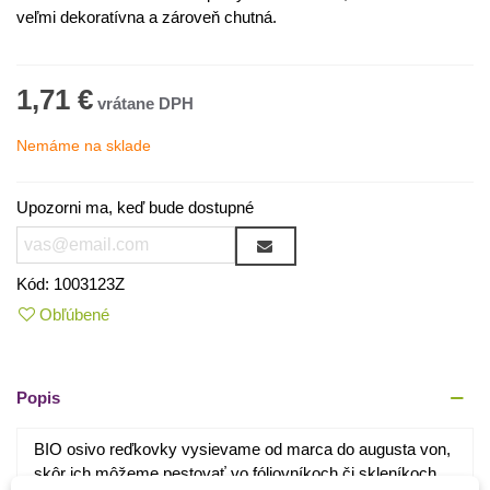
veľmi
dekoratívna
a
zároveň
chutná
.
1,71 €
Nemáme na sklade
Upozorni ma, keď bude dostupné
Kód:
1003123Z
Obľúbené
Popis
BIO
osivo
reďkovky
vysievame
od
marca
do
augusta
von
,
skôr
ich môžeme
pestovať
vo fóliovníkoch
či
skleníkoch
.