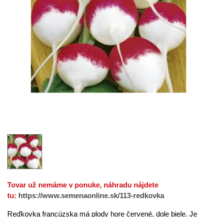
Tovar už nemáme v ponuke, náhradu nájdete
tu:
https://www.semenaonline.sk/113-redkovka
Reďkovka
francúzska
má
plody
hore
červené
,
dole
biele
. Je