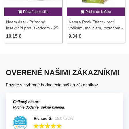
Pridať do košíka
Pridať do košíka
Neem Azal - Prírodný
Natura Rock Effect - proti
insekticíd proti škodcom - 25
voškám, moliciam, roztočom -
ml
250 ml
10,15 €
9,34 €
OVERENÉ NAŠIMI ZÁKAZNÍKMI
Pozrite si vybrané hodnotenia našich zákazníkov.
Celkový názor:
Rýchle dodanie, pekné balenia.
Richard S.
15.07.2026