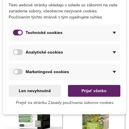
Semená
vysievame
6
-
20
cm
od
seba
,
v
radoch
Tieto webové stránky ukladajú v súlade so zákonmi na vaše
vzdialených
3
cm
od
seba
.
Pôdu
udržiavame
neustále
zariadenie súbory, všeobecne nazývané cookies.
vlhkú
.
Používaním týchto stránok s tým vyjadrujete súhlas.
Technické cookies
Detaily produktu
Analytické cookies
MOHLI BYSTE EŠTE POTREBOVAŤ
Marketingové cookies
Len nevyhnutné
Prijať všetko
Prejsť na stránku Zásady používania súborov cookies