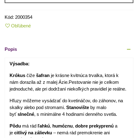
Kód:
2000354
Obľúbené
Popis
Výsadba:
Krókus
čiže
šafran
je krásne kvitnúca trvalka, ktorá k
nám dorazila až z malej Ázie.Pestovanie nie je celkom
jednoduché, ale pri dodržaní niekoľkých pravidiel je reálne.
Hľuzy môžeme vysádzať do kvetináčov, do záhonov, na
skalky alebo pod stromami.
Stanovište
by malo
byť
slnečné
, s minimálne 4 hodinami denného svetla.
Pôdu
má rád
ľahkú
,
humóznu
,
dobre prekyprenú
a
je
citlivý na zálievku
– nemá rád premokrenie ani