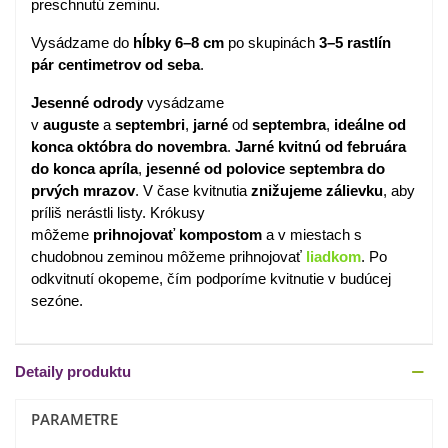
preschnutú zeminu.
Vysádzame do
hĺbky 6–8 cm
po skupinách
3–5 rastlín
pár centimetrov od seba
.
Jesenné odrody
vysádzame
v
auguste
a
septembri
,
jarné
od
septembra
,
ideálne od
konca októbra do novembra
.
Jarné kvitnú
od februára
do konca apríla
,
jesenné od polovice septembra do
prvých mrazov
. V čase kvitnutia
znižujeme zálievku
, aby
príliš nerástli listy. Krókusy
môžeme
prihnojovať
kompostom
a v miestach s
chudobnou zeminou môžeme prihnojovať
liadkom
. Po
odkvitnutí okopeme, čím podporíme kvitnutie v budúcej
sezóne.
Detaily produktu
PARAMETRE