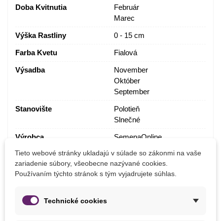
Doba Kvitnutia
Február
Marec
Výška Rastliny
0 - 15 cm
Farba Kvetu
Fialová
Výsadba
November
Október
September
Stanovište
Polotieň
Slnečné
Výrobca
SemenaOnline
Tieto webové stránky ukladajú v súlade so zákonmi na vaše
Ročné Obdobie Kvitnutia
Kvitnúce na jar
zariadenie súbory, všeobecne nazývané cookies.
Obdobie Výsadby
Jeseň
Používaním týchto stránok s tým vyjadrujete súhlas.
Technické cookies
Balenie cibuľovín