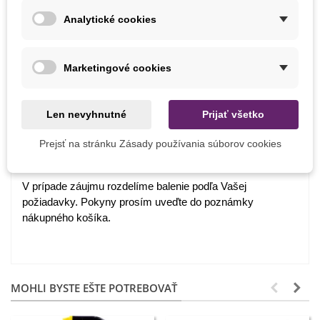
Ako balíme cibuľoviny?
Analytické cookies
Každý druh cibuliek je označený názvom, obrázkom a
postupom na pestovanie.
Marketingové cookies
Chceme byť šetrní k prírode, preto cibuľoviny balíme do
papierových recyklovateľných sáčkov a cibuľky toho istého
druhu nabalíme dohromady.
Len nevyhnutné
Prijať všetko
Cibuľky ručne balíme v deň odoslania. Bezprostredne po
ich obdržaní je nutné cibuľkám zabezpečiť ideálne
Prejsť na stránku Zásady používania súborov cookies
podmienky a prípadne ich hneď zasadiť.
V prípade záujmu rozdelíme balenie podľa Vašej
požiadavky. Pokyny prosím uveďte do poznámky
nákupného košíka.
MOHLI BYSTE EŠTE POTREBOVAŤ