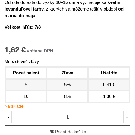
Odroda dorastá do výšky
10–15 cm
a vyznačuje sa
kvetmi
levanduľovej farby,
z ktorých sa môžeme tešiť v období
od
marca do mája.
Veľkosť hľúz:
7/8
1,62 €
Množstevné zľavy
Počet balení
Zľava
Ušetríte
5
5%
0,41 €
10
8%
1,30 €
Na sklade
-
+
Pridať do košíka