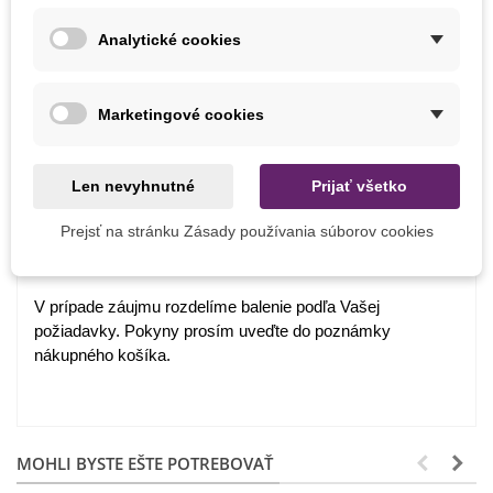
Ako balíme cibuľoviny?
Analytické cookies
Každý druh cibuliek je označený názvom, obrázkom a
postupom na pestovanie.
Marketingové cookies
Chceme byť šetrní k prírode, preto cibuľoviny balíme do
papierových recyklovateľných sáčkov a cibuľky toho istého
Len nevyhnutné
Prijať všetko
druhu nabalíme dohromady.
Cibuľky ručne balíme v deň odoslania. Bezprostredne po
Prejsť na stránku Zásady používania súborov cookies
ich obdržaní je nutné cibuľkám zabezpečiť ideálne
podmienky a prípadne ich hneď zasadiť.
V prípade záujmu rozdelíme balenie podľa Vašej
požiadavky. Pokyny prosím uveďte do poznámky
nákupného košíka.
MOHLI BYSTE EŠTE POTREBOVAŤ