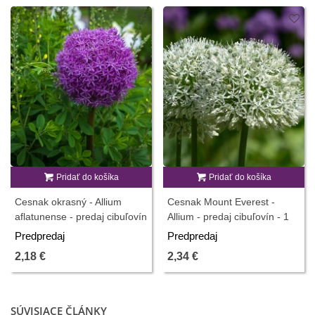
Pridať do košíka
Pridať do košíka
Cesnak okrasný - Allium
Cesnak Mount Everest -
aflatunense - predaj cibuľovín
Allium - predaj cibuľovín - 1
- 3 ks
ks
Predpredaj
Predpredaj
2,18 €
2,34 €
SÚVISIACE ČLÁNKY