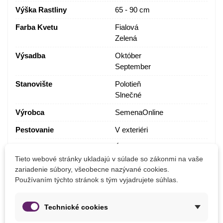
Výška Rastliny
65 - 90 cm
Farba Kvetu
Fialová
Zelená
Výsadba
Október
September
Stanovište
Polotieň
Slnečné
Výrobca
SemenaOnline
Pestovanie
V exteriéri
Mrazuvzdornosť
Áno
Tieto webové stránky ukladajú v súlade so zákonmi na vaše
Vegetačné Obdobie
Trvalky
zariadenie súbory, všeobecne nazývané cookies.
Používaním týchto stránok s tým vyjadrujete súhlas.
Obdobie Výsadby
Jeseň
Technické cookies
Balenie cibuľovín