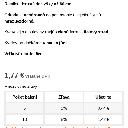
Rastlina dorastá do výšky
až 80 cm
.
Odroda je
nenáročná
na pestovanie a jej cibuľky sú
mrazuvzdorné
.
Kvety tejto cibuľoviny majú
zelenú
farbu a
fialový
stred
.
Kvetov sa dočkáme
v máji a júni
.
Veľkosť cibule: 5/+
1,77 €
Množstevné zľavy
Počet balení
Zľava
Ušetríte
5
5%
0,44 €
10
8%
1,42 €