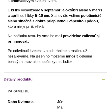
s
chumáčovým
kvetenstvom.
Cibuľky vysádzame
v
septembri a októbri
alebo v
marci
a apríli
do hĺbky
5–10 cm
. Stanovište volíme
polotienisté
alebo slnečné
s
dobre priepustnou vápenitou pôdou
,
ktorá nie je príliš vlhká.
Na začiatku rastu by sme ho mali
pravidelne zalievať aj
prihnojovať
.
Po odkvitnutí kvetenstvo odstránime a rastlinu už
nezalievame. Na jeseň ho môžeme
množiť
delením
bohatých trsov alebo dcérskych cibuliek.
Detaily produktu
PARAMETRE
Doba Kvitnutia
Jún
Máj