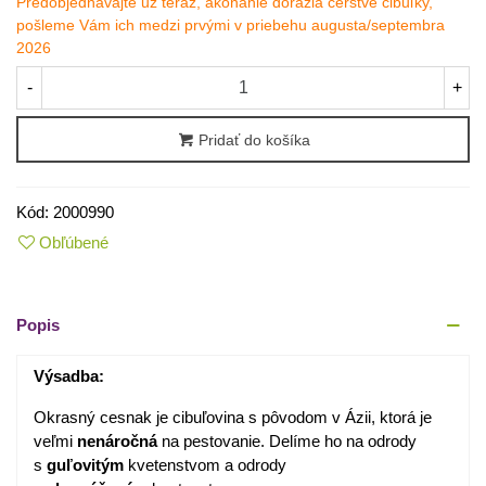
Predobjednávajte už teraz, akonáhle dorazia čerstvé cibuľky,
pošleme Vám ich medzi prvými v priebehu augusta/septembra
2026
-
+
Pridať do košíka
Kód:
2000990
Obľúbené
Popis
Výsadba:
Okrasný cesnak je cibuľovina s pôvodom v Ázii, ktorá je
veľmi
nenáročná
na pestovanie. Delíme ho na odrody
s
guľovitým
kvetenstvom a odrody