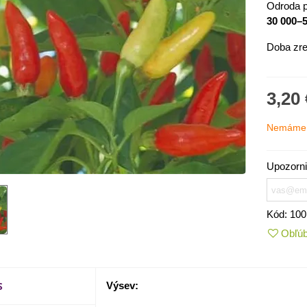
Odroda p
30 000–
Doba zre
3,20 
Nemáme 
Upozorni
Kód:
100
IO Kaleráb Dyna - Brassica
Obľú
leracea var....
,55 €
ornica plnokvetá Amarantia -
S
Výsev:
ippeastrum -...