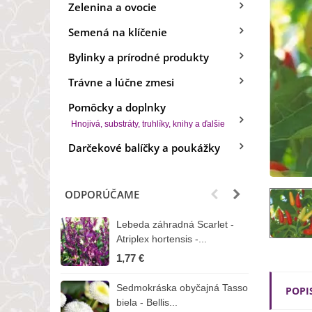
Zelenina a ovocie
Semená na klíčenie
Bylinky a prírodné produkty
Trávne a lúčne zmesi
Pomôcky a doplnky
Hnojivá, substráty, truhlíky, knihy a ďalšie
Darčekové balíčky a poukážky
ODPORÚČAME
Lebeda záhradná Scarlet -
B
Atriplex hortensis -...
o
1,77 €
3
Sedmokráska obyčajná Tasso
Z
POPI
biela - Bellis...
H