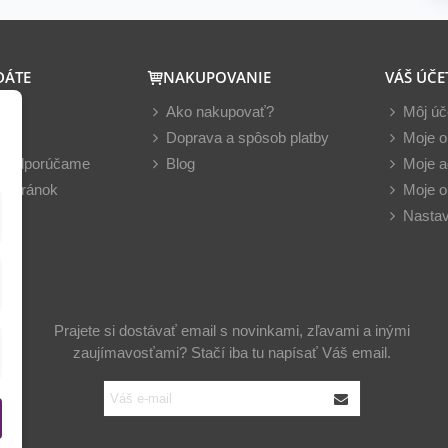
DÁTE
NAKUPOVANIE
VÁŠ ÚČE
y
Ako nakupovať?
Môj úč
nky
Doprava a spôsob platby
Moje o
z odporúčame
Blog
Moje a
 stránok
Moje o
Nastav
Prajete si dostávať email s novinkami, zľavami a inými
zaujímavosťami? Stačí iba tu napísať Váš email.