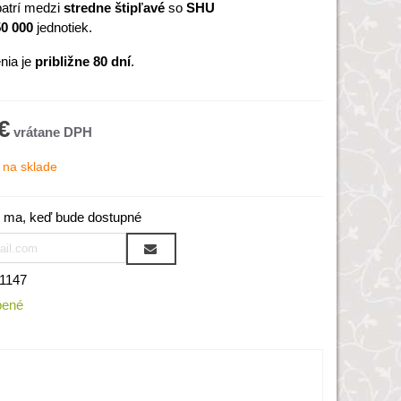
atrí medzi
stredne štipľavé
so
SHU
50 000
jednotiek.
nia je
približne 80 dní
.
€
na sklade
 ma, keď bude dostupné
1147
bené