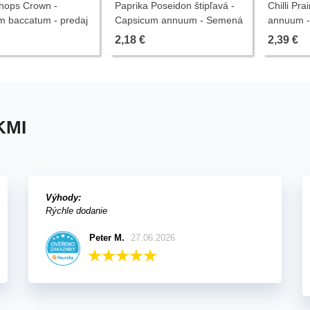
ishops Crown -
Paprika Poseidon štipľavá -
Chilli Pra
m baccatum - predaj
Capsicum annuum - Semená
annuum - 
illi - 6 ks
papriky - 15 ks
- 6 ks
2,18 €
2,39 €
KMI
Výhody:
Rýchle dodanie
Peter M.
27.06.2026