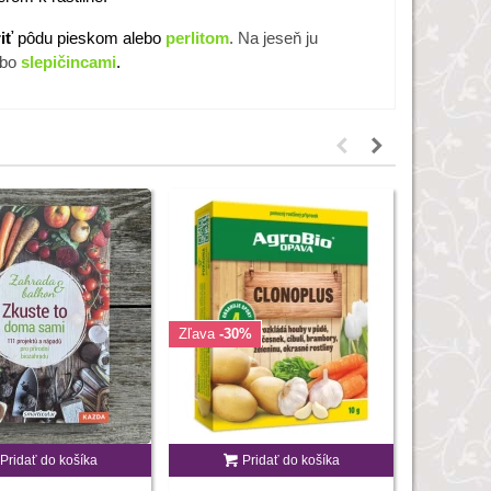
riť
pôdu pieskom alebo
perlitom
. Na jeseň ju
ebo
slepičincami
.
Zľava
-30%
Zľava
-30
Pridať do košíka
Pridať do košíka
P