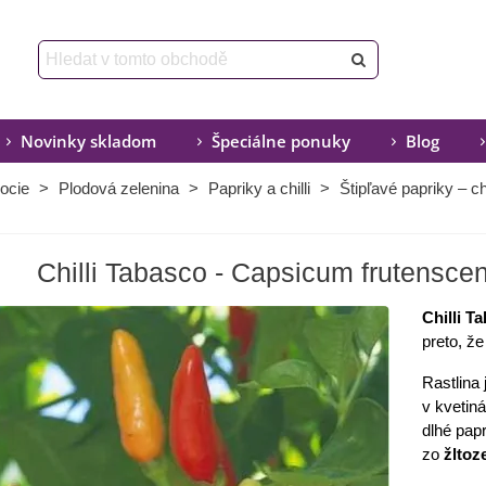
Novinky skladom
Špeciálne ponuky
Blog
ocie
>
Plodová zelenina
>
Papriky a chilli
>
Štipľavé papriky – chi
Chilli Tabasco - Capsicum frutenscen
Chilli T
preto, ž
Rastlina
v kvetiná
dlhé pap
zo
žltoz