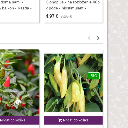
 doma sami -
Clonoplus - na rozloženie húb
Slimex - o
 balkón - Kazda -
v pôde - biostimulant -
slimákmi -
íh - 1 ks
AgroBio Opava - predaj
4,97 €
1,92 €
7,10 €
2,
stimulátorov - 10 ml
BIO
Pridať do košíka
Pridať do košíka
Chilli Tep
annuum - 