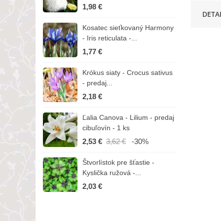
1,98 €
7
DETA
Kosatec sieťkovaný Harmony
K
- Iris reticulata -...
-
1,77 €
1
Krókus siaty - Crocus sativus
Č
- predaj...
C
2,18 €
3
Ľalia Canova - Lilium - predaj
S
cibuľovín - 1 ks
r
2,53 €
3,62 €
-30%
1
Štvorlístok pre šťastie -
I
Kyslička ružová -...
R
2,03 €
1