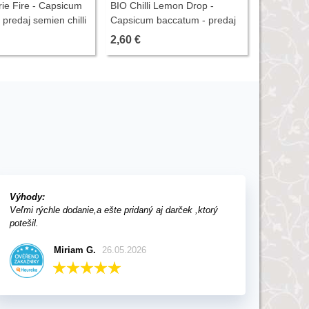
irie Fire - Capsicum
BIO Chilli Lemon Drop -
ks
4,98 €
predaj semien chilli
Capsicum baccatum - predaj
bio semien - 7 ks
2,60 €
Výhody:
Veľmi rýchle dodanie,a ešte pridaný aj darček ,ktorý
potešil.
Miriam G.
26.05.2026