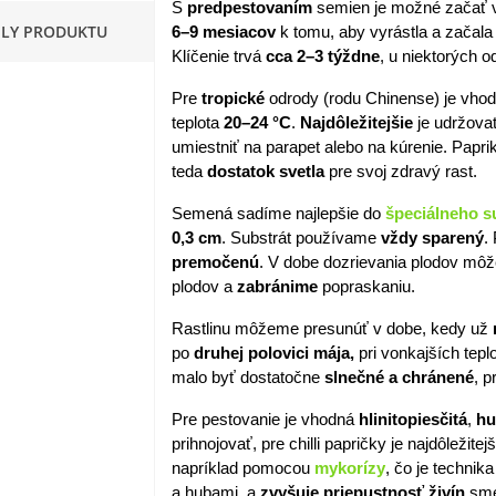
S
predpestovaním
semien je možné začať
,05 €
ILY PRODUKTU
6–9 mesiacov
k tomu, aby vyrástla a začal
Klíčenie trvá
cca 2–3 týždne
, u niektorých 
apucínka nízka - Alaska Mix
 Tropaeolum nanum...
Pre
tropické
odrody (rodu Chinense) je vhod
,98 €
teplota
20–24 °C
.
Najdôležitejšie
je udržova
umiestniť na parapet alebo na kúrenie. Papr
akanka Virtus F1 -
teda
dostatok
svetla
pre svoj zdravý rast.
ichorium intybus - predaj...
Semená sadíme najlepšie do
špeciálneho su
,20 €
0,3 cm
. Substrát používame
vždy sparený
.
premočenú
. V dobe dozrievania plodov mô
edmokráska obyčajná
plodov a
zabránime
popraskaniu.
užové odtiene - Bellis...
,57 €
Rastlinu môžeme presunúť v dobe, kedy už
po
druhej
polovici
mája,
pri vonkajších tep
skerník plnokvetý modrý -
malo byť dostatočne
slnečné a
chránené
, 
anunculus asiaticus...
,82 €
Pre pestovanie je vhodná
hlinitopiesčitá
,
h
prihnojovať, pre chilli papričky je najdôležitej
napríklad pomocou
mykorízy
, čo je technik
a hubami, a
zvyšuje
priepustnosť
živín
sme