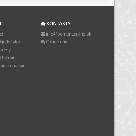
T
KONTAKTY
et
info@semenaonline.sk
bjednávky
Online chat
dresy
bľúbené
enie cookies