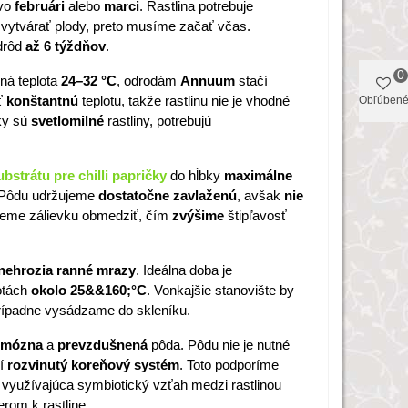
 vo
februári
alebo
marci
. Rastlina potrebuje
a vytvárať plody, preto musíme začať včas.
odrôd
až 6 týždňov
.
0
ná teplota
24–32 °C
, odrodám
Annuum
stačí
ť
konštantnú
teplotu, takže rastlinu nie je vhodné
Obľúben
iky sú
svetlomilné
rastliny, potrebujú
bstrátu pre chilli papričky
do hĺbky
maximálne
 Pôdu udržujeme
dostatočne zavlaženú
, avšak
nie
žeme zálievku obmedziť, čím
zvýšime
štipľavosť
nehrozia
ranné
mrazy
. Ideálna doba je
lotách
okolo 25&&160;°C
. Vonkajšie stanovište by
prípadne vysádzame do skleníku.
umózna
a
prevzdušnená
pôda. Pôdu nie je nutné
ší
rozvinutý
koreňový
systém
. Toto podporíme
a využívajúca symbiotický vzťah medzi rastlinou
rom k rastline.