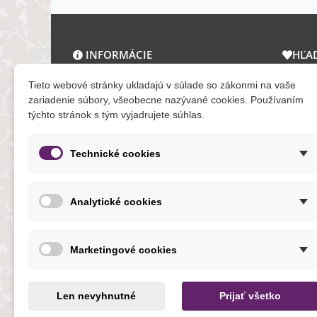
INFORMÁCIE
HĽA
O nás a kontakt
Zľav
Tieto webové stránky ukladajú v súlade so zákonmi na vaše
Obchodné podmienky
Novi
zariadenie súbory, všeobecne nazývané cookies. Používaním
týchto stránok s tým vyjadrujete súhlas.
Ochrana osobných údajov
Tera
Reklamačný poriadok
Mapa
Formuláre
Technické cookies
O cookies
Analytické cookies
NOVINKY
Marketingové cookies
Len nevyhnutné
Prijať všetko