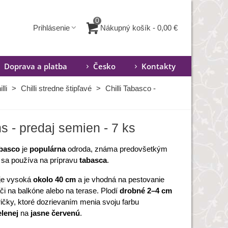
0
Nákupný košík
-
0,00 €
Prihlásenie
Doprava a platba
Česko
Kontakty
lli
>
Chilli stredne štipľavé
>
Chilli Tabasco -
s - predaj semien - 7 ks
abasco
je
populárna
odroda, známa predovšetkým
e sa používa na prípravu
tabasca
.
 je vysoká
okolo 40 cm
a je vhodná na pestovanie
či na balkóne alebo na terase. Plodí
drobné 2–4 cm
ričky, ktoré dozrievaním menia svoju farbu
elenej
na
jasne červenú
.