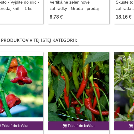
to - Vyjdite do ulíc -
Vertikálne zeleninové
Skúste to
predaj kníh - 1 ks
záhradky - Grada - predaj
záhrada a
kníh - 1 ks
predaj kn
8,78 €
18,16 €
 PRODUKTOV V TEJ ISTEJ KATEGÓRII:
Pridať do košíka
Pridať do košíka