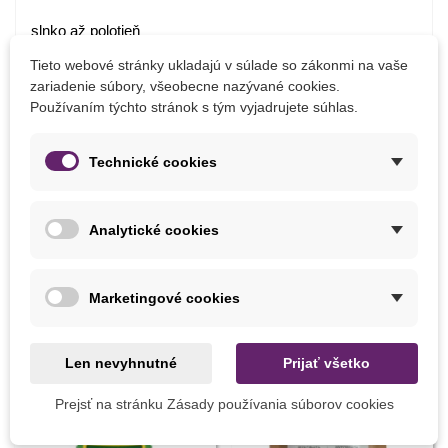
slnko až polotieň
vlhký substrát
Tieto webové stránky ukladajú v súlade so zákonmi na vaše
výsev skoro zjari alebo na jeseň
zariadenie súbory, všeobecne nazývané cookies.
Používaním týchto stránok s tým vyjadrujete súhlas.
Detaily produktu
Technické cookies
PARAMETRE
Analytické cookies
Pestovanie
V exteriéri
Marketingové cookies
MOHLI BYSTE EŠTE POTREBOVAŤ
Len nevyhnutné
Prijať všetko
Prejsť na stránku Zásady používania súborov cookies