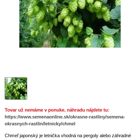
Tovar už nemáme v ponuke, náhradu nájdete tu:
https://www.semenaonline.sk/okrasne-rastliny/semena-
okrasnych-rastlin/letnicky/chmel
Chmeľ
japonský je letnička vhodná na pergoly alebo záhradné