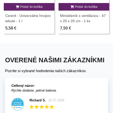
Pridať do košíka
Pridať do košíka
Cererit - Univerzálne hnojivo
Miniskleník s ventiláciou - 47
tekuté - 1 l
x 20 x 20 cm - 1 ks
5,58 €
7,50 €
OVERENÉ NAŠIMI ZÁKAZNÍKMI
Pozrite si vybrané hodnotenia našich zákazníkov.
Celkový názor:
Rýchle dodanie, pekné balenia.
Richard S.
15.07.2026