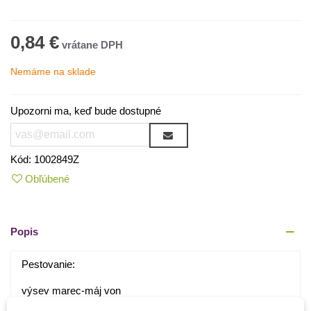
0,84 €
Nemáme na sklade
Upozorni ma, keď bude dostupné
Kód:
1002849Z
Obľúbené
Popis
Pestovanie:
výsev marec-máj von
hĺbka výsevu 1 cm