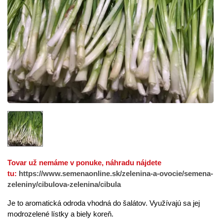
Tovar už nemáme v ponuke, náhradu nájdete
tu:
https://www.semenaonline.sk/zelenina-a-ovocie/semena-
zeleniny/cibulova-zelenina/cibula
Je to aromatická odroda vhodná do šalátov. Využívajú sa jej
modrozelené lístky a biely koreň.