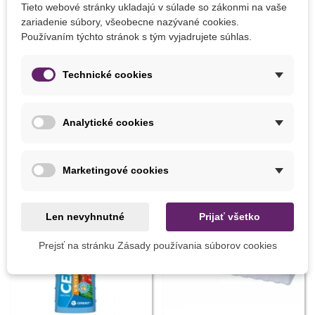
Tieto webové stránky ukladajú v súlade so zákonmi na vaše
vzdialenosť 30 cm
zariadenie súbory, všeobecne nazývané cookies.
slnečné stanovište
Používaním týchto stránok s tým vyjadrujete súhlas.
Technické cookies
Detaily produktu
Analytické cookies
MOHLI BYSTE EŠTE POTREBOVAŤ
Marketingové cookies
Len nevyhnutné
Prijať všetko
Prejsť na stránku Zásady používania súborov cookies