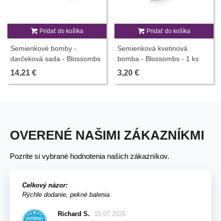
Pridať do košíka
Pridať do košíka
Semienkové bomby -
Semienková kvetinová
darčeková sada - Blossombs
bomba - Blossombs - 1 ks
- 9 guliek - 1 balenie
14,21 €
3,20 €
OVERENÉ NAŠIMI ZÁKAZNÍKMI
Pozrite si vybrané hodnotenia našich zákazníkov.
Celkový názor:
Rýchle dodanie, pekné balenia.
Richard S.
15.07.2026