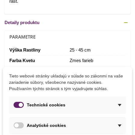
rast.
Detaily produktu
PARAMETRE
Výška Rastliny
25 - 45 cm
Farba Kvetu
Zmes farieb
Výsev
Apríl
Tieto webové stránky ukladajú v súlade so zákonmi na vaše
Júl
zariadenie súbory, všeobecne nazývané cookies.
Jún
Používaním týchto stránok s tým vyjadrujete súhlas.
Máj
Marec
Technické cookies
Stanovište
Polotieň
Slnečné
Trávna Zmes
Okrasná
Analytické cookies