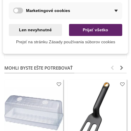
Výrobca
Blossombs
Marketingové cookies
Pestovanie
V exteriéri
V nádobe
Odroda
Nehybridné
Len nevyhnutné
Prijať všetko
Mrazuvzdornosť
Nie
Prejsť na stránku Zásady používania súborov cookies
Vegetačné Obdobie
Letničky
MOHLI BYSTE EŠTE POTREBOVAŤ