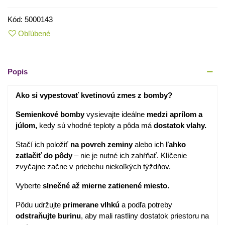
Kód:
5000143
Obľúbené
Popis
Ako si vypestovať kvetinovú zmes z bomby?
Semienkové bomby
vysievajte ideálne
medzi aprílom a
júlom,
kedy sú vhodné teploty a pôda má
dostatok vlahy.
Stačí ich položiť
na povrch zeminy
alebo ich
ľahko
zatlačiť do pôdy
– nie je nutné ich zahŕňať. Klíčenie
zvyčajne začne v priebehu niekoľkých týždňov.
Vyberte
slnečné až mierne zatienené miesto.
Pôdu udržujte
primerane vlhkú
a podľa potreby
odstraňujte burinu
, aby mali rastliny dostatok priestoru na