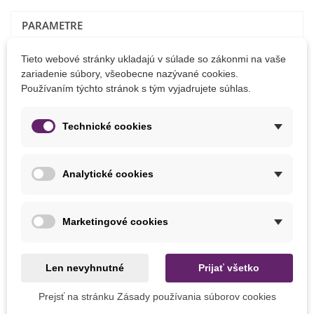
PARAMETRE
Výsev
Marec
Tieto webové stránky ukladajú v súlade so zákonmi na vaše
zariadenie súbory, všeobecne nazývané cookies.
Stanovište
Slnečné
Používaním týchto stránok s tým vyjadrujete súhlas.
Výrobca
SemenaOnline
Technické cookies
Farba Plodu
Oranžová
Odroda
Nehybridné
Analytické cookies
Zber
August
September
Marketingové cookies
MOHLI BYSTE EŠTE POTREBOVAŤ
Len nevyhnutné
Prijať všetko
Prejsť na stránku Zásady používania súborov cookies