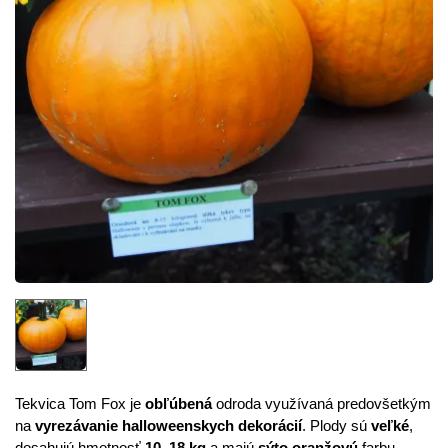
Tekvica Tom Fox je
obľúbená
odroda využívaná predovšetkým
na
vyrezávanie halloweenskych dekorácií
. Plody sú
veľké
,
dosahujú hmotnosť
10–18 kg
a majú
sýto oranžovú
farbu.