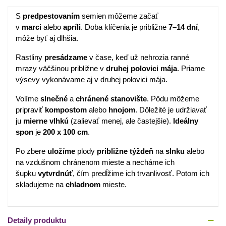
S
predpestovaním
semien môžeme začať
v
marci
alebo
apríli
. Doba klíčenia je približne
7–14 dní
,
môže byť aj dlhšia.
Rastliny
presádzame
v čase, keď už nehrozia ranné
mrazy väčšinou približne v
druhej polovici mája
. Priame
výsevy vykonávame aj v druhej polovici mája.
Volíme
slnečné
a
chránené stanovište
. Pôdu môžeme
pripraviť
kompostom
alebo
hnojom
. Dôležité je udržiavať
ju
mierne vlhkú
(zalievať menej, ale častejšie).
Ideálny
spon
je
200 x 100 cm
.
Po zbere
uložíme
plody
približne týždeň
na
slnku
alebo
na vzdušnom chránenom mieste a necháme ich
šupku
vytvrdnúť
, čím predĺžime ich trvanlivosť. Potom ich
skladujeme na
chladnom
mieste.
Detaily produktu