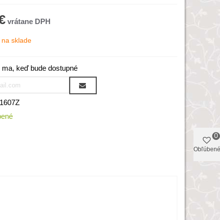
€
na sklade
 ma, keď bude dostupné
1607Z
bené
0
Obľúben