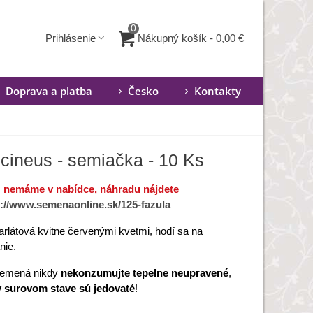
0
Nákupný košík
-
0,00 €
Prihlásenie
Doprava a platba
Česko
Kontakty
ccineus - semiačka - 10 Ks
ž nemáme v nabídce, náhradu nájdete
s://www.semenaonline.sk/125-fazula
arlátová kvitne červenými kvetmi, hodí sa na
nie.
semená nikdy
nekonzumujte tepelne neupravené
,
v surovom stave sú jedovaté
!