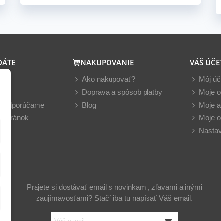
DÁTE
NAKUPOVANIE
VÁŠ ÚČE
y
Ako nakupovať?
Môj úč
nky
Doprava a spôsob platby
Moje o
z odporúčame
Blog
Moje a
 stránok
Moje o
Nastav
Prajete si dostávať email s novinkami, zľavami a inými
zaujímavosťami? Stačí iba tu napísať Váš email.