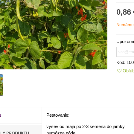
0,86 
Nemáme 
Upozorni
Kód:
100
Obľú
IO Kaleráb Dyna - Brassica
leracea var....
,55 €
S
Pestovanie:
ornica plnokvetá Amarantia -
ippeastrum -...
výsev od mája po 2-3 semená do jamky
,05 €
ILY PRODUKTU
humózna pôda