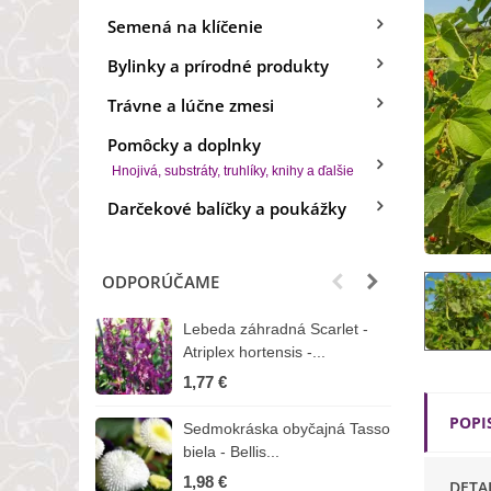
Semená na klíčenie
Bylinky a prírodné produkty
Trávne a lúčne zmesi
Pomôcky a doplnky
Hnojivá, substráty, truhlíky, knihy a ďalšie
Darčekové balíčky a poukážky
ODPORÚČAME
Lebeda záhradná Scarlet -
B
Atriplex hortensis -...
o
1,77 €
3
POPI
Sedmokráska obyčajná Tasso
Z
biela - Bellis...
H
1,98 €
7
DETA