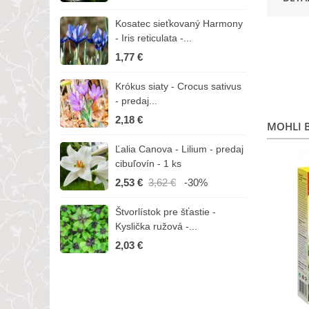
Kosatec sieťkovaný Harmony
K
- Iris reticulata -...
-
1,77 €
1
Krókus siaty - Crocus sativus
Č
- predaj...
C
2,18 €
3
MOHLI B
Ľalia Canova - Lilium - predaj
S
cibuľovín - 1 ks
r
2,53 €
3,62 €
-30%
1
Štvorlístok pre šťastie -
I
Kyslička ružová -...
R
2,03 €
1