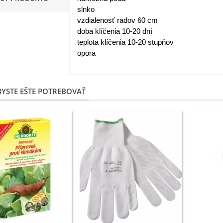
slnko
apucínka nízka - Alaska Mix
vzdialenosť radov 60 cm
 Tropaeolum nanum...
doba klíčenia 10-20 dní
,98 €
teplota klíčenia 10-20 stupňov
opora
akanka Virtus F1 -
ichorium intybus - predaj...
,20 €
YSTE EŠTE POTREBOVAŤ
edmokráska obyčajná
užové odtiene - Bellis...
,57 €
skerník plnokvetý modrý -
anunculus asiaticus...
,82 €