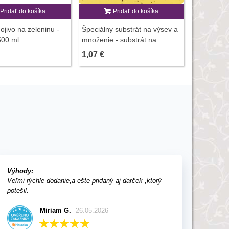
Pridať do košíka
Pridať do košíka
Letničky 
v červenom
ojivo na zeleninu -
Špeciálny substrát na výsev a
0,9 g - uk
1,32 €
500 ml
množenie - substrát na
pestovanie zo semien - 100 g
1,07 €
Výhody:
Veľmi rýchle dodanie,a ešte pridaný aj darček ,ktorý
potešil.
Miriam G.
26.05.2026