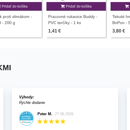
Pridať do košíka
Pridať do košíka
k proti slimákom -
Pracovné rukavice Buddy -
Tekuté hn
 - 200 g
PVC terčíky - 1 ks
BoPon - 
1,41 €
3,80 €
KMI
Výhody:
Rýchle dodanie
Peter M.
27.06.2026