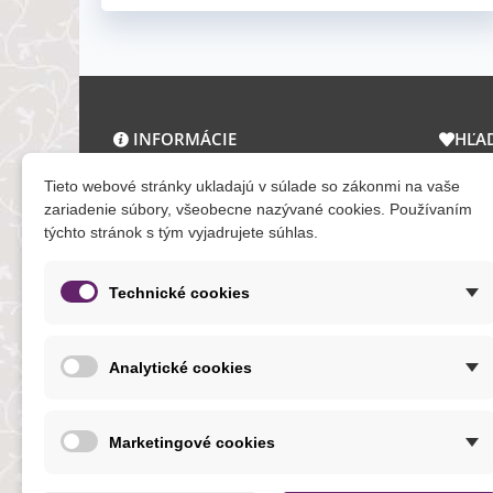
INFORMÁCIE
HĽA
O nás a kontakt
Zľav
Tieto webové stránky ukladajú v súlade so zákonmi na vaše
Obchodné podmienky
Novi
zariadenie súbory, všeobecne nazývané cookies. Používaním
týchto stránok s tým vyjadrujete súhlas.
Ochrana osobných údajov
Tera
Reklamačný poriadok
Mapa
Formuláre
Technické cookies
O cookies
Analytické cookies
NOVINKY
Marketingové cookies