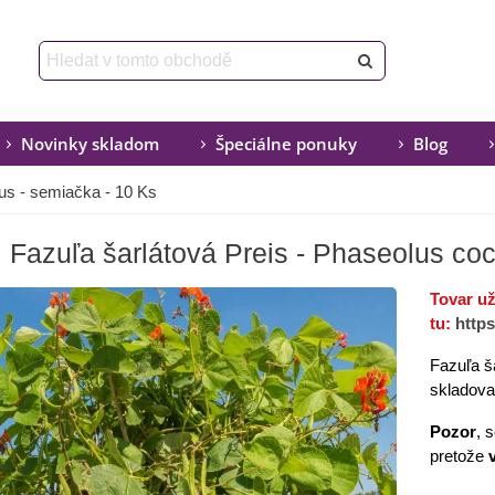
Novinky skladom
Špeciálne ponuky
Blog
us - semiačka - 10 Ks
Fazuľa šarlátová Preis - Phaseolus co
Tovar u
tu:
http
Fazuľa š
skladova
Pozor
, 
pretože