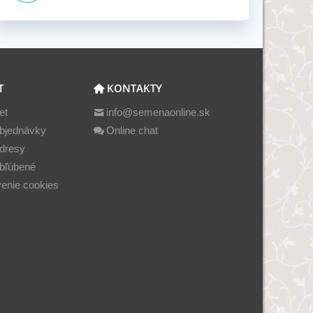
T
KONTAKTY
et
info@semenaonline.sk
bjednávky
Online chat
dresy
bľúbené
enie cookies