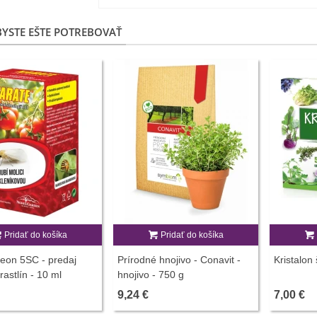
YSTE EŠTE POTREBOVAŤ
Pridať do košíka
Pridať do košíka
eon 5SC - predaj
Prírodné hnojivo - Conavit -
Kristalon 
rastlín - 10 ml
hnojivo - 750 g
9,24 €
7,00 €