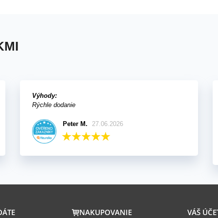
KMI
Výhody:
Rýchle dodanie
Peter M.
27.06.2026
DÁTE
NAKUPOVANIE
VÁŠ ÚČE