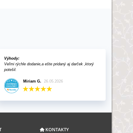
Výhody:
Veľmi rýchle dodanie,a ešte pridaný aj darček ,ktorý
potešil.
Miriam G.
26.05.2026
T
KONTAKTY