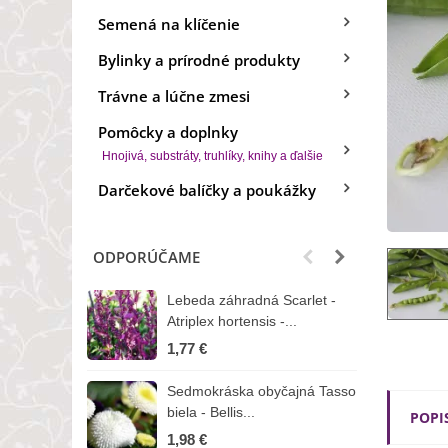
Semená na klíčenie
Bylinky a prírodné produkty
Trávne a lúčne zmesi
Pomôcky a doplnky
Hnojivá, substráty, truhlíky, knihy a ďalšie
Darčekové balíčky a poukážky
ODPORÚČAME
Lebeda záhradná Scarlet -
B
Atriplex hortensis -...
o
1,77 €
3
Sedmokráska obyčajná Tasso
Z
biela - Bellis...
H
POPI
1,98 €
7