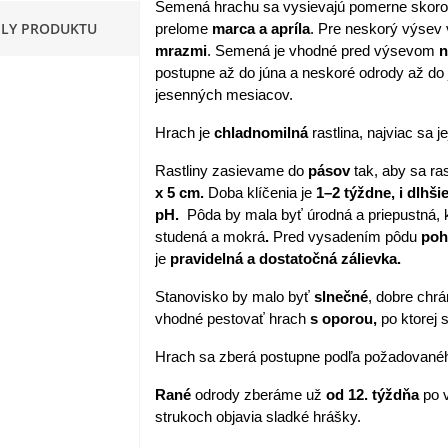
Semená hrachu sa vysievajú pomerne skor
ILY PRODUKTU
prelome
marca a apríla
. Pre neskorý výse
apucínka nízka - Alaska Mix
mrazmi
. Semená je vhodné pred výsevom
n
 Tropaeolum nanum...
postupne až do júna a neskoré odrody až do 
,98 €
jesenných mesiacov.
akanka Virtus F1 -
Hrach je
chladnomilná
rastlina, najviac sa je
ichorium intybus - predaj...
Rastliny zasievame do
pásov
tak, aby sa ras
,20 €
x 5 cm.
Doba klíčenia je
1–2 týždne, i dlhši
pH.
Pôda by mala byť úrodná a priepustná, 
edmokráska obyčajná
studená a mokrá
.
Pred vysadením pôdu
poh
užové odtiene - Bellis...
je
pravidelná a dostatočná zálievka.
,57 €
Stanovisko by malo byť
slnečné
, dobre chr
skerník plnokvetý modrý -
vhodné pestovať hrach
s oporou,
po ktorej 
anunculus asiaticus...
,82 €
Hrach sa zberá postupne podľa požadovaného
Rané
odrody zberáme už
od 12. týždňa
po v
strukoch objavia sladké hrášky.