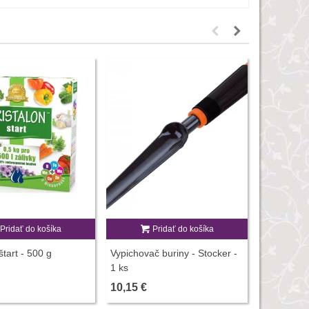
Pridať do košíka
Pridať do košíka
P
štart - 500 g
Vypichovač buriny - Stocker -
Gliorex - 
1 ks
hnojivo - 
10,15 €
4,01 €