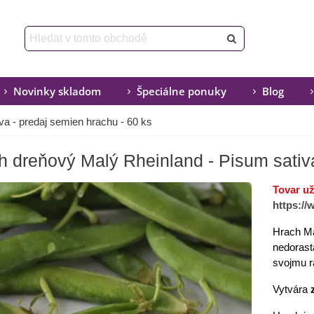
Novinky skladom
Špeciálne ponuky
Blog
a - predaj semien hrachu - 60 ks
h dreňový Malý Rheinland - Pisum sativa
Tovar u
https:/
Hrach Ma
nedorast
svojmu 
Vytvára