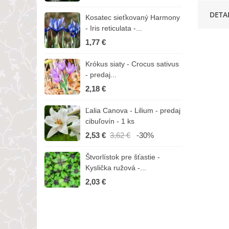
DETA
Kosatec sieťkovaný Harmony
K
- Iris reticulata -...
-
1,77 €
1
Krókus siaty - Crocus sativus
Č
- predaj...
C
2,18 €
3
Ľalia Canova - Lilium - predaj
S
cibuľovín - 1 ks
r
2,53 €
3,62 €
-30%
1
Štvorlístok pre šťastie -
I
Kyslička ružová -...
R
2,03 €
1