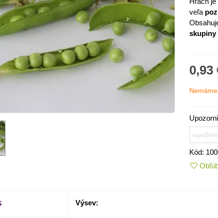
Hrach je
veľa
poz
Obsahuj
skupiny
0,93 
Nemáme 
Upozorni
IO Kaleráb Dyna - Brassica
Kód:
100
leracea var....
Obľú
,55 €
ornica plnokvetá Amarantia -
ippeastrum -...
S
Výsev:
,05 €