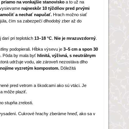
o
priamo na vonkajšie stanovisko
a to už na
v vysievame
najneskôr 10 týždňov pred prvými
amočiť a nechať napučať.
Hrach možno siať
júla, čím sa zabezpečí dlhodobý zber až do
j darí pri teplotách
13–18 °C
.
Nie je mrazuvzdorný
.
tliny podopierali. Hĺbka výsevu je
3–5 cm a spon 30
e
. Pôda by mala byť
hlinitá, výživná, s neutrálnym
ktorá udržuje vodu, ale zároveň nezostáva dlho
nojíme
vyzretým kompostom.
Dôležitá
ánené pred vetrom a škodcami ako sú vtáci. Je
sa môže plaziť.
 stupňa zrelosti.
ysadení. Cukrové hrachy zberáme hneď, ako sa v