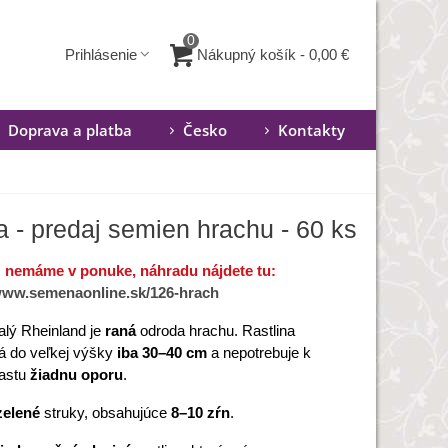
0
Nákupný košík
-
0,00 €
Prihlásenie
Doprava a platba
Česko
Kontakty
 - predaj semien hrachu - 60 ks
ž nemáme v ponuke, náhradu nájdete tu:
/www.semenaonline.sk/126-hrach
lý Rheinland je
raná
odroda hrachu. Rastlina
á do veľkej výšky
iba 30–40 cm
a nepotrebuje k
rastu
žiadnu
oporu
.
zelené
struky, obsahujúce
8–10 zŕn
.