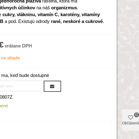
jednoročná
plazivá
rastlina, ktorá má
itívnych
účinkov
na náš
organizmus
.
e
cukry, vlákninu, vitamín C, karotény, vitamíny
 B
a pod. Existujú odrody
rané, neskoré a cukrové
.
€
na sklade
 ma, keď bude dostupné
0807Z
bené
0
Obľúben