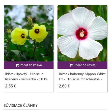
Pridať do košíka
Pridať do košíka
Ibištek lipovitý - Hibiscus
Ibištek bahenný Nippon White
tiliaceus - semiačka - 10 ks
F1 - Hibiscus moscheutos -
predaj semien - 5 ks
2,55 €
2,60 €
SÚVISIACE ČLÁNKY