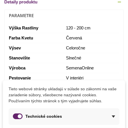
Detaily produktu
PARAMETRE
Výška Rastliny
120 - 200 cm
Farba Kvetu
Červená
Výsev
Celoročne
Stanovište
Slnečné
Výrobca
SemenaOnline
Pestovanie
V interiéri
V nádobe
Tieto webové stránky ukladajú v súlade so zákonmi na vaše
Odroda
Nehybridné
zariadenie súbory, všeobecne nazývané cookies.
Používaním týchto stránok s tým vyjadrujete súhlas.
Mrazuvzdornosť
Nie
Technické cookies
MOHLI BYSTE EŠTE POTREBOVAŤ