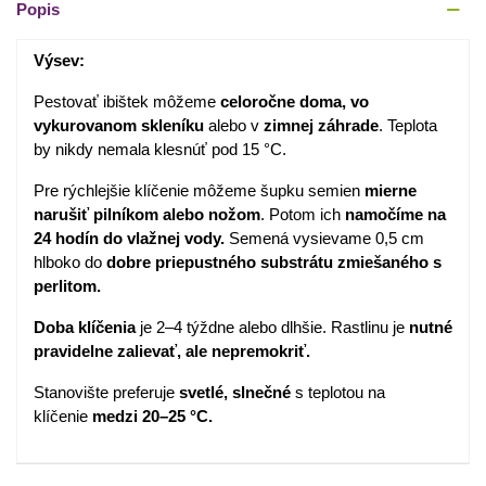
Popis
Výsev:
Pestovať ibištek môžeme
celoročne doma, vo
vykurovanom skleníku
alebo v
zimnej záhrade
. Teplota
by nikdy nemala klesnúť pod 15 °C.
Pre rýchlejšie klíčenie môžeme šupku semien
mierne
narušiť pilníkom alebo nožom
. Potom ich
namočíme na
24 hodín do vlažnej vody.
Semená vysievame 0,5 cm
hlboko do
dobre priepustného substrátu zmiešaného s
perlitom.
Doba klíčenia
je 2–4 týždne alebo dlhšie. Rastlinu je
nutné
pravidelne zalievať, ale nepremokriť.
Stanovište preferuje
svetlé, slnečné
s teplotou na
klíčenie
medzi 20–25 °C.