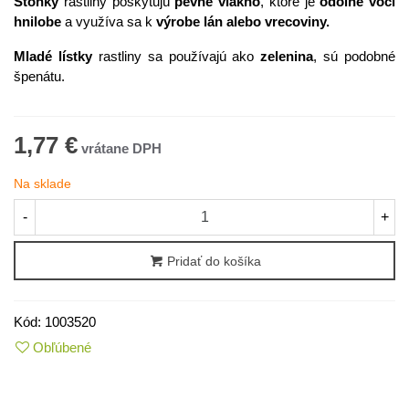
Stonky
rastliny poskytujú
pevné
vlákno
, ktoré je
odolné voči
hnilobe
a využíva sa k
výrobe lán alebo vrecoviny.
Mladé lístky
rastliny sa používajú ako
zelenina
, sú podobné
špenátu.
1,77 €
Na sklade
-
+
Pridať do košíka
Kód:
1003520
Obľúbené