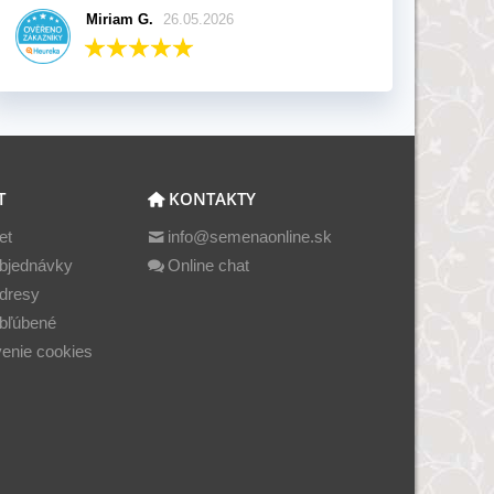
Miriam G.
26.05.2026
T
KONTAKTY
et
info@semenaonline.sk
bjednávky
Online chat
dresy
bľúbené
enie cookies