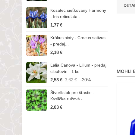
DETA
Kosatec sieťkovaný Harmony
K
- Iris reticulata -...
-
1,77 €
1
Krókus siaty - Crocus sativus
Č
- predaj...
C
2,18 €
3
Ľalia Canova - Lilium - predaj
S
MOHLI B
cibuľovín - 1 ks
r
2,53 €
3,62 €
-30%
1
Štvorlístok pre šťastie -
I
Kyslička ružová -...
R
2,03 €
1