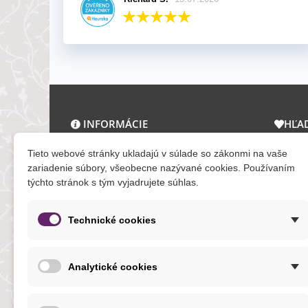
INFORMÁCIE
HĽA
O nás a kontakt
Zľav
Tieto webové stránky ukladajú v súlade so zákonmi na vaše
Obchodné podmienky
Novi
zariadenie súbory, všeobecne nazývané cookies. Používaním
týchto stránok s tým vyjadrujete súhlas.
Ochrana osobných údajov
Tera
Reklamačný poriadok
Mapa
Formuláre
Technické cookies
O cookies
Analytické cookies
NOVINKY