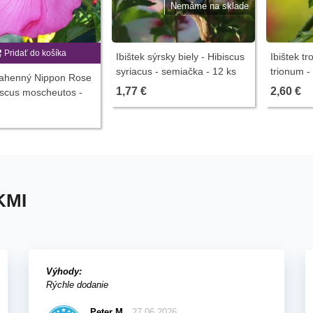
Nemáme na sklade
Pridať do košíka
Ibištek sýrsky biely - Hibiscus
Ibištek tr
syriacus - semiačka - 12 ks
trionum -
 bahenný Nippon Rose
ibišteka -
1,77 €
2,60 €
iscus moscheutos -
emien - 5 ks
KMI
Výhody:
Rýchle dodanie
Peter M.
27.06.2026