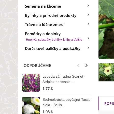
Semená na klíčenie
Bylinky a prírodné produkty
Trávne a lúčne zmesi
Pomôcky a doplnky
Hnojivá, substráty, truhlíky, knihy a ďalšie
Darčekové balíčky a poukážky
ODPORÚČAME
Lebeda záhradná Scarlet -
B
Atriplex hortensis -...
o
1,77 €
3
Sedmokráska obyčajná Tasso
Z
POPI
biela - Bellis...
H
1,98 €
7