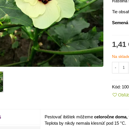
Rastlina 
Tie obsa
Semená 
1,41 
Na sklad
-
IO Kaleráb Dyna - Brassica
Kód:
100
leracea var....
Obľú
,55 €
ornica plnokvetá Amarantia -
S
Pestovať ibištek môžeme
celoročne doma,
ippeastrum -...
Teplota by nikdy nemala klesnúť pod 15 °C.
,05 €