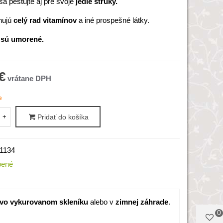
sa pestujte aj pre svoje
jedlé struky.
hujú
celý rad vitamínov
a iné prospešné látky.
sú umorené.
€
e
+
Pridať do košíka
1134
bené
 vo vykurovanom skleníku
alebo v
zimnej záhrade
.
0