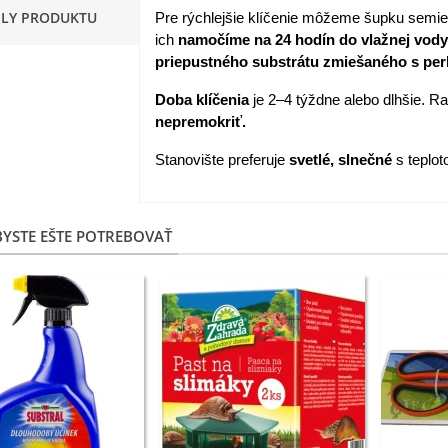
ILY PRODUKTU
Pre rýchlejšie klíčenie môžeme šupku semi
apucínka nízka - Alaska Mix
ich
namočíme na 24 hodín do vlažnej vody
 Tropaeolum nanum...
priepustného substrátu zmiešaného s per
,98 €
Doba klíčenia
je 2–4 týždne alebo dlhšie. Ra
nepremokriť.
akanka Virtus F1 -
ichorium intybus - predaj...
Stanovište preferuje
svetlé, slnečné
s teplot
,20 €
edmokráska obyčajná
YSTE EŠTE POTREBOVAŤ
užové odtiene - Bellis...
,57 €
skerník plnokvetý modrý -
anunculus asiaticus...
,82 €