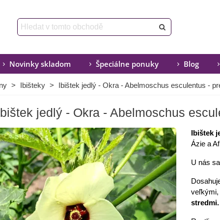
Novinky skladom
Špeciálne ponuky
Blog
iny
>
Ibišteky
>
Ibištek jedlý - Okra - Abelmoschus esculentus - pr
Ibištek jedlý - Okra - Abelmoschus escul
Ibištek j
Ázie a Af
U nás sa 
Dosahuj
veľkými,
stredmi.