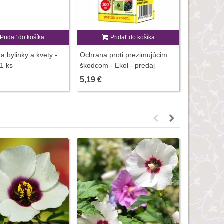
Pridať do košíka
Pridať do košíka
P
a bylinky a kvety -
Ochrana proti prezimujúcim
Vermikomp
 1 ks
škodcom - Ekol - predaj
rastliny -
ochrany rastlín - 100 ml
hnojív - 5
5,19 €
3,00 €