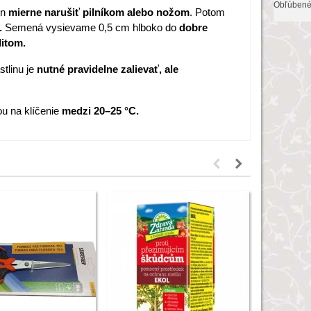
Obľúben
en
mierne narušiť pilníkom alebo nožom
. Potom
.
Semená vysievame 0,5 cm hlboko do
dobre
litom.
stlinu je
nutné pravidelne zalievať, ale
ou na klíčenie
medzi 20–25 °C.