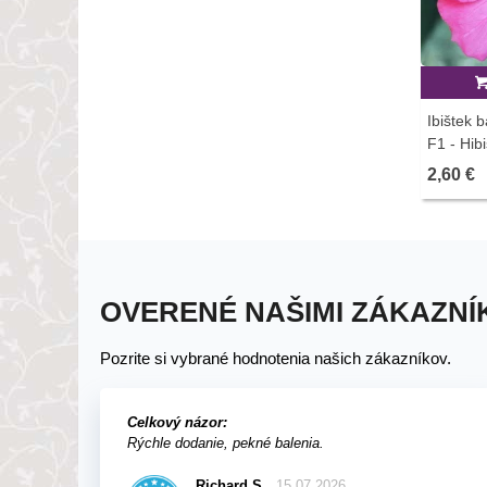
Ibištek
F1 - Hib
predaj s
2,60 €
OVERENÉ NAŠIMI ZÁKAZNÍ
Pozrite si vybrané hodnotenia našich zákazníkov.
Celkový názor:
Rýchle dodanie, pekné balenia.
Richard S.
15.07.2026