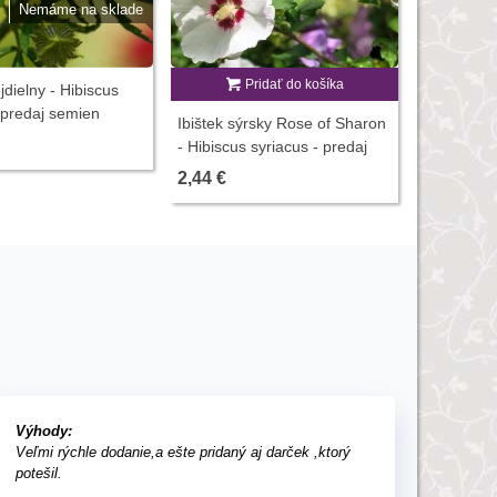
Nemáme na sklade
Pridať do košíka
P
ojdielny - Hibiscus
 predaj semien
Ibištek sýrsky Rose of Sharon
Ibištek su
 5 ks
- Hibiscus syriacus - predaj
sabdariffa
semien - 12 ks
ibišteka - 
2,44 €
2,85 €
Výhody:
Veľmi rýchle dodanie,a ešte pridaný aj darček ,ktorý
potešil.