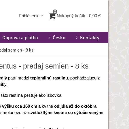
0
Nákupný košík
-
0,00 €
Prihlásenie
Doprava a platba
Česko
Kontakty
edaj semien - 8 ks
entus - predaj semien - 8 ks
edlý
patrí medzi
teplomilnú rastlinu
, pochádzajúcu z
riky.
táto rastlina pestuje ako izbovka.
e
výšku cca 160 cm
a kvitne
od júla až do októbra
 smotanovo až
svetložltými kvetmi so sýtočervenými