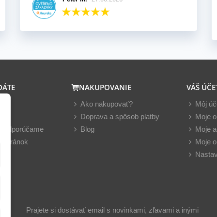
DÁTE
NAKUPOVANIE
VÁŠ ÚČE
y
Ako nakupovať?
Môj úč
nky
Doprava a spôsob platby
Moje o
z odporúčame
Blog
Moje a
 stránok
Moje o
Nastav
Prajete si dostávať email s novinkami, zľavami a inými