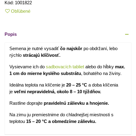
Kód:
1001822
Obľúbené
Popis
Semena je nutné vysadiť
čo najskôr
po obdržaní, lebo
rýchlo
strácajú klíčivosť.
Vysievame ich do
sadbovacích tabliet
alebo do hĺbky
max.
1 cm
do mierne kyslého substrátu
, bohatého na živiny.
Ideálna teplota na klíčenie je
20 – 25 °C
a doba klíčenia
je
veľmi nepravidelná, okolo 8 – 10 týždňov.
Rastline doprajte
pravidelnú zálievku a hnojenie.
Na zimu ju premiestnime do chladnejšej miestnosti s
teplotou
15 – 20 °C a obmedzíme zálievku.