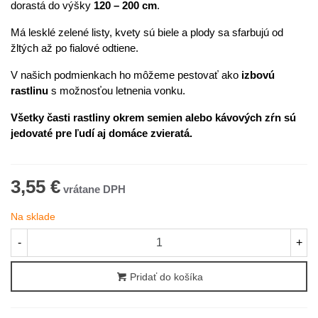
dorastá do výšky
120 – 200 cm
.
Má lesklé zelené listy, kvety sú biele a plody sa sfarbujú od
žltých až po fialové odtiene.
V našich podmienkach ho môžeme pestovať ako
izbovú
rastlinu
s možnosťou letnenia vonku.
Všetky časti rastliny okrem semien alebo kávových zŕn sú
jedovaté pre ľudí aj domáce zvieratá.
3,55 €
Na sklade
-
+
Pridať do košíka