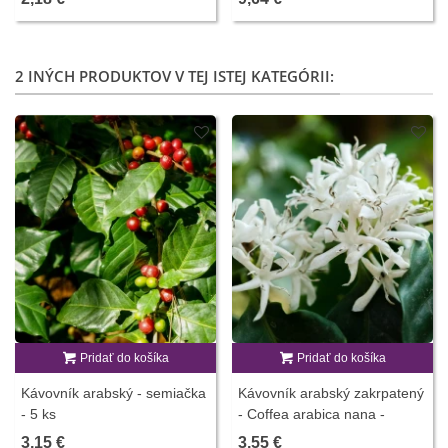
2 INÝCH PRODUKTOV V TEJ ISTEJ KATEGÓRII:
Pridať do košíka
Pridať do košíka
Kávovník arabský - semiačka
Kávovník arabský zakrpatený
- 5 ks
- Coffea arabica nana -
semiačka - 5 ks
3,15 €
3,55 €