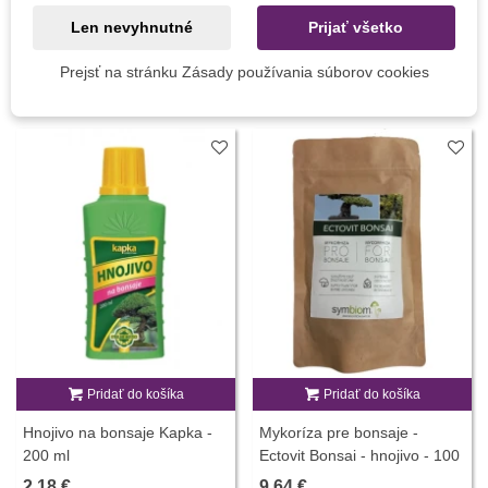
Vegetačné Obdobie
Trvalky
Len nevyhnutné
Prijať všetko
Prejsť na stránku Zásady používania súborov cookies
MOHLI BYSTE EŠTE POTREBOVAŤ
Pridať do košíka
Pridať do košíka
Hnojivo na bonsaje Kapka -
Mykoríza pre bonsaje -
200 ml
Ectovit Bonsai - hnojivo - 100
g
2,18 €
9,64 €