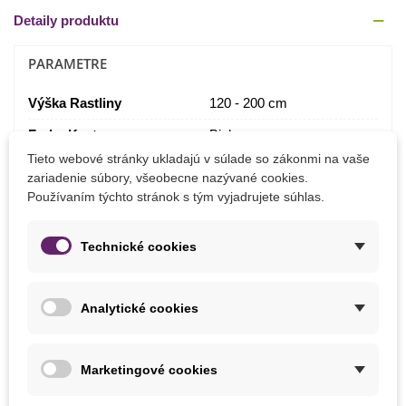
Detaily produktu
PARAMETRE
Výška Rastliny
120 - 200 cm
Farba Kvetu
Biela
Tieto webové stránky ukladajú v súlade so zákonmi na vaše
Stanovište
Polotieň
zariadenie súbory, všeobecne nazývané cookies.
Slnečné
Používaním týchto stránok s tým vyjadrujete súhlas.
Výrobca
SemenaOnline
Technické cookies
Farba Plodu
Červená
Fialová
Žltá
Analytické cookies
Pestovanie
V interiéri
Odroda
Nehybridné
Marketingové cookies
Mrazuvzdornosť
Nie