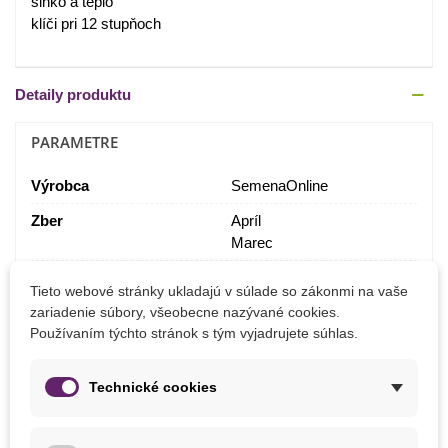
slnko a teplo
klíči pri 12 stupňoch
Detaily produktu
PARAMETRE
Výrobca
SemenaOnline
Zber
Apríl
Marec
Tieto webové stránky ukladajú v súlade so zákonmi na vaše
MOHLI BYSTE EŠTE POTREBOVAŤ
zariadenie súbory, všeobecne nazývané cookies.
Používaním týchto stránok s tým vyjadrujete súhlas.
Technické cookies