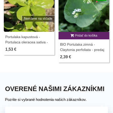
Nemáme na sklade
Pridať do košíka
Portulaka kapustová -
Portulaca oleracea sativa -
BIO Portulaka zimná -
predaj semien - 200 ks
1,53 €
Claytonia perfoliata - predaj
bio semien - 100 ks
2,39 €
OVERENÉ NAŠIMI ZÁKAZNÍKMI
Pozrite si vybrané hodnotenia našich zákazníkov.