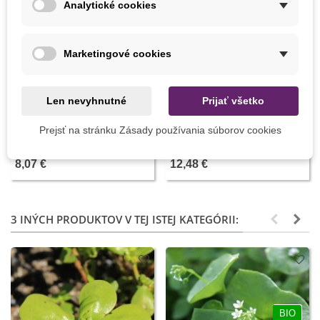
Analytické cookies
Marketingové cookies
Len nevyhnutné
Prijať všetko
Pridať do košíka
Pridať do košíka
Prípravok proti slimákom -
Sadiaci kolík - celokovový - 1
Prejsť na stránku Zásady používania súborov cookies
Ferramol - 200 g
ks
8,07 €
12,48 €
3 INÝCH PRODUKTOV V TEJ ISTEJ KATEGÓRII:
BIO