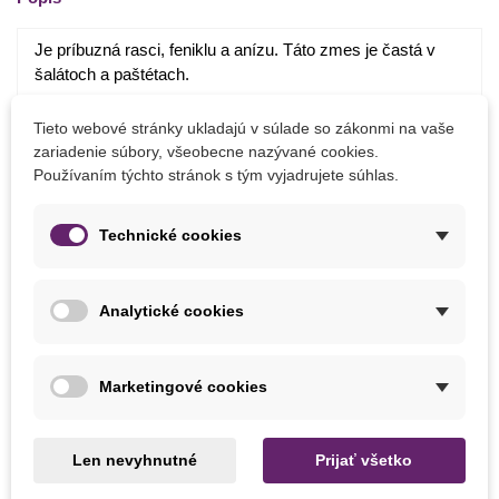
Je príbuzná rasci, feniklu a anízu. Táto zmes je častá v
šalátoch a paštétach.
Tieto webové stránky ukladajú v súlade so zákonmi na vaše
zariadenie súbory, všeobecne nazývané cookies.
Pestovanie:
Používaním týchto stránok s tým vyjadrujete súhlas.
výsev na jar do polotieňa
výsev až do septembra
Technické cookies
nie príliš ťažká pôda zásobená vápnikom
pestovanie i v kvetináči
Analytické cookies
Detaily produktu
Marketingové cookies
MOHLI BYSTE EŠTE POTREBOVAŤ
Len nevyhnutné
Prijať všetko