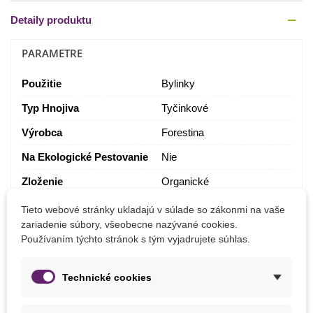
Detaily produktu
PARAMETRE
Použitie
Bylinky
Typ Hnojiva
Tyčinkové
Výrobca
Forestina
Na Ekologické Pestovanie
Nie
Zloženie
Organické
KONKRÉTNE ODKAZY
Tieto webové stránky ukladajú v súlade so zákonmi na vaše
zariadenie súbory, všeobecne nazývané cookies.
8595618401254
ean13
Používaním týchto stránok s tým vyjadrujete súhlas.
Technické cookies
MOHLI BYSTE EŠTE POTREBOVAŤ