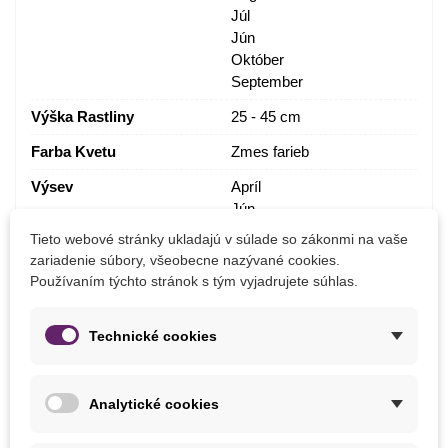
Júl
Jún
Október
September
Výška Rastliny
25 - 45 cm
Farba Kvetu
Zmes farieb
Výsev
Apríl
Jún
Máj
Tieto webové stránky ukladajú v súlade so zákonmi na vaše
zariadenie súbory, všeobecne nazývané cookies.
Stanovište
Slnečné
Používaním týchto stránok s tým vyjadrujete súhlas.
Veľkosť Balenia
0–9 g
Trávna Zmes
Okrasná
Technické cookies
Výrobca
Kiepenkerl
Analytické cookies
Pestovanie
V exteriéri
BIO Kvalita
Nie