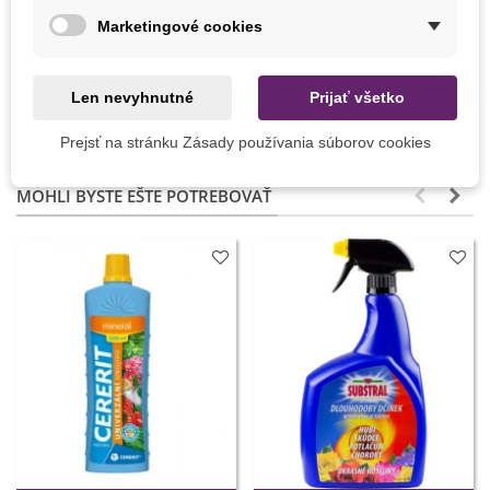
Marketingové cookies
Vegetačné Obdobie
Letničky
KONKRÉTNE ODKAZY
Len nevyhnutné
Prijať všetko
4099682188003
ean13
Prejsť na stránku Zásady používania súborov cookies
MOHLI BYSTE EŠTE POTREBOVAŤ