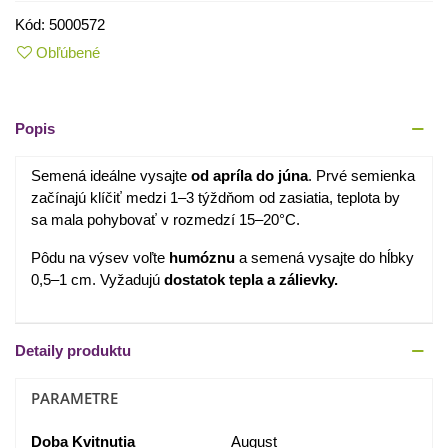
Kód:
5000572
Obľúbené
Popis
Semená ideálne vysajte
od apríla do júna
. Prvé semienka
začínajú klíčiť medzi 1–3 týždňom od zasiatia, teplota by
sa mala pohybovať v rozmedzí 15–20°C.
Pôdu na výsev voľte
humóznu
a semená vysajte do hĺbky
0,5–1 cm. Vyžadujú
dostatok tepla a zálievky.
Detaily produktu
PARAMETRE
Doba Kvitnutia
August