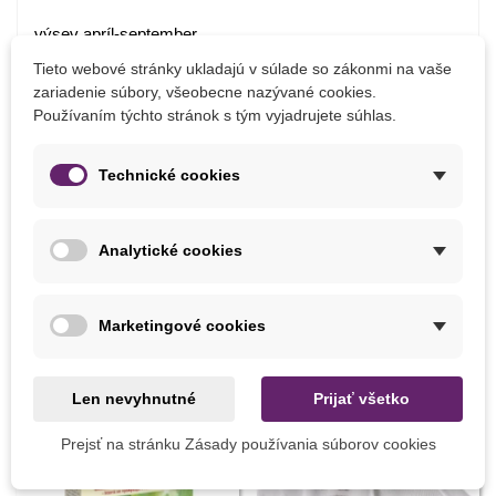
výsev apríl-september
výsev október-december do skleníka
Tieto webové stránky ukladajú v súlade so zákonmi na vaše
teplota klíčenia 21 stupňov
zariadenie súbory, všeobecne nazývané cookies.
slnko alebo polotieň
Používaním týchto stránok s tým vyjadrujete súhlas.
hĺbka výsevu 12 mm
vzdialenosť 8 cm
Technické cookies
Detaily produktu
Analytické cookies
Marketingové cookies
MOHLI BYSTE EŠTE POTREBOVAŤ
Len nevyhnutné
Prijať všetko
Prejsť na stránku Zásady používania súborov cookies