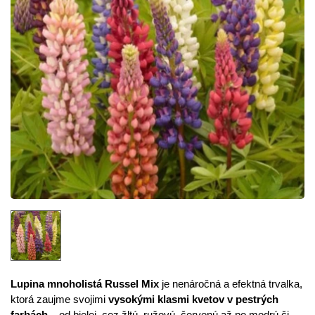
Lupina mnoholistá Russel Mix
je nenáročná a efektná trvalka,
ktorá zaujme svojimi
vysokými klasmi kvetov v pestrých
farbách
– od bielej, cez žltú, ružovú, červenú až po modrú či