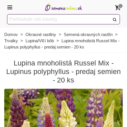
0
Domov
>
Okrasné rastliny
>
Semená okrasných rastlín
>
Trvalky
>
Lupina/Vlčí bôb
>
Lupina mnoholistá Russel Mix -
Lupinus polyphyllus - predaj semien - 20 ks
Lupina mnoholistá Russel Mix -
Lupinus polyphyllus - predaj semien
- 20 ks