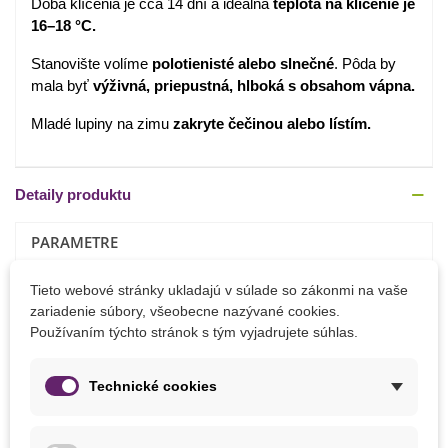
Doba klíčenia je cca 14 dní a ideálna
teplota na klíčenie je
16–18 °C.
Stanovište volíme
polotienisté alebo slnečné
. Pôda by
mala byť
výživná, priepustná, hlboká s obsahom vápna.
Mladé lupiny na zimu
zakryte čečinou alebo lístím.
Detaily produktu
PARAMETRE
Doba Kvitnutia
August
Tieto webové stránky ukladajú v súlade so zákonmi na vaše
Júl
zariadenie súbory, všeobecne nazývané cookies.
Jún
Používaním týchto stránok s tým vyjadrujete súhlas.
Výška Rastliny
90 - 120 cm
Technické cookies
Farba Kvetu
Zmes farieb
Výsev
Apríl