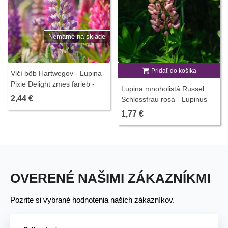
Nemáme na sklade
Pridať do košíka
Vlčí bôb Hartwegov - Lupina
Pixie Delight zmes farieb -
Lupina mnoholistá Russel
Lupinus hartwegii - semienka
2,44 €
Schlossfrau rosa - Lupinus
- 15 ks
polyphyllus - semená lupiny -
1,77 €
30 ks
OVERENÉ NAŠIMI ZÁKAZNÍKMI
Pozrite si vybrané hodnotenia našich zákazníkov.