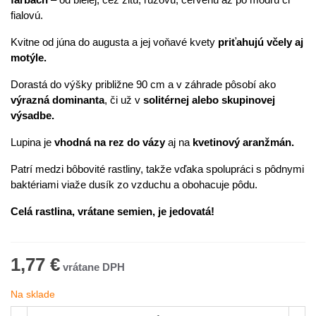
fialovú.
Kvitne od júna do augusta a jej voňavé kvety
priťahujú včely aj
motýle.
Dorastá do výšky približne 90 cm a v záhrade pôsobí ako
výrazná dominanta
, či už v
solitérnej alebo skupinovej
výsadbe.
Lupina je
vhodná na rez do vázy
aj na
kvetinový aranžmán.
Patrí medzi bôbovité rastliny, takže vďaka spolupráci s pôdnymi
baktériami viaže dusík zo vzduchu a obohacuje pôdu.
Celá rastlina, vrátane semien, je jedovatá!
1,77 €
Na sklade