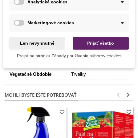
Analytické cookies
Marec
Stanovište
Polotieň
Slnečné
Marketingové cookies
Výrobca
SemenaOnline
Pestovanie
V exteriéri
Len nevyhnutné
Prijať všetko
Odroda
Nehybridné
Prejsť na stránku Zásady používania súborov cookies
Mrazuvzdornosť
Áno
Vegetačné Obdobie
Trvalky
MOHLI BYSTE EŠTE POTREBOVAŤ