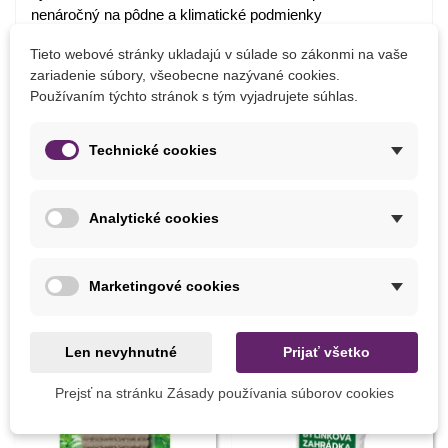
nenáročný na pôdne a klimatické podmienky
hlinitopiesčitá, priepustná, humózna pôda
Tieto webové stránky ukladajú v súlade so zákonmi na vaše
slnečné alebo polotienisté umiestnenie
zariadenie súbory, všeobecne nazývané cookies.
spon 60x30 cm
Používaním týchto stránok s tým vyjadrujete súhlas.
v prvom roku vytvára prízemnú ružicu listov, v druhom
roku kvitne
Technické cookies
Detaily produktu
Analytické cookies
MOHLI BYSTE EŠTE POTREBOVAŤ
Marketingové cookies
Len nevyhnutné
Prijať všetko
Prejsť na stránku Zásady používania súborov cookies