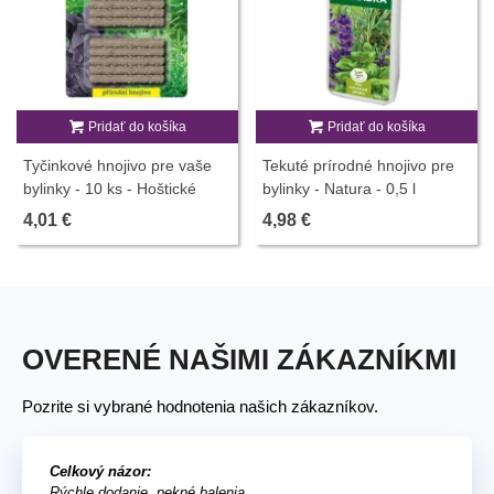
Pridať do košíka
Pridať do košíka
Tyčinkové hnojivo pre vaše
Tekuté prírodné hnojivo pre
bylinky - 10 ks - Hoštické
bylinky - Natura - 0,5 l
hnojivo
4,01 €
4,98 €
OVERENÉ NAŠIMI ZÁKAZNÍKMI
Pozrite si vybrané hodnotenia našich zákazníkov.
Celkový názor:
Rýchle dodanie, pekné balenia.