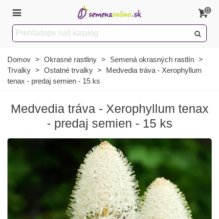
0
Domov
>
Okrasné rastliny
>
Semená okrasných rastlín
>
Trvalky
>
Ostatné trvalky
>
Medvedia tráva - Xerophyllum
tenax - predaj semien - 15 ks
Medvedia tráva - Xerophyllum tenax
- predaj semien - 15 ks