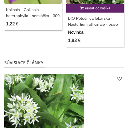
Pridať do košíka
Kolinsia - Collinsia
heterophylla - semiačka - 300
BIO Potočnica lekárska -
ks
1,22 €
Nasturtium officinale - osivo
potočnica - 100 ks
Novinka
1,93 €
SÚVISIACE ČLÁNKY