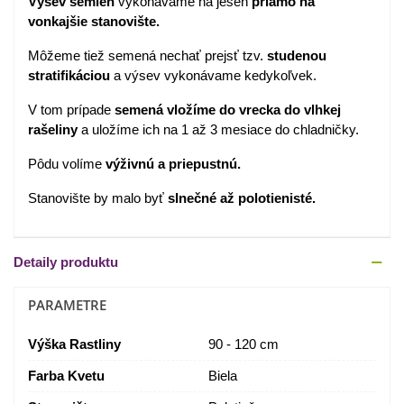
Výsev semien
vykonávame na jeseň
priamo na
vonkajšie stanovište.
Môžeme tiež semená nechať prejsť tzv.
studenou
stratifikáciou
a výsev vykonávame kedykoľvek.
V tom prípade
semená vložíme do vrecka
do vlhkej
rašeliny
a uložíme ich na 1 až 3 mesiace do chladničky.
Pôdu volíme
výživnú a priepustnú.
Stanovište by malo byť
slnečné až polotienisté.
Detaily produktu
PARAMETRE
Výška Rastliny
90 - 120 cm
Farba Kvetu
Biela