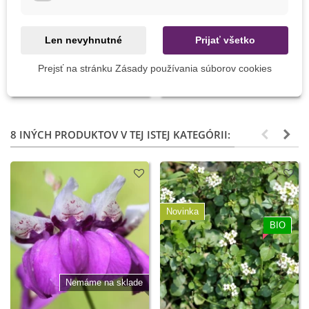
Pridať do košíka
Pridať do košíka
Len nevyhnutné
Prijať všetko
Substral komplexná ochrana
Pasca na slimáky - 2 ks
- Okrasné rastliny - 800 ml
Prejsť na stránku Zásady používania súborov cookies
12,48 €
7,05 €
8 INÝCH PRODUKTOV V TEJ ISTEJ KATEGÓRII:
Novinka
BIO
Nemáme na sklade