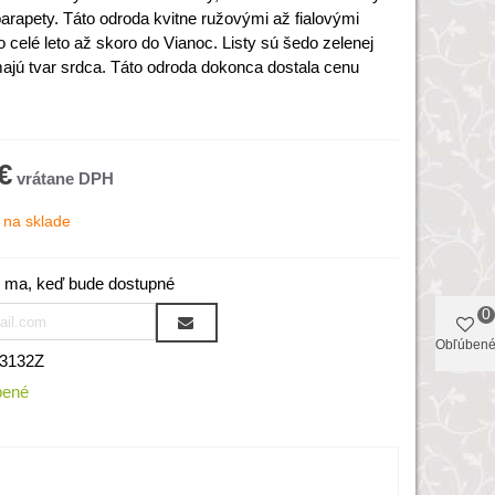
arapety. Táto odroda kvitne ružovými až fialovými
 celé leto až skoro do Vianoc. Listy sú šedo zelenej
majú tvar srdca. Táto odroda dokonca dostala cenu
€
na sklade
 ma, keď bude dostupné
0
Obľúben
3132Z
bené