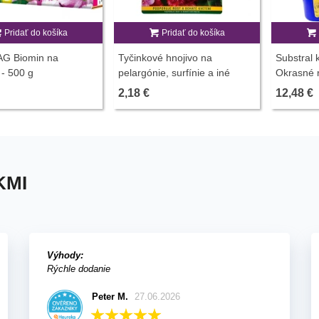
Pridať do košíka
Pridať do košíka
AG Biomin na
Tyčinkové hnojivo na
Substral
- 500 g
pelargónie, surfínie a iné
Okrasné r
balkónové rastliny - 48 ks - 1
2,18 €
12,48 €
balenie
KMI
Výhody:
Rýchle dodanie
Peter M.
27.06.2026