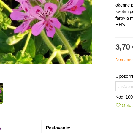
okenné p
kvetmi po
farby a 
RHS.
3,70 
Nemáme 
Upozorni
IO Kaleráb Dyna - Brassica
leracea var....
Kód:
100
,55 €
Obľú
ornica plnokvetá Amarantia -
ippeastrum -...
S
Pestovanie:
,05 €