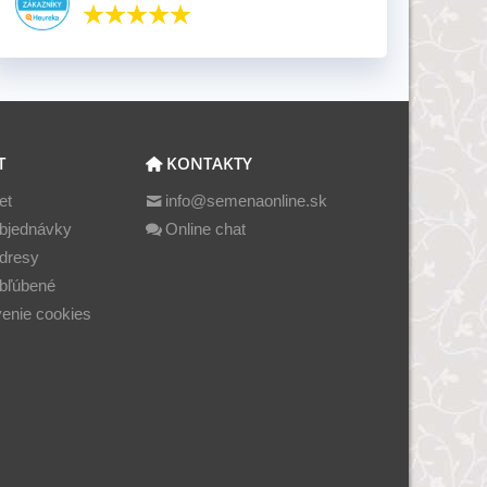
T
KONTAKTY
et
info@semenaonline.sk
bjednávky
Online chat
dresy
bľúbené
enie cookies