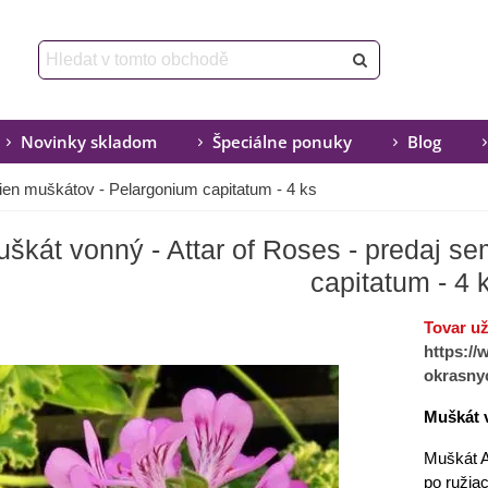
Novinky skladom
Špeciálne ponuky
Blog
ien muškátov - Pelargonium capitatum - 4 ks
škát vonný - Attar of Roses - predaj s
capitatum - 4 
Tovar u
https:/
okrasnyc
Muškát 
Muškát A
po ružiac