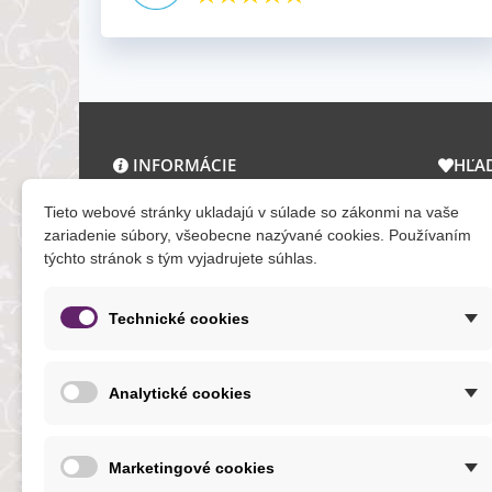
INFORMÁCIE
HĽA
O nás a kontakt
Zľav
Tieto webové stránky ukladajú v súlade so zákonmi na vaše
Obchodné podmienky
Novi
zariadenie súbory, všeobecne nazývané cookies. Používaním
týchto stránok s tým vyjadrujete súhlas.
Ochrana osobných údajov
Tera
Reklamačný poriadok
Mapa
Formuláre
Technické cookies
O cookies
Analytické cookies
NOVINKY
Marketingové cookies