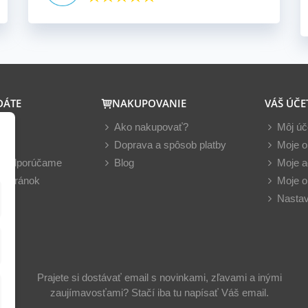
DÁTE
NAKUPOVANIE
VÁŠ ÚČE
y
Ako nakupovať?
Môj úč
nky
Doprava a spôsob platby
Moje o
z odporúčame
Blog
Moje a
 stránok
Moje o
Nastav
Prajete si dostávať email s novinkami, zľavami a inými
zaujímavosťami? Stačí iba tu napísať Váš email.