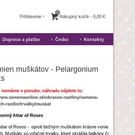
0
Nákupný košík
-
0,00 €
Prihlásenie
Doprava a platba
Česko
Kontakty
emien muškátov - Pelargonium
ks
ž nemáme v ponuke, náhradu nájdete tu:
/www.semenaonline.sk/okrasne-rastliny/semena-
h-rastlin/trvalky/muskat
vonný Attar of Roses
ttar of Roses - oproti bežným muškátom krásne vonia
h. Muškáty sú vďačné trvalky, ktoré skrášlia balkóny či