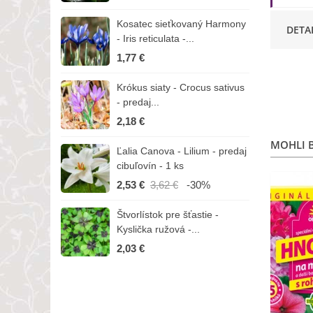
Kosatec sieťkovaný Harmony
K
DETA
- Iris reticulata -...
-
1,77 €
1
Krókus siaty - Crocus sativus
Č
- predaj...
C
2,18 €
3
MOHLI B
Ľalia Canova - Lilium - predaj
S
cibuľovín - 1 ks
r
2,53 €
3,62 €
-30%
1
Štvorlístok pre šťastie -
I
Kyslička ružová -...
R
2,03 €
1