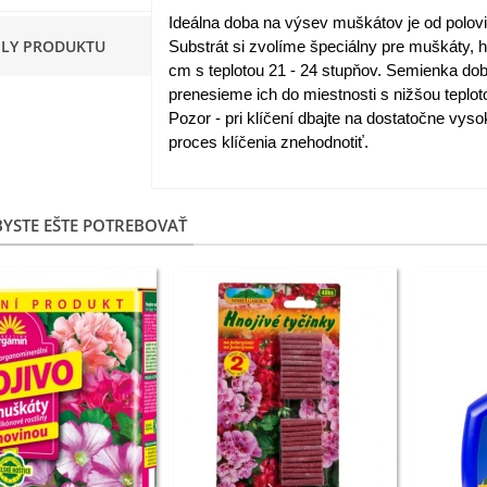
Ideálna doba na výsev muškátov je od polovi
apucínka nízka - Alaska Mix
ILY PRODUKTU
Substrát si zvolíme špeciálny pre muškáty, 
 Tropaeolum nanum...
cm s teplotou 21 - 24 stupňov. Semienka dobr
,98 €
prenesieme ich do miestnosti s nižšou teplot
Pozor - pri klíčení dbajte na dostatočne vyso
akanka Virtus F1 -
proces klíčenia znehodnotiť.
ichorium intybus - predaj...
,20 €
YSTE EŠTE POTREBOVAŤ
edmokráska obyčajná
užové odtiene - Bellis...
,57 €
skerník plnokvetý modrý -
anunculus asiaticus...
,82 €