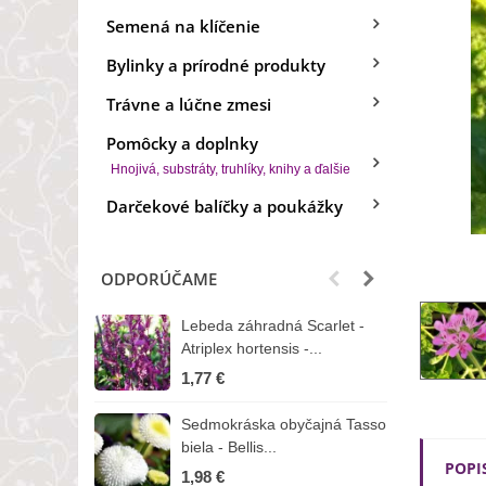
Semená na klíčenie
Bylinky a prírodné produkty
Trávne a lúčne zmesi
Pomôcky a doplnky
Hnojivá, substráty, truhlíky, knihy a ďalšie
Darčekové balíčky a poukážky
ODPORÚČAME
Lebeda záhradná Scarlet -
B
Atriplex hortensis -...
o
1,77 €
3
Sedmokráska obyčajná Tasso
Z
biela - Bellis...
H
POPI
1,98 €
7