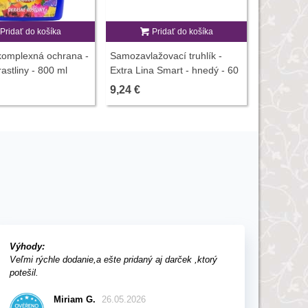
Pridať do košíka
Pridať do košíka
P
 komplexná ochrana -
Samozavlažovací truhlík -
Rašelinový
astliny - 800 ml
Extra Lina Smart - hnedý - 60
1 ks
cm
9,24 €
0,26 €
Výhody:
Veľmi rýchle dodanie,a ešte pridaný aj darček ,ktorý
potešil.
Miriam G.
26.05.2026