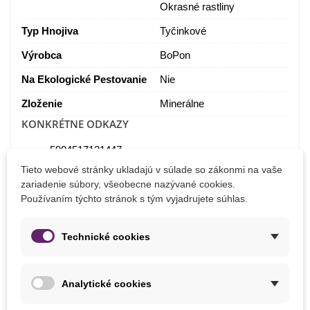
Okrasné rastliny
Typ Hnojiva
Tyčinkové
Výrobca
BoPon
Na Ekologické Pestovanie
Nie
Zloženie
Minerálne
KONKRÉTNE ODKAZY
5904517121447
ean13
Tieto webové stránky ukladajú v súlade so zákonmi na vaše
zariadenie súbory, všeobecne nazývané cookies.
Používaním týchto stránok s tým vyjadrujete súhlas.
MOHLI BYSTE EŠTE POTREBOVAŤ
Technické cookies
Analytické cookies