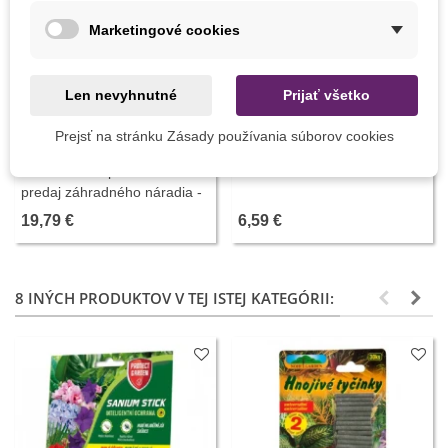
Marketingové cookies
Len nevyhnutné
Prijať všetko
Prejsť na stránku Zásady používania súborov cookies
Pridať do košíka
Pridať do košíka
Prerezávacia pílka - Stalco -
Sírna sviečka 25 cm - 1 ks
predaj záhradného náradia -
1 ks
19,79 €
6,59 €
8 INÝCH PRODUKTOV V TEJ ISTEJ KATEGÓRII: