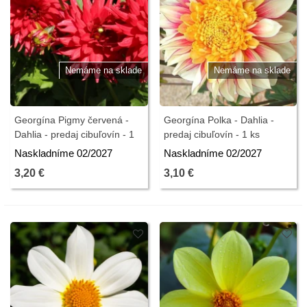
Nemáme na sklade
Nemáme na sklade
Georgína Pigmy červená -
Georgína Polka - Dahlia -
Dahlia - predaj cibuľovín - 1
predaj cibuľovín - 1 ks
ks
Naskladníme 02/2027
Naskladníme 02/2027
3,20 €
3,10 €