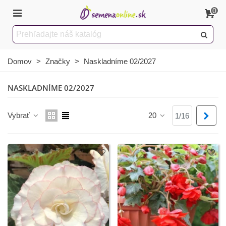
0
Domov
>
Značky
>
Naskladníme 02/2027
NASKLADNÍME 02/2027
Vybrať
20
Ďalš
1/16