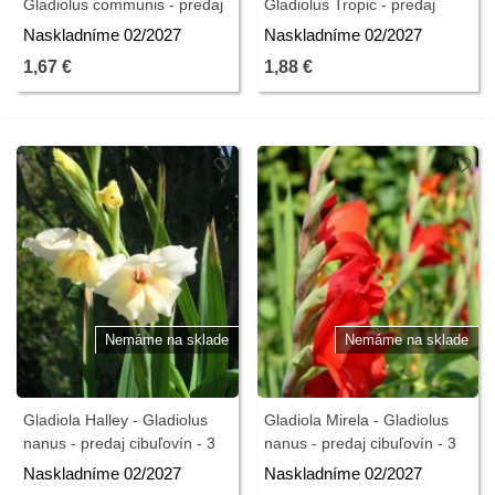
Gladiolus communis - predaj
Gladiolus Tropic - predaj
cibuľovín - 3 ks
cibuľovín - 3 ks
Naskladníme 02/2027
Naskladníme 02/2027
1,67 €
1,88 €
Nemáme na sklade
Nemáme na sklade
Gladiola Halley - Gladiolus
Gladiola Mirela - Gladiolus
nanus - predaj cibuľovín - 3
nanus - predaj cibuľovín - 3
ks
ks
Naskladníme 02/2027
Naskladníme 02/2027