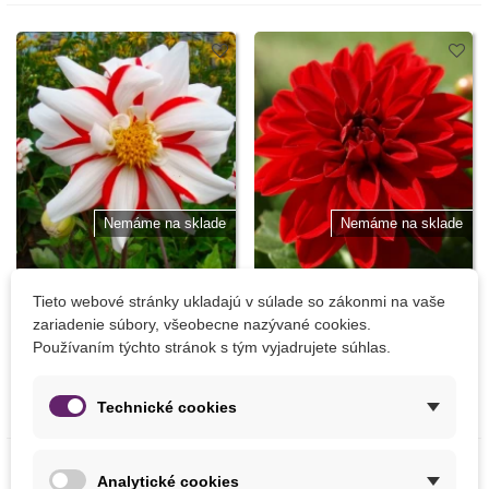
Nemáme na sklade
Nemáme na sklade
Tieto webové stránky ukladajú v súlade so zákonmi na vaše
Georgína Fire and Ice -
Georgína Arabská noc -
zariadenie súbory, všeobecne nazývané cookies.
Dahlia hybrida - predaj
Dahlia - predaj cibuľovín - 1
Používaním týchto stránok s tým vyjadrujete súhlas.
cibuľovín - 1 ks
ks
Naskladníme 02/2027
Naskladníme 02/2027
3,15 €
3,26 €
Technické cookies
Analytické cookies