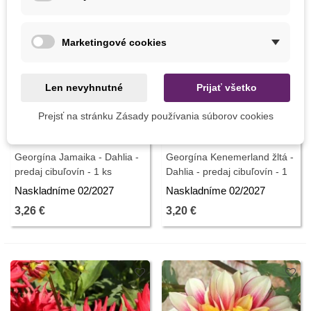
Marketingové cookies
Len nevyhnutné
Prijať všetko
Nemáme na sklade
Nemáme na sklade
Prejsť na stránku Zásady používania súborov cookies
Georgína Jamaika - Dahlia -
Georgína Kenemerland žltá -
predaj cibuľovín - 1 ks
Dahlia - predaj cibuľovín - 1
ks
Naskladníme 02/2027
Naskladníme 02/2027
3,26 €
3,20 €