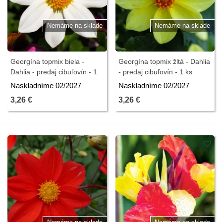
Nemáme na sklade
Nemáme na sklade
Georgína topmix biela -
Georgína topmix žltá - Dahlia
Dahlia - predaj cibuľovín - 1
- predaj cibuľovín - 1 ks
ks
Naskladníme 02/2027
Naskladníme 02/2027
3,26 €
3,26 €