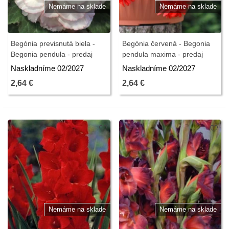
Nemáme na sklade
Nemáme na sklade
Begónia previsnutá biela -
Begónia červená - Begonia
Begonia pendula - predaj
pendula maxima - predaj
cibuľovín - 2 ks
cibuľovín - 2 ks
Naskladníme 02/2027
Naskladníme 02/2027
2,64 €
2,64 €
Nemáme na sklade
Nemáme na sklade