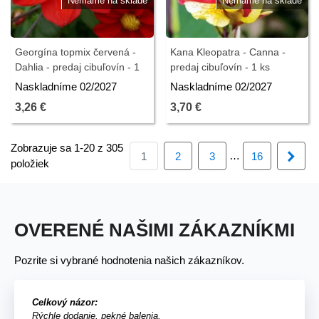
Nemáme na sklade
Nemáme na sklade
Georgína topmix červená -
Kana Kleopatra - Canna -
Dahlia - predaj cibuľovín - 1
predaj cibuľovín - 1 ks
ks
Naskladníme 02/2027
Naskladníme 02/2027
3,26 €
3,70 €
Zobrazuje sa 1-20 z 305
…
Ďalš
1
2
3
16
položiek
OVERENÉ NAŠIMI ZÁKAZNÍKMI
Pozrite si vybrané hodnotenia našich zákazníkov.
Celkový názor:
Rýchle dodanie, pekné balenia.