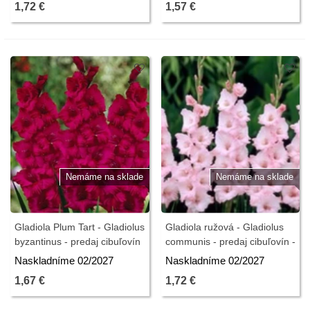
1,72 €
1,57 €
Nemáme na sklade
Nemáme na sklade
Gladiola Plum Tart - Gladiolus
Gladiola ružová - Gladiolus
byzantinus - predaj cibuľovín
communis - predaj cibuľovín -
- 3 ks
3 ks
Naskladníme 02/2027
Naskladníme 02/2027
1,67 €
1,72 €