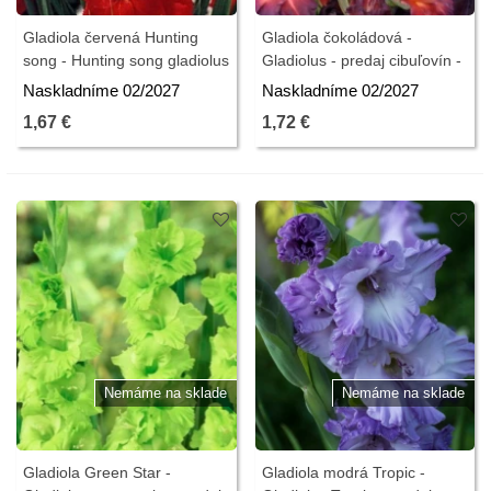
Gladiola červená Hunting
Gladiola čokoládová -
song - Hunting song gladiolus
Gladiolus - predaj cibuľovín -
- predaj cibuľovín - 3 ks
3 ks
Naskladníme 02/2027
Naskladníme 02/2027
1,67 €
1,72 €
Nemáme na sklade
Nemáme na sklade
Gladiola Green Star -
Gladiola modrá Tropic -