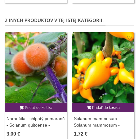
2 INÝCH PRODUKTOV V TEJ ISTEJ KATEGÓRII:
Pridať do košíka
Pridať do košíka
Narančíla - chlpatý pomaranč
Solanum mammosum -
- Solanum quitoense -
Solanum mammosum -
semiačka - 5 ks
semiačka - 15 ks
3,00 €
1,72 €