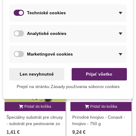
Pestovanie
V interiéri
Technické cookies
MOHLI BYSTE EŠTE POTREBOVAŤ
Analytické cookies
Marketingové cookies
Len nevyhnutné
Prijať všetko
Prejsť na stránku Zásady používania súborov cookies
Pridať do košíka
Pridať do košíka
Špeciálny substrát pre citrusy
Prírodné hnojivo - Conavit -
- substrát pre pestovanie zo
hnojivo - 750 g
semien - 100 g
1,41 €
9,24 €