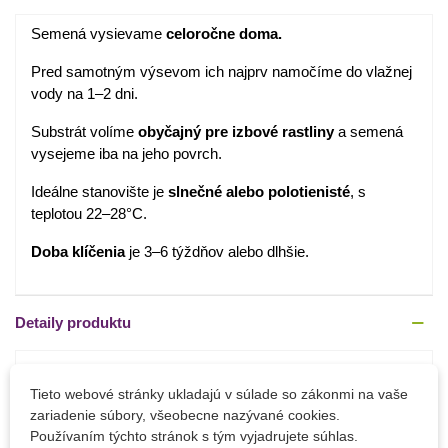
Semená vysievame
celoročne doma.
Pred samotným výsevom ich najprv namočíme do vlažnej
vody na 1–2 dni.
Substrát volíme
obyčajný pre izbové rastliny
a semená
vysejeme iba na jeho povrch.
Ideálne stanovište je
slnečné alebo polotienisté
, s
teplotou 22–28°C.
Doba klíčenia
je 3–6 týždňov alebo dlhšie.
Detaily produktu
PARAMETRE
Tieto webové stránky ukladajú v súlade so zákonmi na vaše
Výrobca
SemenaOnline
zariadenie súbory, všeobecne nazývané cookies.
Používaním týchto stránok s tým vyjadrujete súhlas.