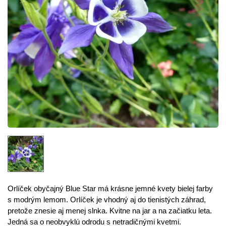
Orlíček obyčajný
Blue
Star
má krásne
jemné
kvety
bielej
farby
s
modrým
lemom
.
Orlíček
je
vhodný aj do
tienistých
záhrad
,
pretože
znesie aj
menej
slnka
.
Kvitne
na jar
a
na
začiatku leta
.
Jedná
sa
o
neobvyklú
odrodu
s
netradičnými
kvetmi
.