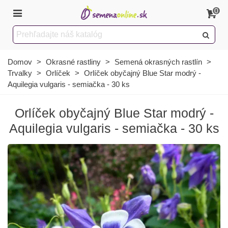
0
Domov
>
Okrasné rastliny
>
Semená okrasných rastlín
>
Trvalky
>
Orlíček
>
Orlíček obyčajný Blue Star modrý -
Aquilegia vulgaris - semiačka - 30 ks
Orlíček obyčajný Blue Star modrý -
Aquilegia vulgaris - semiačka - 30 ks