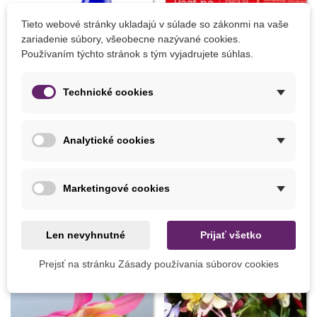
Tieto webové stránky ukladajú v súlade so zákonmi na vaše
zariadenie súbory, všeobecne nazývané cookies.
Používaním týchto stránok s tým vyjadrujete súhlas.
Technické cookies
Pridať do košíka
Pridať do košíka
Substral komplexná ochrana
Pasca na slimáky - 2 ks
Analytické cookies
- Okrasné rastliny - 800 ml
12,48 €
7,05 €
Marketingové cookies
5 INÝCH PRODUKTOV V TEJ ISTEJ KATEGÓRII:
Len nevyhnutné
Prijať všetko
Prejsť na stránku Zásady používania súborov cookies