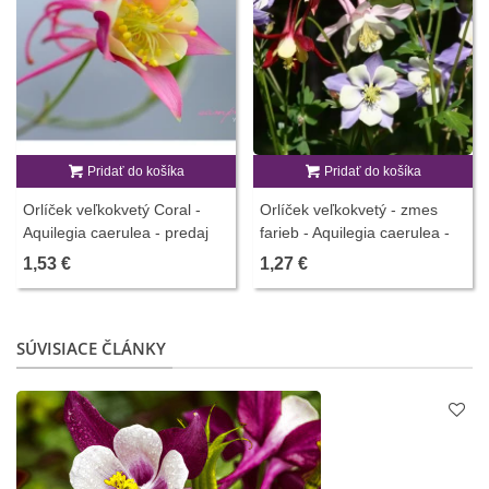
Pridať do košíka
Pridať do košíka
Orlíček veľkokvetý Coral -
Orlíček veľkokvetý - zmes
Aquilegia caerulea - predaj
farieb - Aquilegia caerulea -
semien orlíčka - 100 ks
semiačka - 250 ks
1,53 €
1,27 €
SÚVISIACE ČLÁNKY