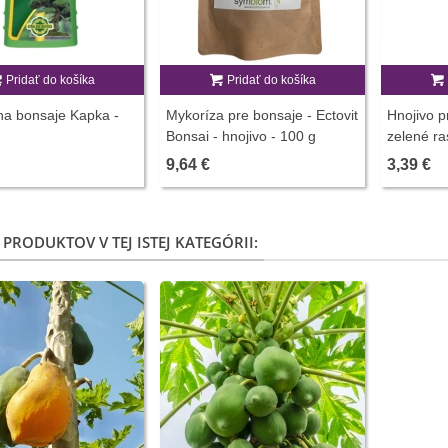
Pridať do košíka
Pridať do košíka
na bonsaje Kapka -
Mykoríza pre bonsaje - Ectovit
Hnojivo p
Bonsai - hnojivo - 100 g
zelené ras
hnojív - 
9,64 €
3,39 €
 PRODUKTOV V TEJ ISTEJ KATEGÓRII: