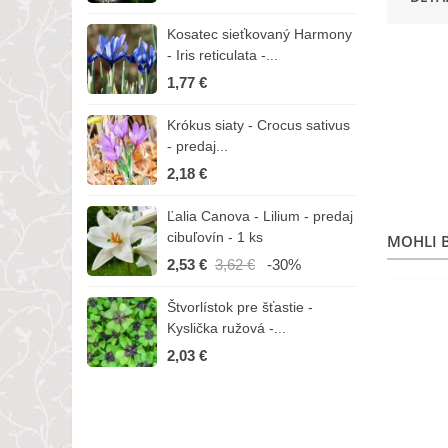
Kosatec sieťkovaný Harmony
K
- Iris reticulata -...
-
1,77 €
1
Krókus siaty - Crocus sativus
Č
- predaj...
C
2,18 €
3
Ľalia Canova - Lilium - predaj
S
cibuľovín - 1 ks
r
MOHLI B
2,53 €
3,62 €
-30%
1
Štvorlístok pre šťastie -
I
Kyslička ružová -...
R
2,03 €
1