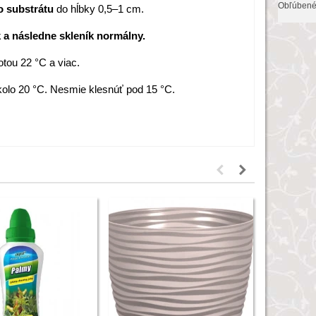
Obľúben
o substrátu
do hĺbky 0,5–1 cm.
k a následne skleník normálny.
otou 22 °C a viac.
okolo 20 °C. Nesmie klesnúť pod 15 °C.