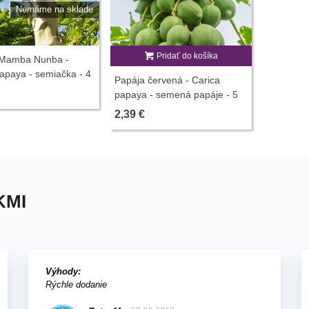
Nemáme na sklade
Pridať do košíka
Mamba Nunba -
apaya - semiačka - 4
Papája červená - Carica
papaya - semená papáje - 5
ks
2,39 €
KMI
Výhody:
Rýchle dodanie