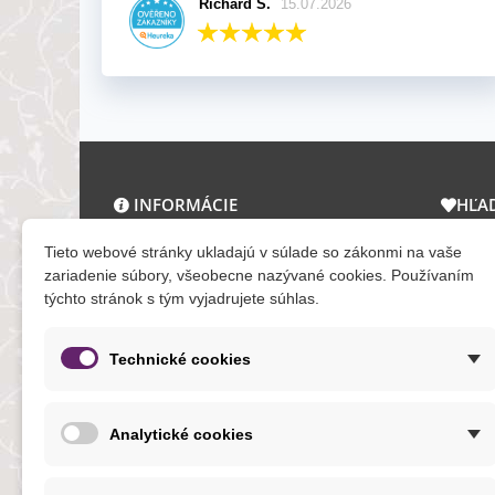
Richard S.
15.07.2026
INFORMÁCIE
HĽA
O nás a kontakt
Zľav
Tieto webové stránky ukladajú v súlade so zákonmi na vaše
Obchodné podmienky
Novi
zariadenie súbory, všeobecne nazývané cookies. Používaním
týchto stránok s tým vyjadrujete súhlas.
Ochrana osobných údajov
Tera
Reklamačný poriadok
Mapa
Formuláre
Technické cookies
O cookies
Analytické cookies
NOVINKY