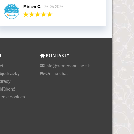
Miriam G.
26.05.2026
T
KONTAKTY
et
info@semenaonline.sk
bjednávky
Online chat
dresy
bľúbené
enie cookies