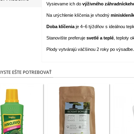
Vysievame ich do
výživného záhradníckeh
apucínka nízka - Alaska Mix
Na urýchlenie klíčenia je vhodný
minisklení
 Tropaeolum nanum...
,98 €
Doba klíčenia
je 4–6 týždňov s ideálnou tepl
akanka Virtus F1 -
Stanovište preferuje
svetlé a teplé
, teploty 
ichorium intybus - predaj...
Plody vytvárajú väčšinou 2 roky po výsadbe.
,20 €
edmokráska obyčajná
užové odtiene - Bellis...
YSTE EŠTE POTREBOVAŤ
,57 €
skerník plnokvetý modrý -
anunculus asiaticus...
,82 €