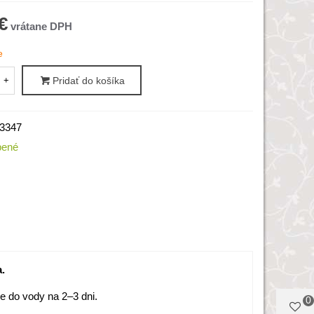
€
e
+
Pridať do košíka
3347
bené
.
do vody na 2–3 dni.
0