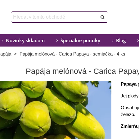
Novinky skladom
Špeciálne ponuky
Blog
apája
>
Papája melónová - Carica Papaya - semiačka - 4 ks
Papája melónová - Carica Papay
Papaya
p
Jej plod
Obsahujú 
železo.
Zmierňuj