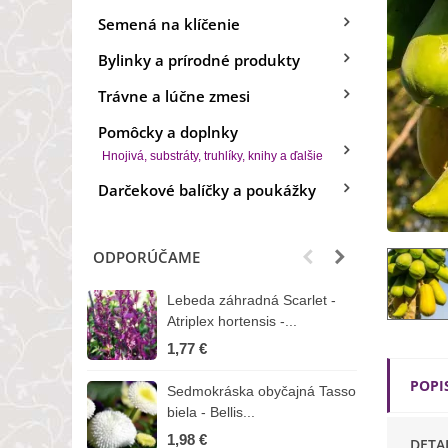
Semená na klíčenie
Bylinky a prírodné produkty
Trávne a lúčne zmesi
Pomôcky a doplnky
Hnojivá, substráty, truhlíky, knihy a ďalšie
Darčekové balíčky a poukážky
ODPORÚČAME
Lebeda záhradná Scarlet -
B
Atriplex hortensis -...
o
1,77 €
3
POPI
Sedmokráska obyčajná Tasso
Z
biela - Bellis...
H
1,98 €
7
DETA