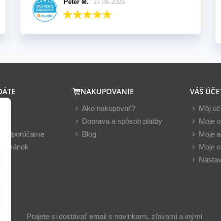
Peter M.
27.06.2026
DÁTE
NAKUPOVANIE
VÁŠ ÚČE
y
Ako nakupovať?
Môj úč
nky
Doprava a spôsob platby
Moje o
z odporúčame
Blog
Moje a
 stránok
Moje o
Nastav
Prajete si dostávať email s novinkami, zľavami a inými