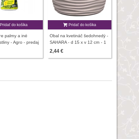
Pridať do košíka
Pridať do košíka
P
re palmy a iné
Obal na kvetináč šedohnedý -
Špeciálny 
tliny - Agro - predaj
SAHARA - d 15 x v 12 cm - 1
100 g
500 ml
ks
2,44 €
1,07 €