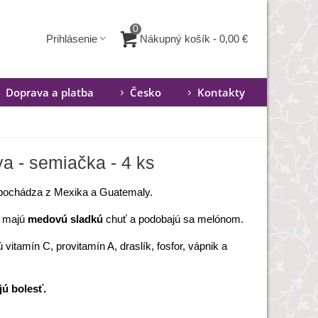
0
Nákupný košík
-
0,00 €
Prihlásenie
Doprava a platba
Česko
Kontakty
a - semiačka - 4 ks
ochádza z Mexika a Guatemaly.
y majú
medovú sladkú
chuť a podobajú sa melónom.
vitamín C, provitamín A, draslík, fosfor, vápnik a
ú bolesť.