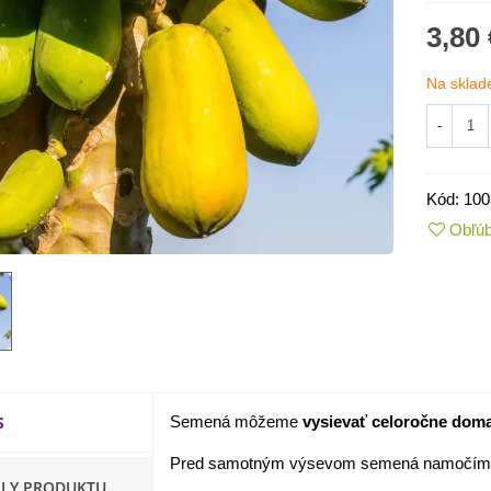
3,80 
Na sklad
-
Kód:
100
Obľú
IO Kaleráb Dyna - Brassica
leracea var....
,55 €
S
Semená môžeme
vysievať celoročne doma
ornica plnokvetá Amarantia -
ippeastrum -...
Pred samotným výsevom semená namočíme 
,05 €
ILY PRODUKTU