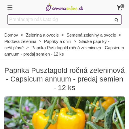
0
Domov
>
Zelenina a ovocie
>
Semená zeleniny a ovocie
>
Plodová zelenina
>
Papriky a chilli
>
Sladké papriky -
neštipľavé
>
Paprika Pusztagold ročná zeleninová - Capsicum
annuum - predaj semien - 12 ks
Paprika Pusztagold ročná zeleninová
- Capsicum annuum - predaj semien
- 12 ks