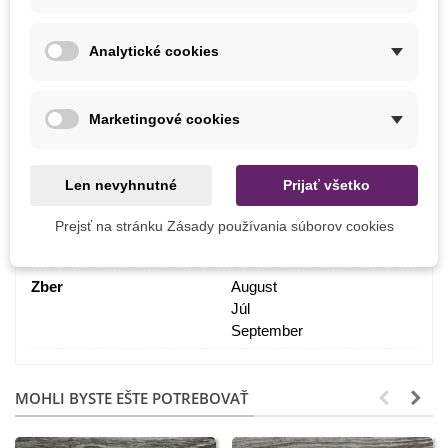
Výsev
Február
Marec
Analytické cookies
Stanovište
Slnečné
Výrobca
SemenaOnline
Marketingové cookies
Farba Plodu
Žltá
Pestovanie
V exteriéri
Len nevyhnutné
Prijať všetko
Odroda
Nehybridné
Prejsť na stránku Zásady používania súborov cookies
Mrazuvzdornosť
Nie
Zber
August
Júl
September
MOHLI BYSTE EŠTE POTREBOVAŤ