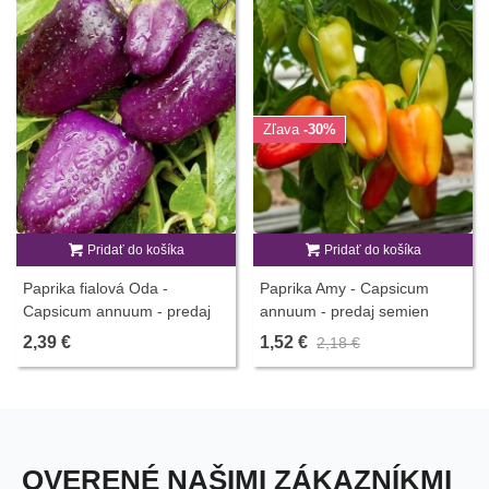
Zľava
-30%
Pridať do košíka
Pridať do košíka
Paprika fialová Oda -
Paprika Amy - Capsicum
Capsicum annuum - predaj
annuum - predaj semien
semien - 9 ks
papriky - 50 ks
2,39 €
1,52 €
2,18 €
OVERENÉ NAŠIMI ZÁKAZNÍKMI