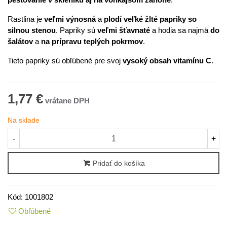
Rastlina je
veľmi výnosná
a
plodí veľké žlté papriky so
silnou stenou
. Papriky sú
veľmi šťavnaté
a hodia sa najmä
do
šalátov
a
na prípravu teplých pokrmov
.
Tieto papriky sú obľúbené pre svoj
vysoký obsah vitamínu C
.
1,77 €
Na sklade
-
+
Pridať do košíka
Kód:
1001802
Obľúbené