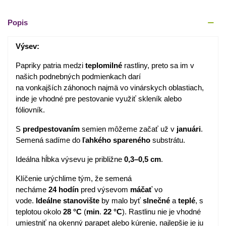
Popis
Výsev:
Papriky patria medzi
teplomilné
rastliny, preto sa im v
našich podnebných podmienkach darí
na vonkajších záhonoch najmä vo vinárskych oblastiach,
inde je vhodné pre pestovanie využiť skleník alebo
fóliovník.
S
predpestovaním
semien môžeme začať už v
januári
.
Semená sadíme do
ľahkého spareného
substrátu.
Ideálna hĺbka výsevu je približne
0,3–0,5 cm
.
Klíčenie urýchlime tým, že semená
necháme
24
hodín
pred výsevom
máčať
vo
vode.
Ideálne
stanovište
by malo byť
slnečné
a
teplé
, s
teplotou okolo
28 °C
(
min
.
22 °C
). Rastlinu nie je vhodné
umiestniť na okenný parapet alebo kúrenie, najlepšie je ju