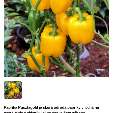
Paprika Pusztagold
je
skorá odroda papriky
vhodná
na
pestovanie v skleníku aj na vonkajšom záhone
.