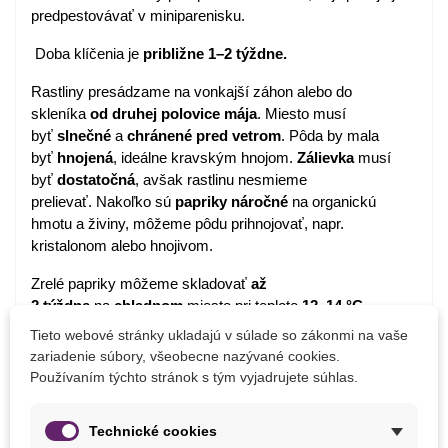
predpestovávať v miniparenisku.
Doba klíčenia je
približne
1–2 týždne.
Rastliny presádzame na vonkajší záhon alebo do
skleníka
od druhej
polovice
mája
. Miesto musí
byť
slnečné
a
chránené
pred
vetrom
. Pôda by mala
byť
hnojená
, ideálne kravským hnojom.
Zálievka
musí
byť
dostatočná
, avšak rastlinu nesmieme
prelievať. Nakoľko sú
papriky
náročné
na organickú
hmotu a živiny, môžeme pôdu prihnojovať, napr.
kristalonom alebo hnojivom.
Zrelé papriky môžeme skladovať
až
2 týždne
na
chladnom
mieste pri teplote
12–14 °C.
Tieto webové stránky ukladajú v súlade so zákonmi na vaše
zariadenie súbory, všeobecne nazývané cookies.
Detaily produktu
Používaním týchto stránok s tým vyjadrujete súhlas.
PARAMETRE
Technické cookies