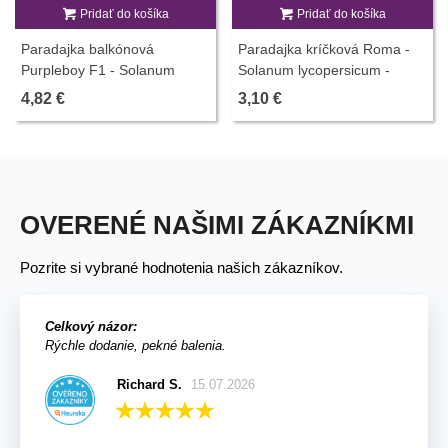
Pridať do košíka
Pridať do košíka
Paradajka balkónová
Paradajka kríčková Roma -
Purpleboy F1 - Solanum
Solanum lycopersicum -
lycopersicum - predaj semien
Semená rajčiaku - 35 ks
4,82 €
3,10 €
- 6 ks
OVERENÉ NAŠIMI ZÁKAZNÍKMI
Pozrite si vybrané hodnotenia našich zákazníkov.
Celkový názor:
Rýchle dodanie, pekné balenia.
Richard S.
15.07.2026