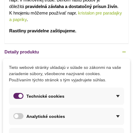
dôležitá
pravidelná závlaha a dostatočný prísun živín
.
K hnojeniu môžeme používať napr.
kristalon pre paradajky
a papriky
.
Rastliny pravidelne zaštipujeme.
Detaily produktu
PARAMETRE
Tieto webové stránky ukladajú v súlade so zákonmi na vaše
zariadenie súbory, všeobecne nazývané cookies.
Výška Rastliny
15 - 25 cm
Používaním týchto stránok s tým vyjadrujete súhlas.
Stanovište
Slnečné
Technické cookies
Odroda Paradajky
Kríčková
Výrobca
SemenaOnline
Analytické cookies
Farba Plodu
Žltá
Odroda
Nehybridné