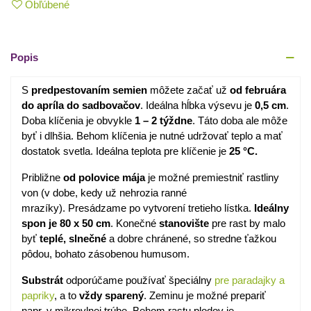
Obľúbené
Popis
S
predpestovaním semien
môžete začať už
od februára
do apríla do sadbovačov
. Ideálna hĺbka výsevu je
0,5 cm
.
Doba klíčenia je obvykle
1 – 2 týždne
. Táto doba ale môže
byť i dlhšia. Behom klíčenia je nutné udržovať teplo a mať
dostatok svetla. Ideálna teplota pre klíčenie je
25 °C.
Približne
od polovice mája
je možné premiestniť rastliny
von (v dobe, kedy už nehrozia ranné
mrazíky). Presádzame po vytvorení tretieho lístka.
Ideálny
spon je 80 x 50 cm
. Konečné
stanovište
pre rast by malo
byť
teplé, slnečné
a dobre chránené, so stredne ťažkou
pôdou, bohato zásobenou humusom.
Substrát
odporúčame používať špeciálny
pre paradajky a
papriky
, a to
vždy sparený
. Zeminu je možné prepariť
napr. v mikrovlnej trúbe. Behom rastu plodov je