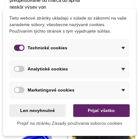
predpestovanie od marca do apríla
neskôr výsev von
výsev nie hlboko
Tieto webové stránky ukladajú v súlade so zákonmi na vaše
doba klíčenia 1-2 týždne
zariadenie súbory, všeobecne nazývané cookies.
teplota 16-18 stupňov
Používaním týchto stránok s tým vyjadrujete súhlas.
slnko
vlhkosť pôdy
Technické cookies
Detaily produktu
Analytické cookies
MOHLI BYSTE EŠTE POTREBOVAŤ
Marketingové cookies
Len nevyhnutné
Prijať všetko
Prejsť na stránku Zásady používania súborov cookies