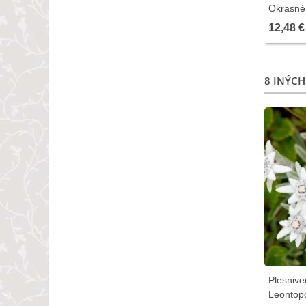
Okrasné 
12,48 €
8 INÝCH
Plesnive
Leontop