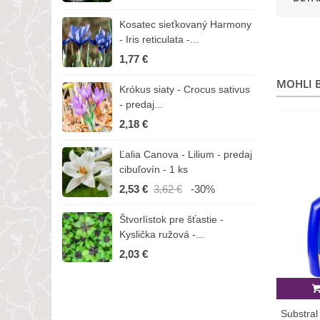
Kosatec sieťkovaný Harmony
K
- Iris reticulata -...
-
1,77 €
1
MOHLI B
Krókus siaty - Crocus sativus
Č
- predaj...
C
2,18 €
3
Ľalia Canova - Lilium - predaj
S
cibuľovín - 1 ks
r
2,53 €
3,62 €
-30%
1
Štvorlístok pre šťastie -
I
Kyslička ružová -...
R
2,03 €
1
Substral