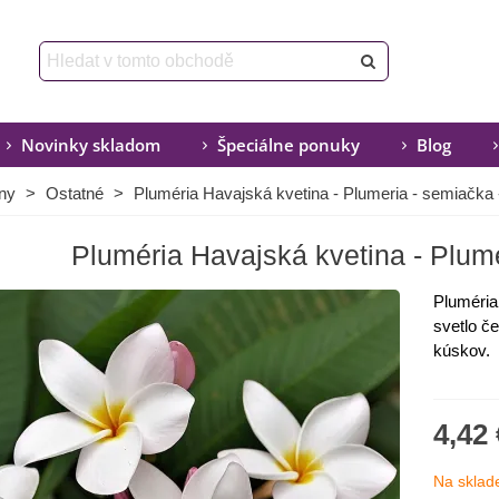
Novinky skladom
Špeciálne ponuky
Blog
iny
>
Ostatné
>
Pluméria Havajská kvetina - Plumeria - semiačka 
Pluméria Havajská kvetina - Plume
Pluméria 
svetlo č
kúskov.
4,42 
Na sklad