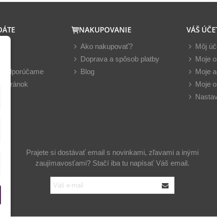
DÁTE
NAKUPOVANIE
VÁŠ ÚČE
y
Ako nakupovať?
Môj úč
nky
Doprava a spôsob platby
Moje o
z odporúčame
Blog
Moje a
 stránok
Moje o
Nastav
Prajete si dostávať email s novinkami, zľavami a inými
zaujímavosťami? Stačí iba tu napísať Váš email.