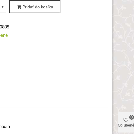
+
Pridať do košíka
0809
bené
0
Obľúben
hodín