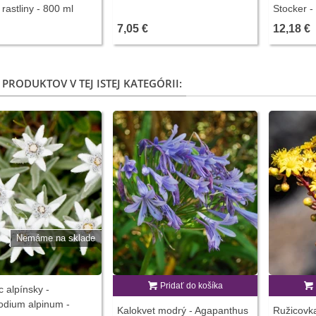
rastliny - 800 ml
Stocker -
7,05 €
12,18 €
 PRODUKTOV V TEJ ISTEJ KATEGÓRII:
Nemáme na sklade
Pridať do košíka
c alpínsky -
odium alpinum -
Kalokvet modrý - Agapanthus
Ružicovk