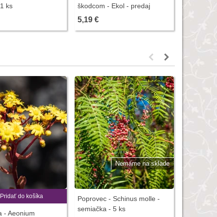
 1 ks
škodcom - Ekol - predaj
rastliny -
ochrany rastlín - 100 ml
hnojív - 5
5,19 €
3,00 €
Nemáme na sklade
Pridať do košíka
Poprovec - Schinus molle -
Barota ruk
semiačka - 5 ks
dinosauro
a - Aeonium