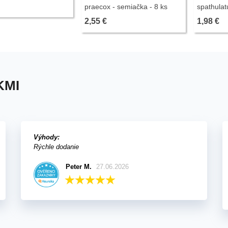
 - 15 ks
praecox - semiačka - 8 ks
spathulat
8 ks
2,55 €
1,98 €
KMI
Výhody:
Rýchle dodanie
Peter M.
27.06.2026