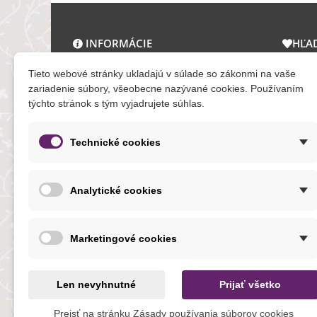
INFORMÁCIE
HĽA
O nás a kontakt
Zľav
Tieto webové stránky ukladajú v súlade so zákonmi na vaše
Obchodné podmienky
Novi
zariadenie súbory, všeobecne nazývané cookies. Používaním
týchto stránok s tým vyjadrujete súhlas.
Ochrana osobných údajov
Tera
Reklamačný poriadok
Mapa
Formuláre
Technické cookies
O cookies
Analytické cookies
NOVINKY
Marketingové cookies
Len nevyhnutné
Prijať všetko
Prejsť na stránku Zásady používania súborov cookies