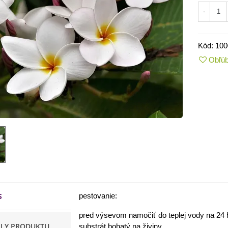
-
Kód:
100
Obľú
IO Kaleráb Dyna - Brassica
leracea var....
,55 €
S
pestovanie:
ornica plnokvetá Amarantia -
ippeastrum -...
pred výsevom namočiť do teplej vody na 24 
,05 €
ILY PRODUKTU
substrát bohatý na živiny