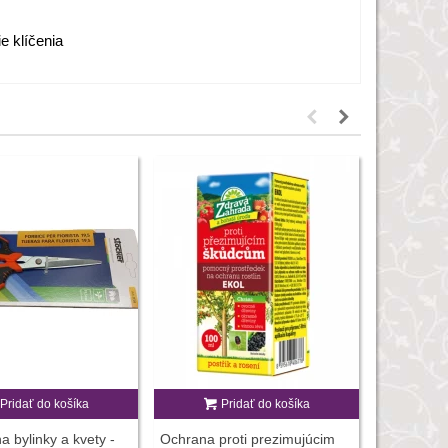
e klíčenia
Pridať do košíka
Pridať do košíka
P
a bylinky a kvety -
Ochrana proti prezimujúcim
Vermikomp