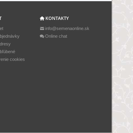
T
KONTAKTY
et
info@semenaonline.sk
bjednávky
Online chat
dresy
bľúbené
enie cookies