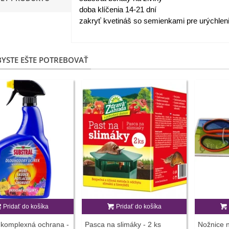
doba klíčenia 14-21 dní
apucínka nízka - Alaska Mix
zakryť kvetináš so semienkami pre urýchleni
 Tropaeolum nanum...
,98 €
YSTE EŠTE POTREBOVAŤ
akanka Virtus F1 -
ichorium intybus - predaj...
,20 €
edmokráska obyčajná
užové odtiene - Bellis...
,57 €
skerník plnokvetý modrý -
anunculus asiaticus...
,82 €
Pridať do košíka
Pridať do košíka
 komplexná ochrana -
Pasca na slimáky - 2 ks
Nožnice n