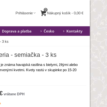
0
Nákupný košík
-
0,00 €
Prihlásenie
Doprava a platba
Česko
Kontakty
- 3 ks
ria - semiačka - 3 ks
je známa havajská rastlina s bielymi, žltými alebo
ervenými kvetmi. Kvety rastú v skupinke po 15-20
€
e