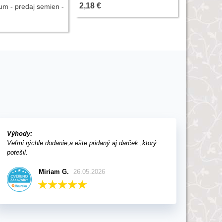
manicata -
2,18 €
2,74 €
um - predaj semien -
Výhody:
Veľmi rýchle dodanie,a ešte pridaný aj darček ,ktorý
potešil.
Miriam G.
26.05.2026