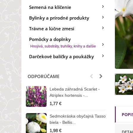
Semená na klíčenie
Bylinky a prírodné produkty
Trávne a lúčne zmesi
Pomôcky a doplnky
Hnojivá, substráty, truhlíky, knihy a ďalšie
Darčekové balíčky a poukážky
ODPORÚČAME
Lebeda záhradná Scarlet -
B
Atriplex hortensis -...
o
1,77 €
3
POPI
Sedmokráska obyčajná Tasso
Z
biela - Bellis...
H
1,98 €
7
DETA