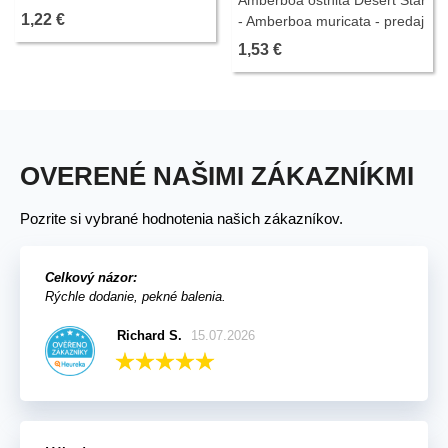
Amberboa ostnitá Desert Star
ks
1,22 €
- Amberboa muricata - predaj
semien - 50 ks
1,53 €
OVERENÉ NAŠIMI ZÁKAZNÍKMI
Pozrite si vybrané hodnotenia našich zákazníkov.
Celkový názor:
Rýchle dodanie, pekné balenia.
Richard S.
15.07.2026