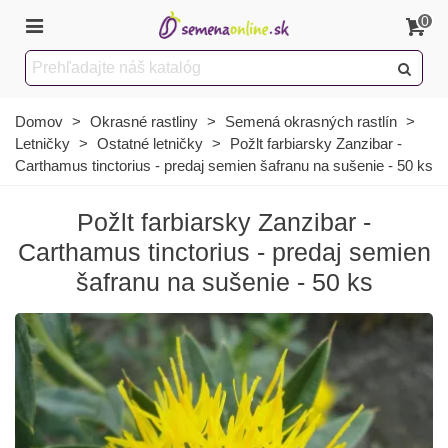
0
Domov
>
Okrasné rastliny
>
Semená okrasných rastlín
>
Letničky
>
Ostatné letničky
>
Požlt farbiarsky Zanzibar -
Carthamus tinctorius - predaj semien šafranu na sušenie - 50 ks
Požlt farbiarsky Zanzibar -
Carthamus tinctorius - predaj semien
šafranu na sušenie - 50 ks