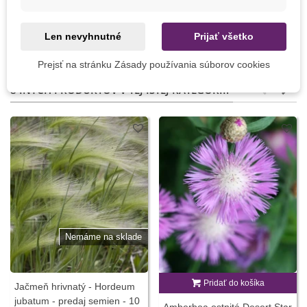
Hnojivo na bonsaje Kapka -
Mykoríza pre bonsaje -
200 ml
Ectovit Bonsai - hnojivo - 100
g
Len nevyhnutné
Prijať všetko
2,18 €
9,64 €
Prejsť na stránku Zásady používania súborov cookies
8 INÝCH PRODUKTOV V TEJ ISTEJ KATEGÓRII:
Nemáme na sklade
Pridať do košíka
Jačmeň hrivnatý - Hordeum
jubatum - predaj semien - 10