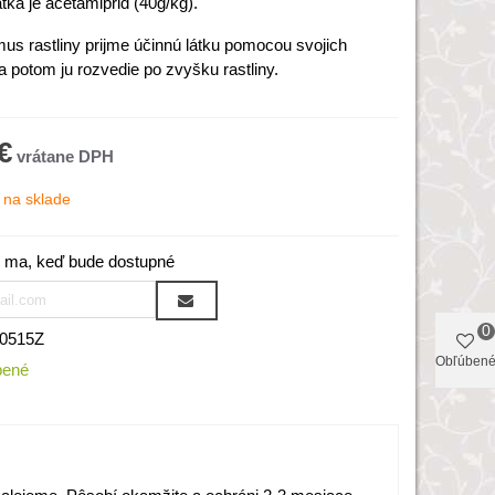
átka je
acetamiprid (40g/kg).
us rastliny prijme účinnú látku pomocou svojich
a potom ju rozvedie po zvyšku rastliny.
€
na sklade
 ma, keď bude dostupné
0
0515Z
Obľúben
bené