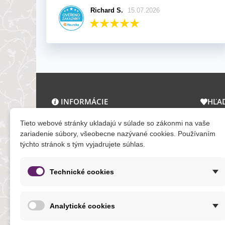
Richard S.
15.07.2026
INFORMÁCIE
HĽA
O nás a kontakt
Zľav
Tieto webové stránky ukladajú v súlade so zákonmi na vaše
Obchodné podmienky
Novi
zariadenie súbory, všeobecne nazývané cookies. Používaním
týchto stránok s tým vyjadrujete súhlas.
Ochrana osobných údajov
Tera
Reklamačný poriadok
Mapa
Formuláre
Technické cookies
O cookies
Analytické cookies
NOVINKY