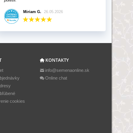
potešil.
Miriam G.
26.05.2026
T
KONTAKTY
et
info@semenaonline.sk
bjednávky
Online chat
dresy
bľúbené
enie cookies