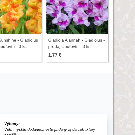
Sunshine - Gladiolus
Gladiola Alannah - Gladiolus -
Gladiola F
ibuľovín - 3 ks -
predaj cibuľovín - 3 ks -
Gladiolus -
ukončený
3 ks - uko
1,77 €
1,72 €
Výhody:
Veľmi rýchle dodanie,a ešte pridaný aj darček ,ktorý