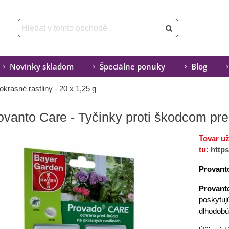
Novinky skladom
Špeciálne ponuky
Blog
krasné rastliny - 20 x 1,25 g
ovanto Care - Tyčinky proti škodcom pre 
Tovar u
tu:
http
Provanto
Provant
poskytuj
dlhodobú