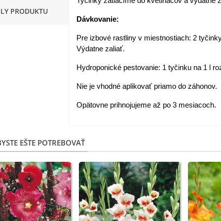
Tyčinky zatlačíme do kvetináčov a výdatne 
ILY PRODUKTU
apucínka nízka - Alaska Mix
Dávkovanie:
 Tropaeolum nanum...
Pre izbové rastliny v miestnostiach: 2 tyčink
,98 €
Výdatne zaliať.
akanka Virtus F1 -
Hydroponické pestovanie: 1 tyčinku na 1 l ro
ichorium intybus - predaj...
,20 €
Nie je vhodné aplikovať priamo do záhonov.
Opätovne prihnojujeme až po 3 mesiacoch.
edmokráska obyčajná
užové odtiene - Bellis...
,57 €
YSTE EŠTE POTREBOVAŤ
skerník plnokvetý modrý -
anunculus asiaticus...
,82 €