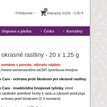
0
Nákupný košík
-
0,00 €
Prihlásenie
Doprava a platba
Česko
Kontakty
okrasné rastliny - 20 x 1,25 g
ž nemáme v ponuke, náhradu nájdete
s://www.semenaonline.sk/167-tycinkove-hnojivo
 Care - ochrana proti škodcom pre okrasné rastliny
o Care
-
insekticídne hnojivové tyčinky
, ktoré
ú rastlinám potrebné živiny k rastu a zároveň poskytujú
 ochranu pred škodcami (2-3 mesiace).