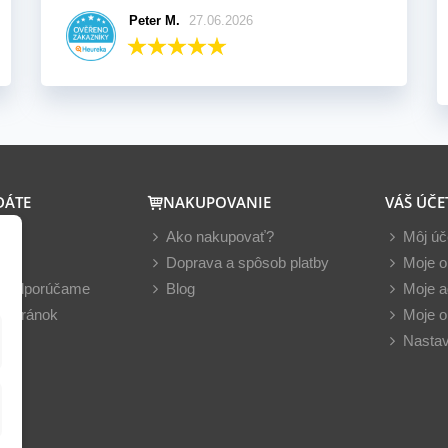
Peter M.
27.06.2026
DÁTE
NAKUPOVANIE
VÁŠ ÚČE
y
Ako nakupovať?
Môj úč
nky
Doprava a spôsob platby
Moje o
z odporúčame
Blog
Moje a
 stránok
Moje o
Nastav