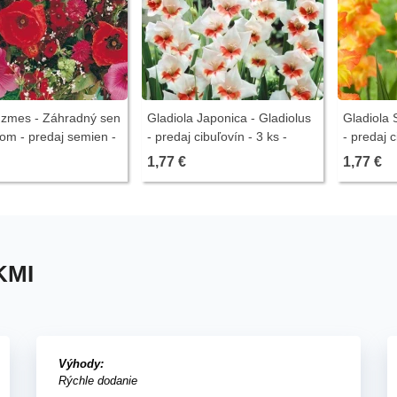
 zmes - Záhradný sen
Gladiola Japonica - Gladiolus
Gladiola 
om - predaj semien -
- predaj cibuľovín - 3 ks -
- predaj c
ukončený
ukončený
ukončený
1,77 €
1,77 €
KMI
Výhody:
Rýchle dodanie