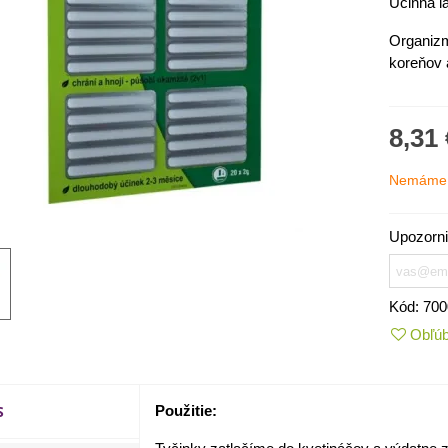
Účinná l
Organizm
koreňov 
8,31 
Nemáme 
Upozorni
IO Kaleráb Dyna - Brassica
Kód:
700
leracea var....
Obľú
,55 €
ornica plnokvetá Amarantia -
S
Použitie:
ippeastrum -...
,05 €