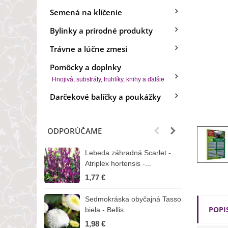
Semená na klíčenie
Bylinky a prírodné produkty
Trávne a lúčne zmesi
Pomôcky a doplnky
Hnojivá, substráty, truhlíky, knihy a ďalšie
Darčekové balíčky a poukážky
ODPORÚČAME
Lebeda záhradná Scarlet -
B
Atriplex hortensis -...
o
1,77 €
3
Sedmokráska obyčajná Tasso
Z
POPI
biela - Bellis...
H
1,98 €
7