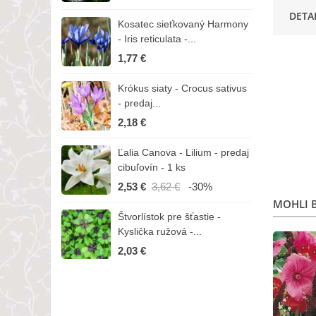
DETA
Kosatec sieťkovaný Harmony
K
- Iris reticulata -...
-
1,77 €
1
Krókus siaty - Crocus sativus
Č
- predaj...
C
2,18 €
3
Ľalia Canova - Lilium - predaj
S
cibuľovín - 1 ks
r
2,53 €
3,62 €
-30%
1
MOHLI B
Štvorlístok pre šťastie -
I
Kyslička ružová -...
R
2,03 €
1