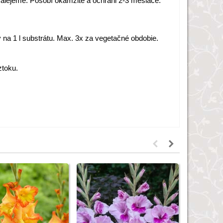
zalejeme. Pôsobí okamžite a ochráni 2-3 mesiace.
y na 1 l substrátu. Max. 3x za vegetačné obdobie.
ztoku.