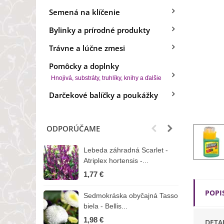
Semená na klíčenie
Bylinky a prírodné produkty
Trávne a lúčne zmesi
Pomôcky a doplnky
Hnojivá, substráty, truhlíky, knihy a ďalšie
Darčekové balíčky a poukážky
ODPORÚČAME
Lebeda záhradná Scarlet -
B
Atriplex hortensis -...
o
1,77 €
3
POPI
Sedmokráska obyčajná Tasso
Z
biela - Bellis...
H
1,98 €
7
DETA