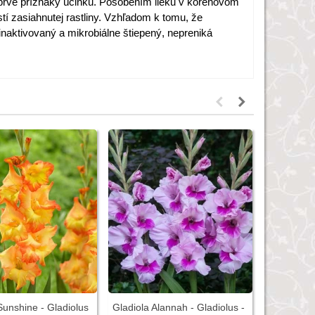
 prvé
príznaky
účinku
.
Pôsobením
lieku
v
koreňovom
tí
zasiahnutej
rastliny
.
Vzhľadom k
tomu
,
že
inaktivovaný
a
mikrobiálne
štiepený,
nepreniká
Sunshine - Gladiolus
Gladiola Alannah - Gladiolus -
Gladiola F