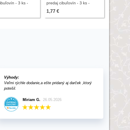
ibuľovín - 3 ks -
predaj cibuľovín - 3 ks -
Gladiolus -
ukončený
3 ks - uko
1,77 €
1,72 €
Výhody:
Veľmi rýchle dodanie,a ešte pridaný aj darček ,ktorý
potešil.
Miriam G.
26.05.2026