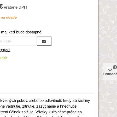
€
na sklade
 ma, keď bude dostupné
0362Z
bené
0
Obľúben
kvetných pukov
, alebo po
odkvitnutí
,
kedy
sú
rastliny
pné
vädnutie
,
žltnutie
,
zasychanie
a
hnednutie
trení
účinok
znižuje
.
Všetky
kultivačné
práce
sa