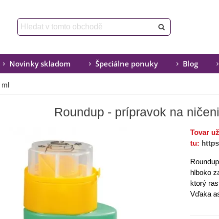
Novinky skladom
Špeciálne ponuky
Blog
 ml
Roundup - prípravok na ničeni
Tovar u
tu:
http
Roundup
hlboko
z
ktorý
ras
Vďaka
a