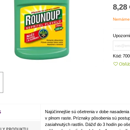
8,28 
Nemáme 
Upozorni
Kód:
700
Obľú
IO Kaleráb Dyna - Brassica
leracea var....
,55 €
S
Najúčinnejšie
sú ošetrenia
v
dobe
nasadenia
ornica plnokvetá Amarantia -
v
plnom
raste
.
Príznaky
pôsobenia sú
postu
ippeastrum -...
zasiahnutých rastlín
.
Dážď
do
3
hodín po
oše
,05 €
ILY PRODUKTU