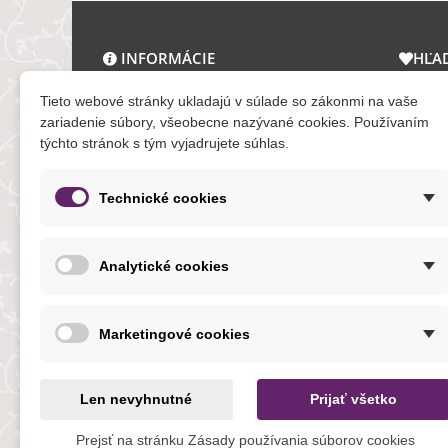
INFORMÁCIE
HĽA
O nás a kontakt
Zľav
Tieto webové stránky ukladajú v súlade so zákonmi na vaše
Obchodné podmienky
Novi
zariadenie súbory, všeobecne nazývané cookies. Používaním
týchto stránok s tým vyjadrujete súhlas.
Ochrana osobných údajov
Tera
Reklamačný poriadok
Mapa
Formuláre
Technické cookies
O cookies
Analytické cookies
NOVINKY
Marketingové cookies
Len nevyhnutné
Prijať všetko
Prejsť na stránku Zásady používania súborov cookies