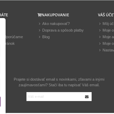
DÁTE
NAKUPOVANIE
VÁŠ ÚČE
y
Ako nakupovať?
Môj úč
nky
Doprava a spôsob platby
Moje o
z odporúčame
Blog
Moje a
 stránok
Moje o
Nastav
Prajete si dostávať email s novinkami, zľavami a inými
zaujímavosťami? Stačí iba tu napísať Váš email.