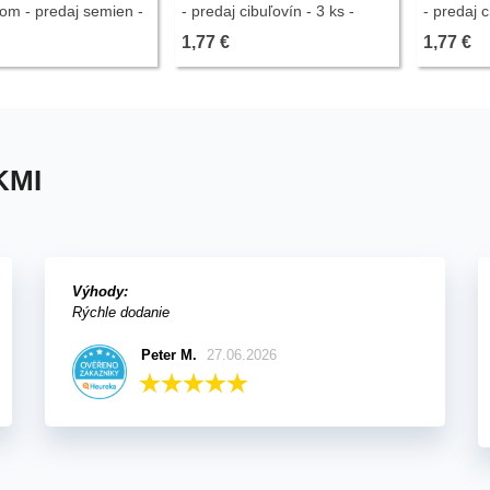
om - predaj semien -
- predaj cibuľovín - 3 ks -
- predaj c
ukončený
ukončený
ukončený
1,77 €
1,77 €
KMI
Výhody:
Rýchle dodanie
Peter M.
27.06.2026