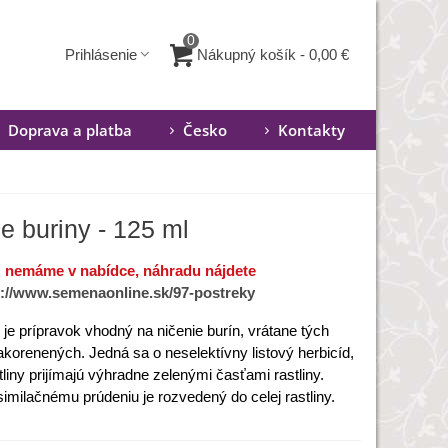
0
Nákupný košík
-
0,00 €
Prihlásenie
Doprava a platba
Česko
Kontakty
e buriny - 125 ml
ž nemáme v nabídce, náhradu nájdete
s://www.semenaonline.sk/97-postreky
je
prípravok vhodný
na ničenie
burín
,
vrátane
tých
akorenených
.
Jedná
sa
o
neselektívny listový
herbicíd
,
tliny
prijímajú
výhradne
zelenými
časťami
rastliny
.
similačnému
prúdeniu
je
rozvedený do
celej
rastliny
.