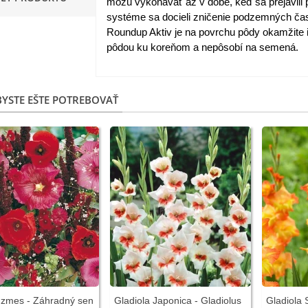
môžu vykonávať
až
v
dobe, keď
sa
prejavili
systéme
sa
docieli
zničenie
podzemných
čas
apucínka nízka - Alaska Mix
Roundup
Aktiv
je
na
povrchu
pôdy
okamžite
 Tropaeolum nanum...
pôdou
ku koreňom
a
nepôsobí
na
semená
.
,98 €
akanka Virtus F1 -
YSTE EŠTE POTREBOVAŤ
ichorium intybus - predaj...
,20 €
edmokráska obyčajná
užové odtiene - Bellis...
,57 €
skerník plnokvetý modrý -
anunculus asiaticus...
,82 €
 zmes - Záhradný sen
Gladiola Japonica - Gladiolus
Gladiola 