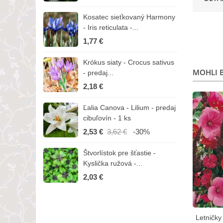
Kosatec sieťkovaný Harmony
K
- Iris reticulata -...
-
1,77 €
1
Krókus siaty - Crocus sativus
Č
MOHLI B
- predaj...
C
2,18 €
3
Ľalia Canova - Lilium - predaj
S
cibuľovín - 1 ks
r
2,53 €
3,62 €
-30%
1
Štvorlístok pre šťastie -
I
Kyslička ružová -...
R
2,03 €
1
Letničky