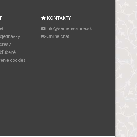
T
KONTAKTY
et
info@semenaonline.sk
bjednávky
Online chat
dresy
bľúbené
enie cookies