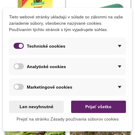
Tieto webové stránky ukladajú v súlade so zákonmi na vaše
zariadenie súbory, všeobecne nazývané cookies.
Používaním týchto stránok s tým vyjadrujete súhlas.
Technické cookies
Pridať do košíka
Pridať do košíka
Analytické cookies
Prípravok proti slimákom -
Sadiaci kolík - celokovový - 1
Ferramol - 200 g
ks
Marketingové cookies
8,07 €
12,48 €
Len nevyhnutné
Prijať všetko
8 INÝCH PRODUKTOV V TEJ ISTEJ KATEGÓRII:
Prejsť na stránku Zásady používania súborov cookies