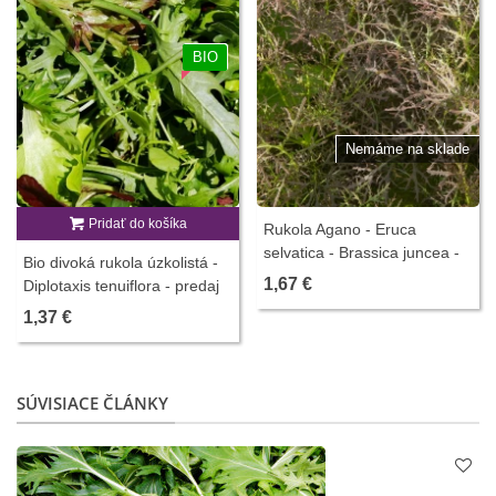
BIO
Nemáme na sklade
Pridať do košíka
Rukola Agano - Eruca
selvatica - Brassica juncea -
Bio divoká rukola úzkolistá -
150 ks
1,67 €
Diplotaxis tenuiflora - predaj
bio semien - 250 ks
1,37 €
SÚVISIACE ČLÁNKY