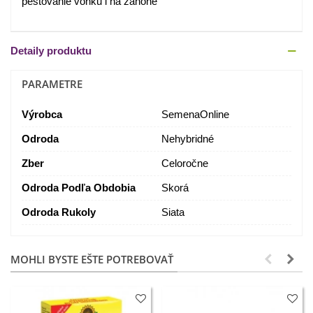
pestovanie vonku i na záhone
Detaily produktu
PARAMETRE
Výrobca
SemenaOnline
Odroda
Nehybridné
Zber
Celoročne
Odroda Podľa Obdobia
Skorá
Odroda Rukoly
Siata
MOHLI BYSTE EŠTE POTREBOVAŤ